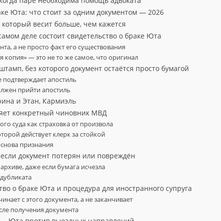
когда паре необходима помощь адвоката
аке Юта: что стоит за одним документом — 2026
, который весит больше, чем кажется
 самом деле состоит свидетельство о браке Юта
нта, а не просто факт его существования
 копия» — это не то же самое, что оригинал
— штамп, без которого документ остаётся просто бумагой
е подтверждает апостиль
олжен прийти апостиль
рина и Этан, Кармиэль
ряет конкретный чиновник МВД
го суда как страховка от произвола
оторой действует клерк за стойкой
снова признания
, если документ потерян или повреждён
 архиве, даже если бумага исчезла
 дубликата
тво о браке Юта и процедура для иностранного супруга
чинает с этого документа, а не заканчивает
сле получения документа
е — Юта против выездных направлений