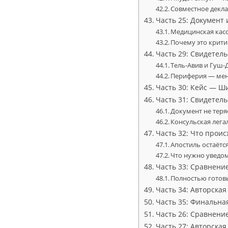
Совместное декл
Часть 25: Документ 
Медицинская касс
Почему это крит
Часть 29: Свидетел
Тель-Авив и Гуш-
Периферия — мен
Часть 30: Кейс — Ши
Часть 31: Свидетел
Документ не тер
Консульская лега
Часть 32: Что проис
Апостиль остаётс
Что нужно уведо
Часть 33: Сравнени
Полностью готов
Часть 34: Авторска
Часть 35: Финальна
Часть 26: Сравнени
Часть 27: Авторска