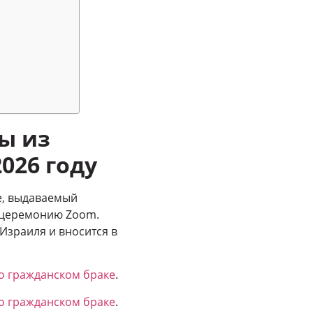
ры из
2026 году
te, выдаваемый
еоцеремонию Zoom.
Израиля и вносится в
о гражданском браке
.
о гражданском браке
.