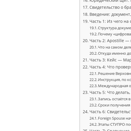
Юридический щит: 
Свидетельство о бр
Введение: документ
Часть 1: Из чего на
Структура докуме
Почему «цифровая
Часть 2: Apostille 
Что на самом дел
Откуда именно д
Часть 3: Кейс — Ма
Часть 4: Что прове
Решение Верховно
Инструкция, по к
Международная о
Часть 5: Что делать
Запись остаётся в
Сроки получения
Часть 6: Свидетельс
Foreign Spouse на
Этапы СТУПРО по
Часть 7: Сравнени