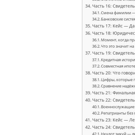
Часть 16: Свидетел
Смена фамилии — 
Банковские сист
Часть 17: Кейс — Д
Часть 18: Юридичес
Момент, когда пр
Что это значит на
Часть 19: Свидетел
Кредитная истори
Совместная ипоте
Часть 20: Что говор
Цифры, которые 
Сравнение надёж
Часть 21: Финальна
Часть 22: Свидетел
Военнослужащие 
Репатрианты без 
Часть 23: Кейс — Л
Часть 24: Свидетел
Нкудот зикуй — л