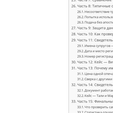
Часть 8: Типичные 
Несоответствие 
Попытка использо
Подача без апост
Часть 9: Защита да
Часть 10: Как прове
Часть 11: Свидетел
Имена супругов 
Дата и место рег
Номер регистрац
Часть 12: Кейс — В
Часть 13: Почему и
Цена одной опеч
Сверка с другим
Часть 14: Свидетел
Документ работае
Кейс — Тали и Ма
Часть 15: Финальны
Что проверить са
Статистика отказ