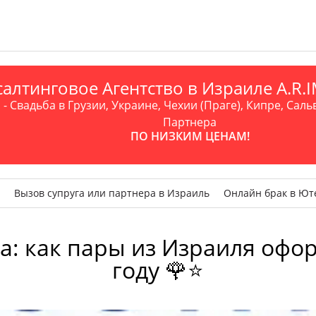
алтинговое Агентство в Израиле A.R
- Свадьба в Грузии, Украине, Чехии (Праге), Кипре, Саль
Партнера
ПО НИЗКИМ ЦЕНАМ!
Вызов супруга или партнера в Израиль
Онлайн брак в Ют
а: как пары из Израиля офо
году 🌹⭐