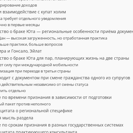
арирование доходов
и взаимодействие с купат холим
а требует отдельного уведомления
ично в первые месяцы
ьство о браке Юта — региональные особенности приёма докуме
Дан — высокая загруженность, но отработанная практика
ьше практики, больше вопросов
ра и Гонсало, Эйлат
ьство о браке Юта для пар, планирующих жизнь на две страны
яет силу при международной мобильности
лизация при переезде в третьи страны
ходит с документом при смене гражданства одного из супругов
я действительным независимо от смены статуса
мить отдельно
е по времени признания в зависимости от подготовки
ый пакет против неполного
я цитата о региональной специфике
я мысль раздела
е по срокам признания в разных государственных системах
я цитата практикующего консультанта