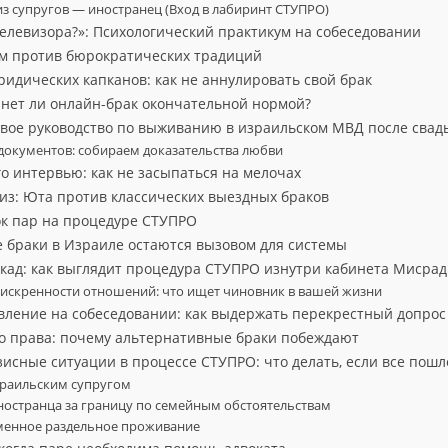
из супругов — иностранец (Вход в лабиринт СТУПРО)
 телевизора?»: Психологический практикум на собеседовании
м против бюрократических традиций
идических капканов: как не аннулировать свой брак
танет ли онлайн-брак окончательной нормой?
вое руководство по выживанию в израильском МВД после свад
документов: собираем доказательства любви
о интервью: как не засыпаться на мелочах
з: Юта против классических выездных браков
к пар на процедуре СТУПРО
 браки в Израиле остаются вызовом для системы
икад: как выглядит процедура СТУПРО изнутри кабинета Мисра
 искренности отношений: что ищет чиновник в вашей жизни
вление на собеседовании: как выдержать перекрестный допрос
о права: почему альтернативные браки побеждают
исные ситуации в процессе СТУПРО: что делать, если все пошл
зраильским супругом
ностранца за границу по семейным обстоятельствам
менное раздельное проживание