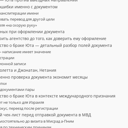
ошибки именно с документом
транслитерации имени
вать перевод для другой цели
иля «на скорую руку»
нных при оформлении документа
рить агентство до того, как доверить ему оформление
ьство о браке Юта — детальный разбор полей документа
— написание имеет значение
истрации
ионной записи
иолетта и Джонатан, Нетания
менно проверка документа экономит месяцы
атки
и документами пары
ьство о браке Юта в контексте международного признания
т не только для Израиля
ркус, переезд после регистрации
й чек-лист перед отправкой документа в МВД
мостоятельно до визита в Мисрад а-Пним
ов по техническим причинам