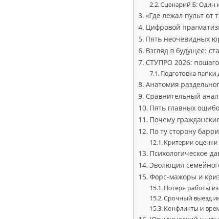
Сценарий Б: Один 
«Где лежал пульт от
Цифровой прагматиз
Пять неочевидных юр
Взгляд в будущее: с
СТУПРО 2026: пошаго
Подготовка папки 
Анатомия раздельног
Сравнительный анали
Пять главных ошибо
Почему гражданские
По ту сторону барр
Критерии оценки
Психологическое да
Эволюция семейног
Форс-мажоры и криз
Потеря работы и
Срочный выезд и
Конфликты и вре