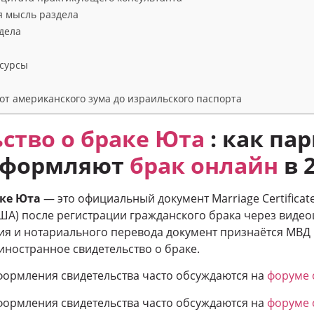
я мысль раздела
дела
сурсы
от американского зума до израильского паспорта
ство о браке
Юта
: как па
оформляют
брак онлайн
в 
аке Юта
— это официальный документ Marriage Certifica
США) после регистрации гражданского брака через вид
я и нотариального перевода документ признаётся МВД 
 иностранное свидетельство о браке.
формления свидетельства часто обсуждаются на
форуме 
формления свидетельства часто обсуждаются на
форуме 