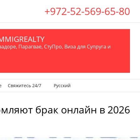
+972-52-569-65-80
.IMMIGREALTY
вадоре, Парагвае, СтуПро, Виза для Супруга и
е
Свяжитесь 24/7
Русский
рмляют брак онлайн в 2026