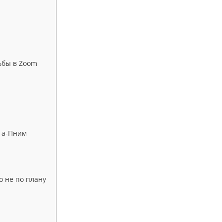
ьбы в Zoom
д а-Пним
о не по плану