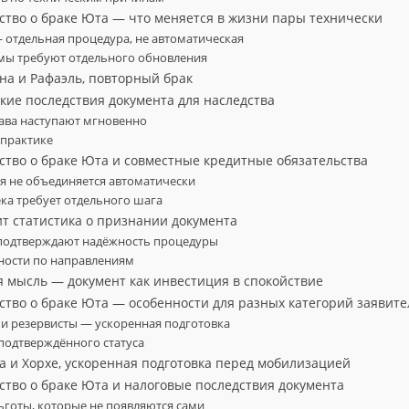
ьство о браке Юта — что меняется в жизни пары технически
отдельная процедура, не автоматическая
емы требуют отдельного обновления
ана и Рафаэль, повторный брак
кие последствия документа для наследства
ава наступают мгновенно
 практике
ьство о браке Юта и совместные кредитные обязательства
я не объединяется автоматически
ка требует отдельного шага
ит статистика о признании документа
подтверждают надёжность процедуры
ности по направлениям
я мысль — документ как инвестиция в спокойствие
ьство о браке Юта — особенности для разных категорий заявит
и резервисты — ускоренная подготовка
подтверждённого статуса
еа и Хорхе, ускоренная подготовка перед мобилизацией
ьство о браке Юта и налоговые последствия документа
ьготы, которые не появляются сами