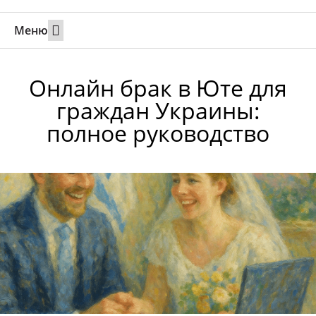
Меню
Свадьбы за границей
Вызов супруга или партнера в Израиль
Онлайн брак в Юте
Свяжитесь 24/7
Онлайн брак в Юте для
граждан Украины:
полное руководство