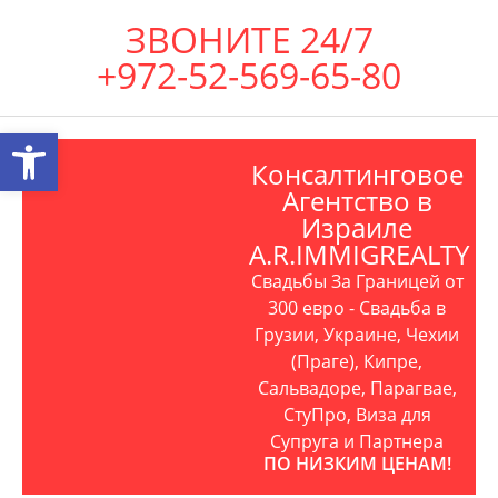
ЗВОНИТЕ 24/7
+972-52-569-65-80
Открыть панель инструментов
Консалтинговое
Агентство в
Израиле
A.R.IMMIGREALTY
Свадьбы За Границей от
300 евро - Свадьба в
Грузии, Украине, Чехии
(Праге), Кипре,
Сальвадоре, Парагвае,
СтуПро, Виза для
Супруга и Партнера
ПО НИЗКИМ ЦЕНАМ!