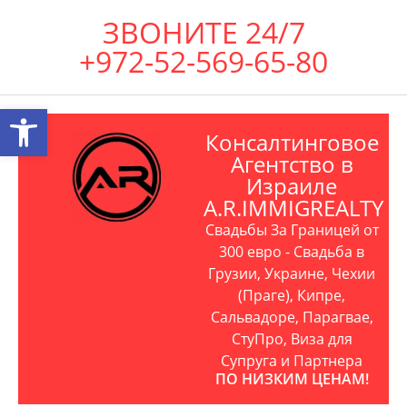
ЗВОНИТЕ 24/7
+972-52-569-65-80
Открыть панель инструментов
Консалтинговое
Агентство в
Израиле
A.R.IMMIGREALTY
Свадьбы За Границей от
300 евро - Свадьба в
Грузии, Украине, Чехии
(Праге), Кипре,
Сальвадоре, Парагвае,
СтуПро, Виза для
Супруга и Партнера
ПО НИЗКИМ ЦЕНАМ!