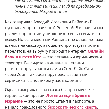
Как получить Гражданство Израиля через брак :
полный стратегический гайд по преодолению
бюрократии Мисрад а-Пним
Как говаривал Аркадий Исаакович Райкин: «К
пуговицам претензий нет? Решено!» В израильских
реалиях претензии у чиновников есть всегда и ко
всему. Но если местный Раввинат не оставляет вам
шансов на свадьбу, а кошелек протестует против
перелетов, на выручку приходит интернет.
Онлайн
брак в штате Юта
— это легальный юридический
телепорт. Вы сидите на диване в Нетании,
регистратор улыбается вам из Солт-Лейк-Сити
через Zoom, и через пару недель заветный
сертификат с апостилем у вас в кармане.
Однако американская сказка быстро сменяется
израильской прозой.
Легализация брака в
Израиле
— это не просто штамп в паспорте, а
начало грандиозного
бюрократического квеста
.