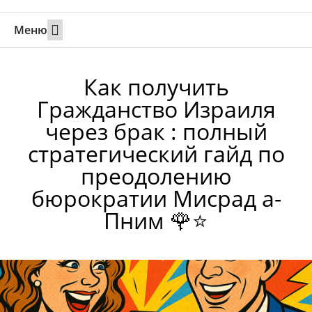
Меню
Свадьбы за границей
Вызов супруга или партнера в Израиль
Онлайн брак в Юте
Свяжитесь 24/7
Как получить
Гражданство Израиля
через брак : полный
стратегический гайд по
преодолению
бюрократии Мисрад а-
Пним 🌹⭐