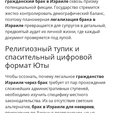
гражданский брак в Израиле
сквозь призму
потенциальной фикции. Государство стремится
жестко контролировать демографический баланс,
поэтому планомерная
легализация брака в
Израиле
превращается для супругов в детальный,
предвзятый аудит их личной жизни, где каждый
документ проверяется под лупой.
Религиозный тупик и
спасительный цифровой
формат Юты
Чтобы осознать, почему легальное
гражданство
Израиля через брак
требует от пар прохождения
сложнейших административных ступеней,
необходимо изучить специфику местного
законодательства. Из-за отсутствия светских
альтернатив,
брак в Израиле для неевреев
,
приехавших по Закону о возвращении, но не