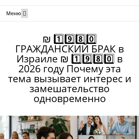
Меню
Свадьбы за границей
Вызов супруга или партнера в Израиль
Онлайн брак в Юте
Свяжитесь 24/7
₪ 1️⃣9️⃣8️⃣0️⃣
ГРАЖДАНСКИЙ БРАК в
Израиле ₪ 1️⃣9️⃣8️⃣0️⃣ в
2026 году Почему эта
тема вызывает интерес и
замешательство
одновременно