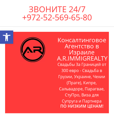
ЗВОНИТЕ 24/7
+972-52-569-65-80
Открыть панель инструментов
Консалтинговое
Агентство в
Израиле
A.R.IMMIGREALTY
Свадьбы За Границей от
300 евро - Свадьба в
Грузии, Украине, Чехии
(Праге), Кипре,
Сальвадоре, Парагвае,
СтуПро, Виза для
Супруга и Партнера
ПО НИЗКИМ ЦЕНАМ!