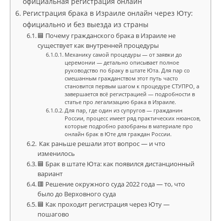
официальная регистрация онлайн
Регистрация брака в Израиле онлайн через Юту:
официально и без выезда из страны
🟦 Почему гражданского брака в Израиле не
существует как внутренней процедуры
Механику самой процедуры — от заявки до
церемонии — детально описывает полное
руководство по браку в штате Юта. Для пар со
смешанным гражданством этот путь часто
становится первым шагом к процедуре СТУПРО, а
завершается всё регистрацией — подробности в
статье про легализацию брака в Израиле.
Для пар, где один из супругов — гражданин
России, процесс имеет ряд практических нюансов,
которые подробно разобраны в материале про
онлайн брак в Юте для граждан России.
Как раньше решали этот вопрос — и что
изменилось
🟦 Брак в штате Юта: как появился дистанционный
вариант
🟥 Решение окружного суда 2022 года — то, что
было до Верховного суда
🟦 Как проходит регистрация через Юту —
пошагово