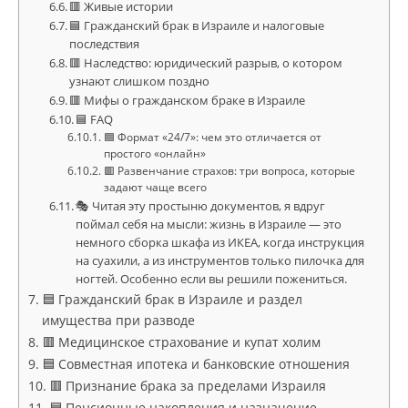
🟥 Живые истории
🟦 Гражданский брак в Израиле и налоговые
последствия
🟥 Наследство: юридический разрыв, о котором
узнают слишком поздно
🟥 Мифы о гражданском браке в Израиле
🟦 FAQ
🟦 Формат «24/7»: чем это отличается от
простого «онлайн»
🟥 Развенчание страхов: три вопроса, которые
задают чаще всего
🎭 Читая эту простыню документов, я вдруг
поймал себя на мысли: жизнь в Израиле — это
немного сборка шкафа из ИКЕА, когда инструкция
на суахили, а из инструментов только пилочка для
ногтей. Особенно если вы решили пожениться.
🟦 Гражданский брак в Израиле и раздел
имущества при разводе
🟥 Медицинское страхование и купат холим
🟦 Совместная ипотека и банковские отношения
🟥 Признание брака за пределами Израиля
🟦 Пенсионные накопления и назначение