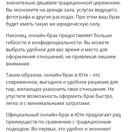
значительно дешевле традиционной церемонии.
Вы экономите на аренде зала, услугах ведущего,
фотографа и других расходах. При этом ваш брак
будет иметь такую же юридическую силу.
Наконец, онлайн-брак предоставляет больше
гибкости и конфиденциальности. Вы можете
выбрать удобное для вас время и место для
оформления отношений, не привлекая лишнее
внимание.
Таким образом, онлайн-брак в Юте – это
современное, выгодное и удобное решение для
пар, желающих узаконить свои отношения. Не
упустите возможность оформить брак быстро,
легко и с минимальными затратами.
Официальный онлайн-брак в Юте предлагает ряд
преимуществ по сравнению с традиционным
подходом. Во-первых, это удобно и экономит