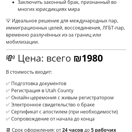
Заключить законный брак, признанный во
многих юрисдикциях мира
💡 Идеальное решение для международных пар,
иммиграционных целей, воссоединения, ЛГБТ-пар,
временно разлучённых из-за границ или
мобилизации.
💸 Цена: всего
₪1980
В стоимость входит:
✅ Подготовка документов
✅ Регистрация в Utah County
✅ Онлайн-церемония с живым регистратором
✅ Электронное свидетельство о браке
✅ Сертификат с апостилем (при необходимости)
✅ Сопровождение от начала до конца
📆 Срок оформления: от
24 часов
до
5 рабочих