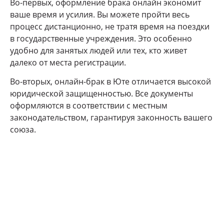
Во-первых, оформление брака онлайн экономит
ваше время и усилия. Вы можете пройти весь
процесс дистанционно, не тратя время на поездки
в государственные учреждения. Это особенно
удобно для занятых людей или тех, кто живет
далеко от места регистрации.
Во-вторых, онлайн-брак в Юте отличается высокой
юридической защищенностью. Все документы
оформляются в соответствии с местным
законодательством, гарантируя законность вашего
союза.