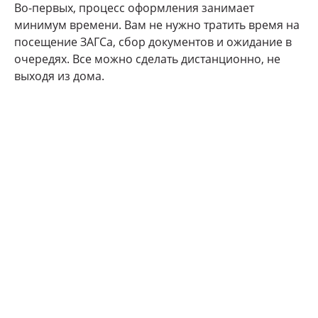
Во-первых, процесс оформления занимает
минимум времени. Вам не нужно тратить время на
посещение ЗАГСа, сбор документов и ожидание в
очередях. Все можно сделать дистанционно, не
выходя из дома.