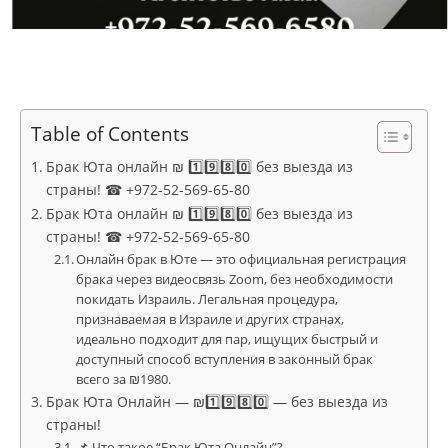
Table of Contents
Брак Юта онлайн ₪ 1️⃣9️⃣8️⃣0️⃣ без выезда из
страны! ☎ +972-52-569-65-80
Брак Юта онлайн ₪ 1️⃣9️⃣8️⃣0️⃣ без выезда из
страны! ☎ +972-52-569-65-80
Онлайн брак в Юте — это официальная регистрация
брака через видеосвязь Zoom, без необходимости
покидать Израиль. Легальная процедура,
признаваемая в Израиле и других странах,
идеально подходит для пар, ищущих быстрый и
доступный способ вступления в законный брак
всего за ₪1980.
Брак Юта Онлайн — ₪1️⃣9️⃣8️⃣0️⃣ — без выезда из
страны!
📌 Что такое “Брак Юта Онлайн”?