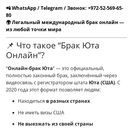
📲 WhatsApp / Telegram / Звонок: +972-52-569-65-
80
🌍 Легальный международный брак онлайн —
из любой точки мира
📌 Что такое “Брак Юта
Онлайн”?
“
Онлайн-брак Юта
” — это официальный,
полностью законный брак, заключённый через
видеосвязь с регистратором штата
Юта (США)
. С
2020 года этот формат позволяет людям:
Находиться
в разных странах
Не иметь визы США
Не выезжать из своей страны