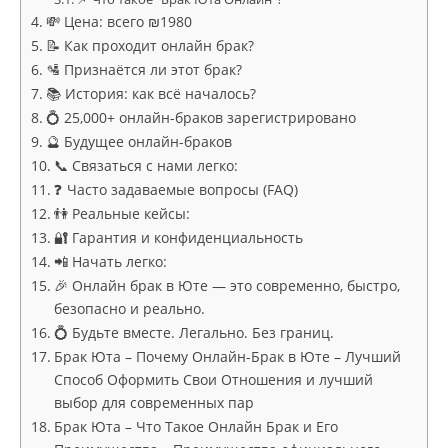
💸 Цена: всего ₪1980
📝 Как проходит онлайн брак?
🛂 Признаётся ли этот брак?
📚 История: как всё началось?
💍 25,000+ онлайн-браков зарегистрировано
🔮 Будущее онлайн-браков
📞 Связаться с нами легко:
❓ Часто задаваемые вопросы (FAQ)
👫 Реальные кейсы:
🔐 Гарантия и конфиденциальность
📲 Начать легко:
🎉 Онлайн брак в Юте — это современно, быстро,
безопасно и реально.
💍 Будьте вместе. Легально. Без границ.
Брак Юта – Почему Онлайн-Брак в Юте – Лучший
Способ Оформить Свои Отношения и лучший
выбор для современных пар
Брак Юта – Что Такое Онлайн Брак и Его