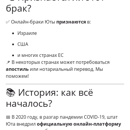
брак?
✅ Онлайн-браки Юты
признаются
в:
Израиле
США
и многих странах ЕС
📌 В некоторых странах может потребоваться
апостиль
или нотариальный перевод. Мы
поможем!
📚 История: как всё
началось?
📅 В 2020 году, в разгар пандемии COVID-19, штат
Юта внедрил
официальную онлайн-платформу