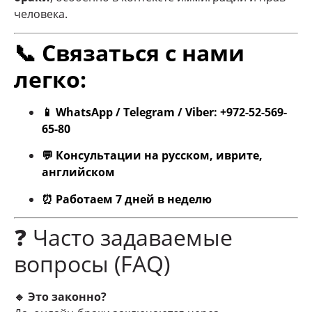
человека.
📞 Связаться с нами
легко:
📱 WhatsApp / Telegram / Viber: +972-52-569-
65-80
💬 Консультации на русском, иврите,
английском
⏰ Работаем 7 дней в неделю
❓ Часто задаваемые
вопросы (FAQ)
🔹 Это законно?