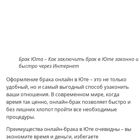
Брак Юта – Как заключить брак в Юте законно и
быстро через Интернет
Оформление брака онлайн в Юте – это не только
удобный, но и самый выгодный способ узаконить
ваши отношения. В современном мире, когда
время так ценно, онлайн-брак позволяет быстро и
без лишних хлопот пройти все необходимые
процедуры.
Преимущества онлайн-брака в Юте очевидны – вы
экономите время и деньги, избегаете