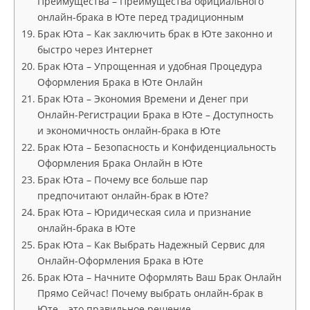
Преимущества – Преимущества официального
онлайн-брака в Юте перед традиционным
Брак Юта – Как заключить брак в Юте законно и
быстро через Интернет
Брак Юта – Упрощенная и удобная Процедура
Оформления Брака в Юте Онлайн
Брак Юта – Экономия Времени и Денег при
Онлайн-Регистрации Брака в Юте – Доступность
и экономичность онлайн-брака в Юте
Брак Юта – Безопасность и Конфиденциальность
Оформления Брака Онлайн в Юте
Брак Юта – Почему все больше пар
предпочитают онлайн-брак в Юте?
Брак Юта – Юридическая сила и признание
онлайн-брака в Юте
Брак Юта – Как Выбрать Надежный Сервис для
Онлайн-Оформления Брака в Юте
Брак Юта – Начните Оформлять Ваш Брак Онлайн
Прямо Сейчас! Почему выбрать онлайн-брак в
Юте – это правильное решение