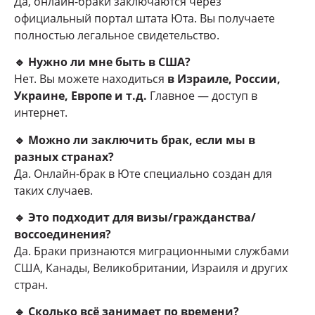
Да, онлайн-браки заключаются через
официальный портал штата Юта. Вы получаете
полностью легальное свидетельство.
🔹 Нужно ли мне быть в США?
Нет. Вы можете находиться
в Израиле, России,
Украине, Европе и т.д.
Главное — доступ в
интернет.
🔹 Можно ли заключить брак, если мы в
разных странах?
Да. Онлайн-брак в Юте специально создан для
таких случаев.
🔹 Это подходит для визы/гражданства/
воссоединения?
Да. Браки признаются миграционными службами
США, Канады, Великобритании, Израиля и других
стран.
🔹 Сколько всё занимает по времени?