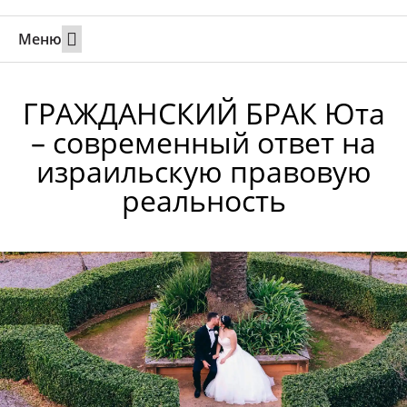
Меню
Свадьбы за границей
Вызов супруга или партнера в Израиль
Онлайн брак в Юте
Свяжитесь 24/7
ГРАЖДАНСКИЙ БРАК Юта
– современный ответ на
израильскую правовую
реальность