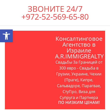
ЗВОНИТЕ 24/7
+972-52-569-65-80
Открыть панель инструментов
Консалтинговое
Агентство в
Израиле
A.R.IMMIGREALTY
Свадьбы За Границей от
300 евро - Свадьба в
Грузии, Украине, Чехии
(Праге), Кипре,
Сальвадоре, Парагвае,
СтуПро, Виза для
Супруга и Партнера
ПО НИЗКИМ ЦЕНАМ!