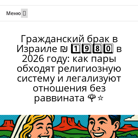
Меню
Свадьбы за границей
Вызов супруга или партнера в Израиль
Онлайн брак в Юте
Свяжитесь 24/7
Гражданский брак в
Израиле ₪ 1️⃣9️⃣8️⃣0️⃣ в
2026 году: как пары
обходят религиозную
систему и легализуют
отношения без
раввината 🌹⭐