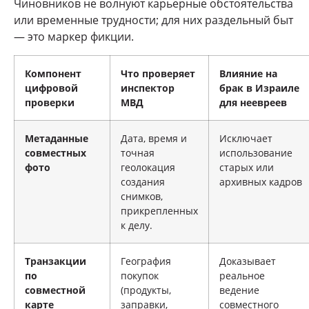
Чиновников не волнуют карьерные обстоятельства
или временные трудности; для них раздельный быт
— это маркер фикции.
Компонент
Что проверяет
Влияние на
цифровой
инспектор
брак в Израиле
проверки
МВД
для неевреев
Метаданные
Дата, время и
Исключает
совместных
точная
использование
фото
геолокация
старых или
создания
архивных кадров
снимков,
прикрепленных
к делу.
Транзакции
География
Доказывает
по
покупок
реальное
совместной
(продукты,
ведение
карте
заправки,
совместного