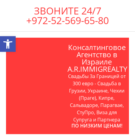
ЗВОНИТЕ 24/7
+972-52-569-65-80
Открыть панель инструментов
Консалтинговое
Агентство в
Израиле
A.R.IMMIGREALTY
Свадьбы За Границей от
300 евро - Свадьба в
Грузии, Украине, Чехии
(Праге), Кипре,
Сальвадоре, Парагвае,
СтуПро, Виза для
Супруга и Партнера
ПО НИЗКИМ ЦЕНАМ!