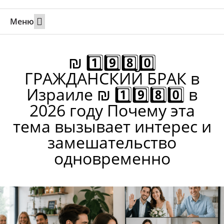
Меню
Свадьбы за границей
Вызов супруга или партнера в Израиль
Онлайн брак в Юте
Свяжитесь 24/7
₪ 1️⃣9️⃣8️⃣0️⃣
ГРАЖДАНСКИЙ БРАК в
Израиле ₪ 1️⃣9️⃣8️⃣0️⃣ в
2026 году Почему эта
тема вызывает интерес и
замешательство
одновременно