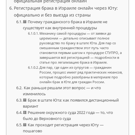
официальная регистрация онлайн
Регистрация брака в Израиле онлайн через Юту:
официально и без выезда из страны
🟦 Почему гражданского брака в Израиле не
существует как внутренней процедуры
Механику самой процедуры — от заявки до
церемонии — детально описывает полное
руководство по браку в штате Юта. Для пар со
смешанным гражданством этот путь часто
становится первым шагом к процедуре СТУПРО, а
завершается всё регистрацией — подробности в
статье про легализацию брака в Израиле.
Для пар, где один из супругов — гражданин
России, процесс имеет ряд практических нюансов,
которые подробно разобраны в материале про
онлайн брак в Юте для граждан России.
Как раньше решали этот вопрос — и что
изменилось
🟦 Брак в штате Юта: как появился дистанционный
вариант
🟥 Решение окружного суда 2022 года — то, что
было до Верховного суда
🟦 Как проходит регистрация через Юту —
пошагово