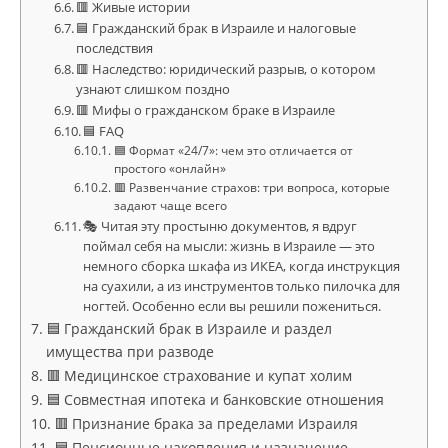
🟥 Живые истории
🟦 Гражданский брак в Израиле и налоговые
последствия
🟥 Наследство: юридический разрыв, о котором
узнают слишком поздно
🟥 Мифы о гражданском браке в Израиле
🟦 FAQ
🟦 Формат «24/7»: чем это отличается от
простого «онлайн»
🟥 Развенчание страхов: три вопроса, которые
задают чаще всего
🎭 Читая эту простыню документов, я вдруг
поймал себя на мысли: жизнь в Израиле — это
немного сборка шкафа из ИКЕА, когда инструкция
на суахили, а из инструментов только пилочка для
ногтей. Особенно если вы решили пожениться.
🟦 Гражданский брак в Израиле и раздел
имущества при разводе
🟥 Медицинское страхование и купат холим
🟦 Совместная ипотека и банковские отношения
🟥 Признание брака за пределами Израиля
🟦 Пенсионные накопления и назначение