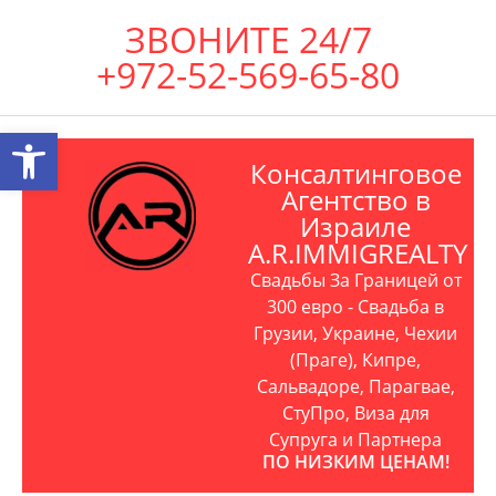
ЗВОНИТЕ 24/7
+972-52-569-65-80
Открыть панель инструментов
Консалтинговое
Агентство в
Израиле
A.R.IMMIGREALTY
Свадьбы За Границей от
300 евро - Свадьба в
Грузии, Украине, Чехии
(Праге), Кипре,
Сальвадоре, Парагвае,
СтуПро, Виза для
Супруга и Партнера
ПО НИЗКИМ ЦЕНАМ!