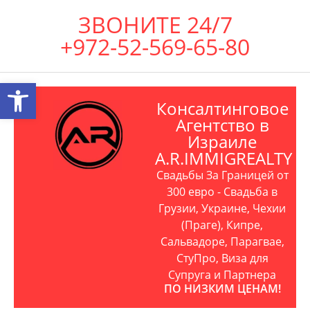
ЗВОНИТЕ 24/7
+972-52-569-65-80
Открыть панель инструментов
Консалтинговое
Агентство в
Израиле
A.R.IMMIGREALTY
Свадьбы За Границей от
300 евро - Свадьба в
Грузии, Украине, Чехии
(Праге), Кипре,
Сальвадоре, Парагвае,
СтуПро, Виза для
Супруга и Партнера
ПО НИЗКИМ ЦЕНАМ!