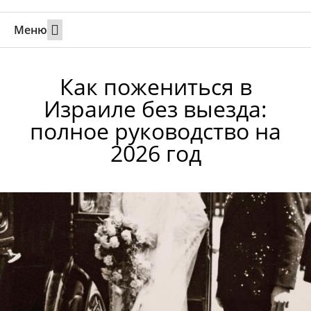
Меню
Свадьбы за границей
Вызов супруга или партнера в Израиль
Онлайн брак в Юте
Свяжитесь 24/7
Как пожениться в
Израиле без выезда:
полное руководство на
2026 год