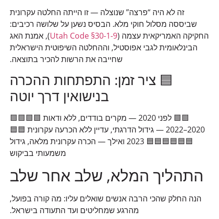
זה לא היה “פרצה” שנוצלה — זו הייתה החלטה עקרונית
שביססה מסלול חוקי מלא. הבסיס נשען על שלושה רכיבים:
החקיקה האמריקאית עצמה (
Utah Code §30-1-9
), אמנת האג
הבינלאומית לגבי אפוסטיל, וההחלטה השיפוטית הישראלית
שחייבה את הרשות להכיר בתוצאה.
🟦 ציר זמן: התפתחות ההכרה
בנישואין דרך יוטה
🟦🟦 לפני 2020 — מקרים בודדים, ללא ודאות 🟦🟦🟦🟦
2020–2022 — גידול הדרגתי, עדיין ללא הכרעה עקרונית 🟦🟦
🟦🟦🟦🟦🟦🟦 2023 ואילך — הכרה עקרונית מלאה, גידול
משמעותי בביקוש
התהליך המלא, שלב אחר שלב
הנה החלק שהכי הרבה אנשים שואלים עליו: מה קורה בפועל,
מהרגע שמחליטים ועד התעודה בישראל.