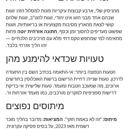
מהניסיון שלי, ארבע קבוצות עיקריות פונות למסלול הזה: זוגות
שבהם אחד מבני הזוג אינו יהודי, זוגות להט”ב, זוגות שלהם
קושי לצאת מהארץ מסיבות מקצועיות או בריאותיות, וזוגות
שפשוט מעדיפים לחסוך זמן וכסף.
חתונה אזרחית יוטה
פחות
מתאימה למי שמחפש טקס דתי מלא עם מרכיבים הלכתיים —
זהו הליך אזרחי בלבד.
טעויות שכדאי להימנע מהן
הטעות הנפוצה ביותר: אי-התאמה בכתיב השם בין התעודה
לדרכון. טעות שנייה: דחיית הרישום ברשות האוכלוסין בחודשים
ארוכים, מה שמעכב הטבות ומעמד. טעות שלישית: אי-בדיקת
דרישות ספציפיות למקרים מורכבים, כמו מעמד אזרחות זר.
מיתוסים נפוצים
מיתוס:
“זה לא באמת חוקי”.
המציאות:
מדובר בהליך מוכר
רשמית מאז 2023, על בסיס פסיקה עקרונית.