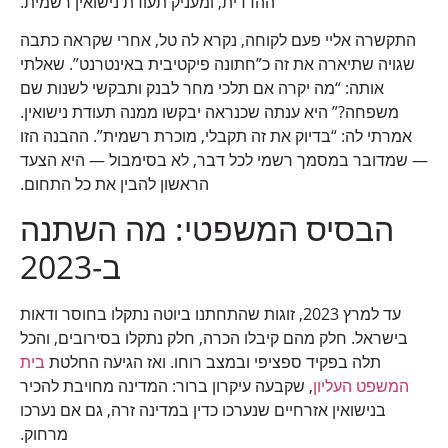
ההדדית, ומעניק תעודת נישואין רשמית.
התקשרה אליי פעם לקוחה, נקרא לה טל, אחרי שקראה כתבה
שגויה שתיארה את זה כ”חתונה פיקטיבית באינטרנט”. שאלתי
אותה: “מה יקרה אם תלכי מחר לבנק ותבקשי לשנות שם
משפחה?” היא ענתה שכנראה יבקשו ממנה תעודת נישואין.
אמרתי לה: “בדיוק את זה תקבלי, מוכרת רשמית”. ההבנה הזו
— שמדובר במסמך רשמי לכל דבר, לא בסימבול — היא הצעד
הראשון להבין את כל התחום.
הבסיס המשפטי: מה השתנה
ב-2023
עד למרץ 2023, זוגות שהתחתנו ביוטה נתקלו בחוסר ודאות
בישראל. חלק מהם קיבלו הכרה, חלק נתקלו בסירובים, והכל
תלה בפקיד ספציפי ובמצב רוחו. ואז הגיעה החלטת
בית
המשפט העליון
, שקבעה עיקרון ברור: המדינה מחויבת להכיר
בנישואין אזרחיים שנערכו כדין במדינה זרה, גם אם נערכו
מרחוק.