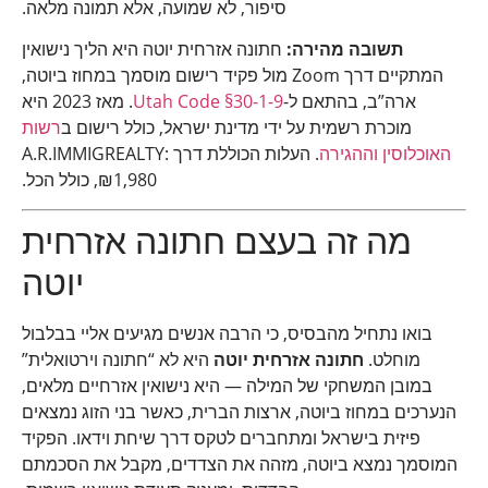
סיפור, לא שמועה, אלא תמונה מלאה.
תשובה מהירה:
חתונה אזרחית יוטה היא הליך נישואין
המתקיים דרך Zoom מול פקיד רישום מוסמך במחוז ביוטה,
ארה”ב, בהתאם ל-
Utah Code §30-1-9
. מאז 2023 היא
מוכרת רשמית על ידי מדינת ישראל, כולל רישום ב
רשות
האוכלוסין וההגירה
. העלות הכוללת דרך A.R.IMMIGREALTY:
₪1,980, כולל הכל.
מה זה בעצם חתונה אזרחית
יוטה
בואו נתחיל מהבסיס, כי הרבה אנשים מגיעים אליי בבלבול
מוחלט.
חתונה אזרחית יוטה
היא לא “חתונה וירטואלית”
במובן המשחקי של המילה — היא נישואין אזרחיים מלאים,
הנערכים במחוז ביוטה, ארצות הברית, כאשר בני הזוג נמצאים
פיזית בישראל ומתחברים לטקס דרך שיחת וידאו. הפקיד
המוסמך נמצא ביוטה, מזהה את הצדדים, מקבל את הסכמתם