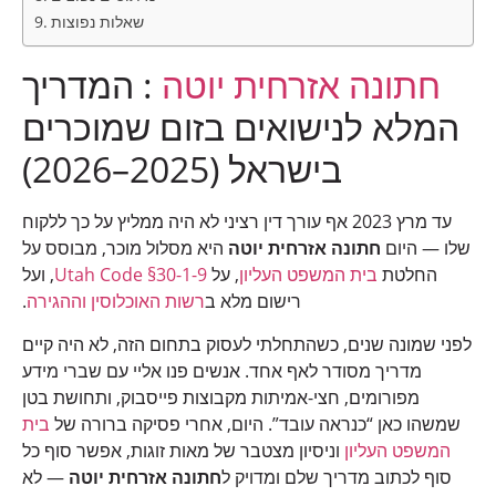
שאלות נפוצות
חתונה אזרחית
יוטה
: המדריך
המלא לנישואים בזום שמוכרים
בישראל (2025–2026)
עד מרץ 2023 אף עורך דין רציני לא היה ממליץ על כך ללקוח
שלו — היום
חתונה אזרחית יוטה
היא מסלול מוכר, מבוסס על
החלטת
בית המשפט העליון
, על
Utah Code §30-1-9
, ועל
רישום מלא ב
רשות האוכלוסין וההגירה
.
לפני שמונה שנים, כשהתחלתי לעסוק בתחום הזה, לא היה קיים
מדריך מסודר לאף אחד. אנשים פנו אליי עם שברי מידע
מפורומים, חצי-אמיתות מקבוצות פייסבוק, ותחושת בטן
שמשהו כאן “כנראה עובד”. היום, אחרי פסיקה ברורה של
בית
המשפט העליון
וניסיון מצטבר של מאות זוגות, אפשר סוף כל
סוף לכתוב מדריך שלם ומדויק ל
חתונה אזרחית יוטה
— לא