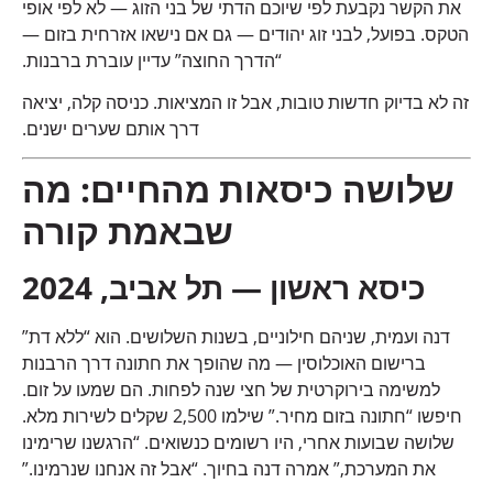
את הקשר נקבעת לפי שיוכם הדתי של בני הזוג — לא לפי אופי
הטקס. בפועל, לבני זוג יהודים — גם אם נישאו אזרחית בזום —
“הדרך החוצה” עדיין עוברת ברבנות.
זה לא בדיוק חדשות טובות, אבל זו המציאות. כניסה קלה, יציאה
דרך אותם שערים ישנים.
שלושה כיסאות מהחיים: מה
שבאמת קורה
כיסא ראשון — תל אביב, 2024
דנה ועמית, שניהם חילוניים, בשנות השלושים. הוא “ללא דת”
ברישום האוכלוסין — מה שהופך את חתונה דרך הרבנות
למשימה בירוקרטית של חצי שנה לפחות. הם שמעו על זום.
חיפשו “חתונה בזום מחיר.” שילמו 2,500 שקלים לשירות מלא.
שלושה שבועות אחרי, היו רשומים כנשואים. “הרגשנו שרימינו
את המערכת,” אמרה דנה בחיוך. “אבל זה אנחנו שנרמינו.”