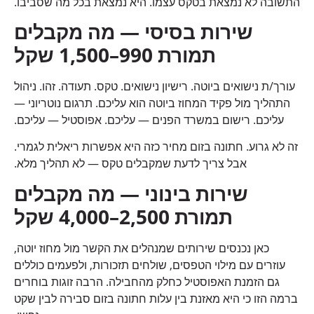
התשובה לא נמצאת בטקס עצמו. היא נמצאת בכל מה שסביבו.
שירות בסיסי — מה מקבלים
תמורת 990–1,500 שקל
עורך/ת נישואים ביוטה. רישיון נישואים. טקס. תעודה. זהו. ניהול
התהליך מול פקיד המחוז ביוטה הוא עליכם. תרגום נוטריוני —
עליכם. רישום במשרד הפנים — עליכם. אפוסטיל — עליכם.
זה לא גרוע. חתונה בזום מחיר כזה היא אפשרות ריאלית לגמרי.
אבל צריך לדעת שמקבלים טקס — לא תהליך מלא.
שירות בינוני — מה מקבלים
תמורת 2,500–4,000 שקל
כאן נכנסים שירותים שמנהלים את הקשר מול מחוז יוטה,
עוזרים עם מילוי הטפסים, שולחים תזכורות, ולפעמים כוללים
גם הזמנת האפוסטיל כחלק מהחבילה. הרבה זוגות בוחרים
ברמה הזו כי היא מאזנת בין עלות חתונה בזום סבירה לבין שקט