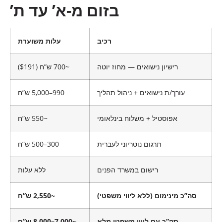
בזום מ-א’ עד ת’
רכיב
עלות משוערת
רישיון נישואים — מחוז יוטה
~700 ש”ח ($191)
עורך/ת נישואים + ניהול תהליך
990–5,000 ש”ח
אפוסטיל + משלוח בינלאומי
~550 ש”ח
תרגום נוטריוני לעברית
300–500 ש”ח
רישום במשרד הפנים
ללא עלות
סה”כ מינימום (ללא ליווי משפטי)
~2,550 ש”ח
סה”כ עם ליווי משפטי מלא
~7,000–8,000 ש”ח