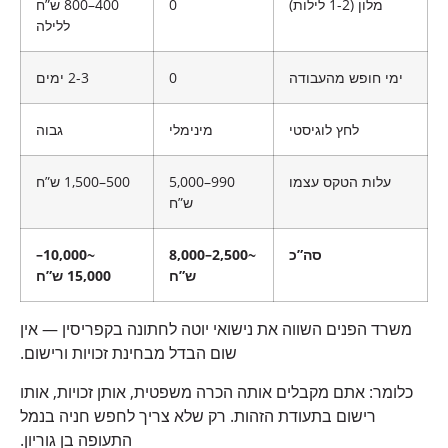
מלון (1-2 לילות)
0
400–800 ש”ח
ללילה
ימי חופש מהעבודה
0
2-3 ימים
לחץ לוגיסטי
מינימלי
גבוה
עלות הטקס עצמו
990–5,000
500–1,500 ש”ח
ש”ח
סה”כ
~2,500–8,000
~10,000–
ש”ח
15,000 ש”ח
משרד הפנים השווה את נישואי יוטה לחתונה בקפריסין — אין
שום הבדל מבחינת זכויות ורישום.
כלומר: אתם מקבלים אותה הכרה משפטית, אותן זכויות, אותו
רישום בתעודת הזהות. רק שלא צריך לחפש חניה בנמל
התעופה בן גוריון.