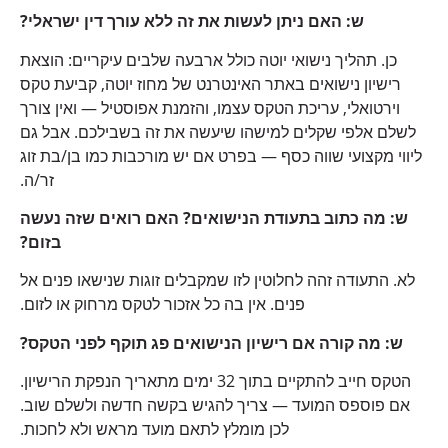
ש: האם ניתן לעשות את זה ללא עורך דין ישראלי?
כן. תהליך נישואי יוטה כולל ארבעה שלבים עיקריים: הוצאת
רישיון נישואים באתר האינטרנט של מחוז יוטה, קביעת טקס
וירטואלי, עריכת הטקס עצמו, והזמנת אפוסטיל — ואין צורך
לשלם אלפי שקלים למישהו שיעשה את זה בשבילכם. אבל גם
ליווי מקצועי שווה כסף — בפרט אם יש מורכבות כמו בן/בת זוג
זר/ה.
ש: מה כתוב בתעודת הנישואים? האם רואים שזה נעשה
בזום?
לא. התעודה זהה לחלוטין לזו שמקבלים זוגות שנישאו פנים אל
פנים. אין בה כל אזכור לטקס מרחוק או לזום.
ש: מה קורה אם רישיון הנישואים פג תוקף לפני הטקס?
הטקס חייב להתקיים בתוך 32 ימים מתאריך הנפקת הרישיון.
אם פוספס המועד — צריך להגיש בקשה חדשה ולשלם שוב.
לכן מומלץ לתאם מועד מראש ולא לחכות.