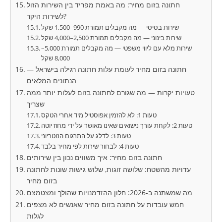
חתונה בזום מחיר: מה באמת מפריד בין השירות הזול
לשירות היקר?
שירות בסיסי — מה מקבלים תמורת 990–1,500 שקל
שירות בינוני — מה מקבלים תמורת 2,500–4,000 שקל
שירות מלא עם ליווי משפטי — מה מקבלים תמורת 5,000–
8,000 שקל
חתונה בזום מחיר לעומת עלות חתונה רגילה בישראל —
הנתונים המלאים
טעויות יקרות — מה שגורם לחתונה בזום לעלות יותר ממה
שצריך
טעות 1: לא להזמין אפוסטיל מיד אחרי הטקס
טעות 2: לקחת עורך נישואים שאינו מאושר על ידי מחוז יוטה
טעות 3: לדלג על התרגום הנוטריוני
טעות 4: לבחור שירות לפי מחיר בלבד
חתונה בזום מחיר: איך משווים נכון בין שירותים
עדויות מהשטח: שלושה זוגות, שלוש גישות שונות לחתונה
בזום מחיר
מה שמשתנה ב-2026: חלון ההזדמנויות שהולך ומצטמצם
חמש עובדות על חתונה בזום מחיר שאנשים לא מצפים
לגלות