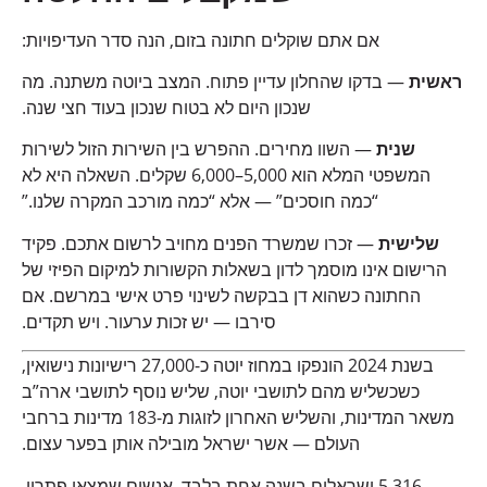
אם אתם שוקלים חתונה בזום, הנה סדר העדיפויות:
ראשית
— בדקו שהחלון עדיין פתוח. המצב ביוטה משתנה. מה
שנכון היום לא בטוח שנכון בעוד חצי שנה.
שנית
— השוו מחירים. ההפרש בין השירות הזול לשירות
המשפטי המלא הוא 5,000–6,000 שקלים. השאלה היא לא
“כמה חוסכים” — אלא “כמה מורכב המקרה שלנו.”
שלישית
— זכרו שמשרד הפנים מחויב לרשום אתכם. פקיד
הרישום אינו מוסמך לדון בשאלות הקשורות למיקום הפיזי של
החתונה כשהוא דן בבקשה לשינוי פרט אישי במרשם. אם
סירבו — יש זכות ערעור. ויש תקדים.
בשנת 2024 הונפקו במחוז יוטה כ-27,000 רישיונות נישואין,
כשכשליש מהם לתושבי יוטה, שליש נוסף לתושבי ארה”ב
משאר המדינות, והשליש האחרון לזוגות מ-183 מדינות ברחבי
העולם — אשר ישראל מובילה אותן בפער עצום.
5,316 ישראלים בשנה אחת בלבד. אנשים שמצאו פתרון,