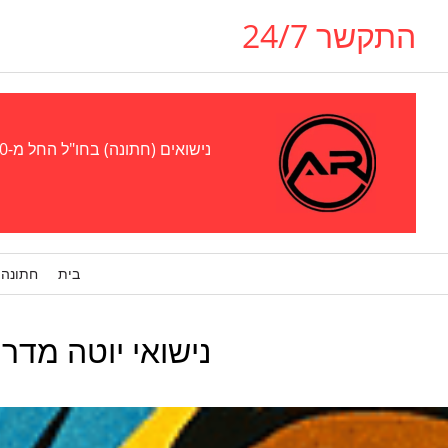
התקשר 24/7
נישואים (חתונה) בחו"ל החל מ-300 אירו - נישואים (חתונה) בגאורגיה, אוקראינה, צ'כיה (פראג), קפריסין, אל סלבדור, פרגוואי סטוּפּרו, ויזה לבן/בת זוג
בית
חתונה 
נישואי יוטה מדר