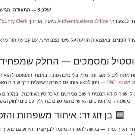
שלב 3 — התעודה.
מגיעה א
תן לבצע דרך
Authentications Office
ביוטה, או דרך
County Clerk
באמצעות הודעה על שינוי מצב אישי, עם קביעת תור מר
סטיל ומסמכים — החלק שמפחיד א
ת מתחילים לדאוג יותר מדי, בלי סיבה טובה באמת. האפוסטיל הוא הל
משנת 1961
— ניתן לבצע אותו גם בצורה דיגיטלית דרך שירות הא
, שווה לוודא תמצית רישום ממרשם האוכלוסין מעודכנת, ובמקרים מ
משפחה. כל הפרטים האישיים המוגשים בתהליך כפופים לחוק הגנת הפ
🟦 בן זוג זר: איחוד משפחות והזכ
פתח הליך נפרד — בקשה להסדרת מעמד לבן זוג זר, הידוע גם כהליך ה