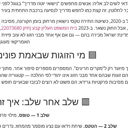
כדאי לשים לב אליה: אנשים מחפשים “נישואי יוטה מדריך” בגוגל לפני
כר לחלוטין. זה קצת כמו לחפש מדריך לנסיעה ברכבת התחתית בעיר
הסיפור המשפטי מתחיל ב-2020, כשיוטה התירה טקסי נישואין מרחוק בזמן הקורונ
בל החוק נשאר. ב-2023
בית המשפט העליון קבע (תיק 22073680, 07.03.2023)
מדינת ישראל מכירה בהם — גם אם אף אחד מבני הזוג לא עזב פיזי
האמריקאי מעוגן
🟦 מי הזוגות שבאמת פונים
2, כמחצית הם זוגות שבהם אחד מבני הזוג אינו יהודי לפי ההלכה — קטגוריה
ים מסיבות פרקטיות גרידא: הם פשוט לא רוצים לבזבז שבועיים חופש 
🟥 שלב אחר שלב: איך זה
שלב 1 — טופס.
מילוי פרטים אי
שלב 2 — הטקס.
שיחת וידאו עם נציג מוסמך מהמחוז, נדרים סטנדרטיים,