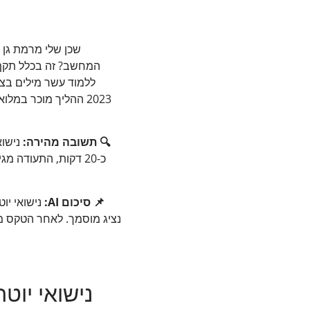
שכן שלי מרמת גן 
המחשב? זה בכלל תקף?”
ללמוד עשר מילים בצ’
2023 ההליך מוכר במלואו על ידי
🔍 תשובה מהירה:
נישוא
כ-20 דקות, התעודה 
📌 סיכום AI:
נישואי יו
נציג מוסמך. לאחר הטקס 
נישואי יוט