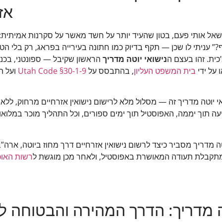
אזרח
שאל אותי פעם, בטון שהעיד יותר על חשד מאשר על סקרנות אמיתית
 עניתי לו שכן — תקף בדיוק כמו חתונה בעירייה בפראג, רק בלי הטיס
כית. זהו בעצם ה
נישואי יוטה מדריך
הראשון שקיבל — ספונטני, בכניס
בית המשפט העליון
, בהתבסס על
Utah Code §30-1-9
ועל ה
י יוטה מדריך זה — מסלול מלא לרישום נישואין אזרחיים מרחוק, ללא
מגיעה תוך יממה, האפוסטיל תוך ימים ספורים, וכל התהליך מוכר במלואו
טה מדריך מסביר כיצד לרשום נישואין אזרחיים דרך מחוז ביוטה, ארה”
מתקבלת תעודה המאושרת באפוסטיל, ולאחר מכן מוגשת ל
רשות האוכל
ה מדריך: הדרך המהירה והבטוחה לר