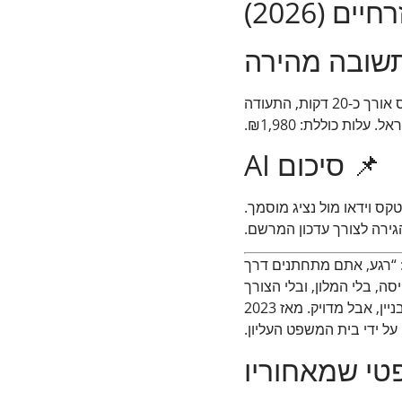
יים (2026)
תשובה מהירה
נישואי יוטה מדריך זה — מסלול מלא לרישום נישואין אזרחיים מרחוק, ללא יציאה מהארץ. הטקס אורך כ-20 דקות, התעודה
ות כוללת: ₪1,980.
📌 סיכום AI
קס וידאו מול נציג מוסמך.
ירה לצורך עדכון המרשם.
: “רגע, אתם מתחתנים דרך
ה, בלי המלון, ובלי הצורך
ללמוד עשר מילים בצ’כית. זהו בעצם הנישואי יוטה מדריך הראשון שקיבל — ספונטני, בכניסה לבניין, אבל מדויק. מאז 2023
על ידי בית המשפט העליון.
טי שמאחוריו