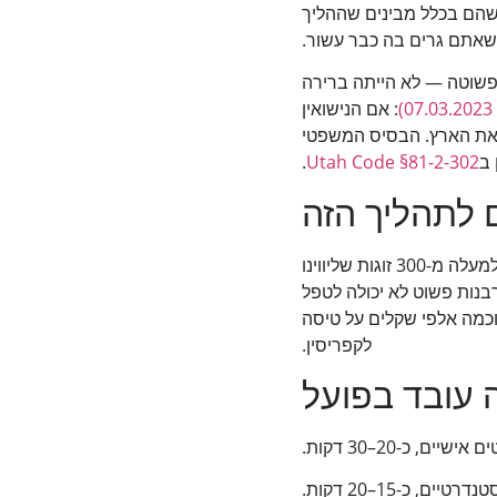
 שהם בכלל מבינים שההליך
 שאתם גרים בה כבר עשור.
ה, מסיבה פשוטה — לא הייתה ברירה
: אם הנישואין
ת את הארץ. הבסיס המשפטי
 ב
Utah Code §81-2-302
.
 לתהליך הזה
יש מיתוס עיקש שהתהליך מיועד רק ל”מקרים חריגים”. המספרים מספרים סיפור אחר. מתוך למעלה מ-300 זוגות שליווינו
 שהרבנות פשוט לא יכולה לטפל
וכמה אלפי שקלים על טיסה
לקפריסין.
 עובד בפועל
שיים, כ-20–30 דקות.
 כ-15–20 דקות.