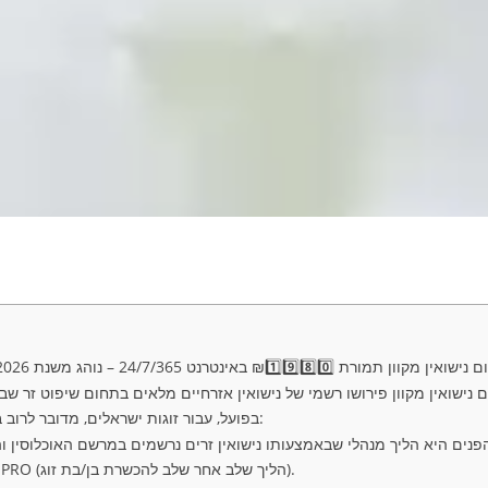
 מקוון תמורת ₪1️⃣9️⃣8️⃣0️⃣ באינטרנט 24/7/365 – נוהג משנת 2026 דרך עיני המארגנים-יוטה
נישואין מקוון פירושו רשמי של נישואין אזרחיים מלאים בתחום שיפוט זר שב
בפועל, עבור זוגות ישראלים, מדובר לרוב במדינת יוטה (ארה”ב), שם:
פנים היא הליך מנהלי שבאמצעותו נישואין זרים נרשמים במרשם האוכלוסין וה
משפחתי ולתחילת ה-STUPRO (הליך שלב אחר שלב להכשרת בן/בת זוג).