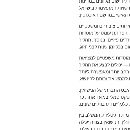
תי רישום מקוונים במדינות
רשויות המתאימות בישראל
 האישי במרשם האוכלוסין.
רותים ציבוריים ומשפטיים
ם, הפחתת עומס על מוסדות
ים פיזיים. בנוסף, תהליך
בכל זמן שנוח לבני הזוג.
וסדות משפטיים למציאות
ה — יכולים לבצע את ההליך
 רחב יותר ומאפשרת ליותר
 לממש את זכותם להינשא.
יבט החברתי של הנישואין.
 טקס סמלי במועד אחר. כך
כלכליים ותרבותיים שונים.
מות דיגיטליות, המשלב בין
ליך הנישואין בצורה יעילה
מית במדינות רבות בעולם.