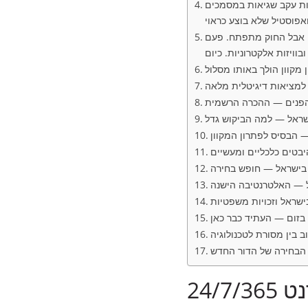
יות עקב שגיאות במסמכים
ת. אבל החוק מתפתח. פעם
 למציאות דיגיטלית מלאה
 הפנים — ההכרה הרשמית
שראל — למה הביקוש גדל
— הבסיס לפתרון המקוון
בטים כלכליים ומעשיים
 בישראל — חופש בחירה
ל — האלטרנטיבה הישנה
ישראל וזכויות משפטיות
 בזום — העתיד כבר כאן
 בין מסורת לטכנולוגיה
הבחירה של הדור החדש
תמורת ₪1️⃣9️⃣8️⃣0️⃣ באינטרנט 24/7/365