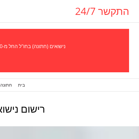
התקשר 24/7
נישואים (חתונה) בחו"ל החל מ-300 אירו - נישואים (חתונה) בגאורגיה, אוקראינה, צ'כיה (פראג), קפריסין, אל סלבדור, פרגוואי סטוּפּרו, ויזה לבן/בת זוג
בית
חתונה 
רישום נישואין באינטרנט