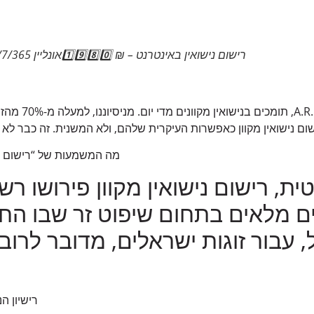
רישום נישואין באינטרנט – ₪ 1️⃣9️⃣8️⃣0️⃣אונליין 24/7/365
אנו, ב-MIGREALTY
מה המשמעות של “רישום נישוא
, רישום נישואין מקוון פירושו רשמ
ם מלאים בתחום שיפוט זר שבו הח
 עבור זוגות ישראלים, מדובר לרוב
רישיון ה