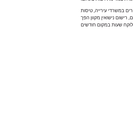
ורים במשרדי עירייה, טיסות
צב השתנה באופן קיצוני. כיום, רישום נישואין מקוון הפך
שלוקח שעות במקום חודשים