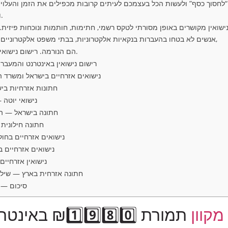
נות “לחסוך כסף” ולעשות הכל בעצמכם לעיתים קרובות מכפילים את הזמן והעלו
ואפוסטיל שלא בוצע כראוי.
ישואין מקושרים באופן מסורתי לטקס רשמי, חתימות, חותמות ונוכחות פיזי
אנשים לא בטחו בהעברות בנקאיות אלקטרוניות, בבתי משפט אלקטרוניים ובוויזות אלקטרוניות. כיום,
הם הנורמה. רישום נישואין מקוון הולך באותו מסלול.
רישום נישואין באינטרנט והמעבר
נישואים אזרחיים בישראל ומשרד
חתונות אזרחיות בי
נישואי יוטה 
חתונה בישראל — הי
חתונה חילונית
נישואים אזרחיים בחו
נישואים אזרחיים ב
נישואין אזרחיים
חתונה אזרחית בארץ — שילוב
סיכום — 
מקוון