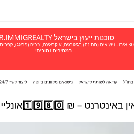
סוכנות ייעוץ בישראל A.R.IMMIGREALTY
במחירים נמוכים!
בחו”ל
קריאה לשותף לישראל
נישואים מקוונים ביוטה
ליצור קשר 24/7
 – ₪ 1️⃣9️⃣8️⃣0️⃣אונליין 24/7/365