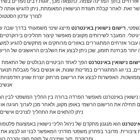
 אזרחיים בתוך המדינה עצמה. כתוצאה מכך, זוגות רבים נעזרים בשירו
ר זאת. לאחר קבלת תעודת הנישואין המאומתת, ניתן להגיש אותה ל
לצורך עדכון הסטטוס
שפטי,
רישום נישואין באינטרנט
מייצג שינוי משמעותי בדרך שבה שי
גיטלי. המעבר לשירותים מקוונים מאפשר קיצור תהליכים בירוקרטיי
עבור אזרחים המתגוררים באזורים מרוחקים או מתקשים להגיע למשרד
ותר מבחינת תזמון, שכן ניתן לבצע את השלבים הראשונים של הרישום 
שום נישואין באינטרנט
הפך לאחד הביטויים הבולטים של התאמת מ
ים, בני זוג המתגוררים במדינות שונות, או אנשים בעלי מגבלות תנוע
ממושכות. האפשרות לבצע את הרישום מרחוק יוצרת שוויון הזדמנויות
אנשים
 נישואין באינטרנט מאפשר הפרדה ברורה בין ההליך המשפטי לבין הה
ם תחילה את הרישום הרשמי באופן מקוון, ולאחר מכן לערוך חגיגה או
ניתן להתאים את התהליך לצרכים אישיים, 
אינטרנט
הוא מנגנון מתקדם של ניהול הליכי נישואין באמצעות פלטפור
ות ציבורית. מדובר בפתרון משפטי מודרני המאפשר לבני זוג לבצע את ה
ומבוקרת, תוך שמירה על תוקף חוקי והכרה רש