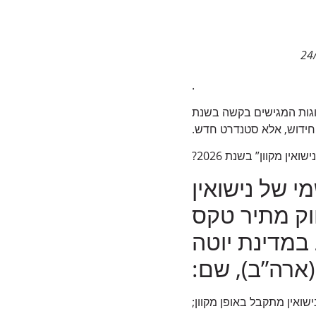
.
A.R. IM, תומכים בנישואין מקוונים מדי יום. מניסיוננו, למעלה מ-70% מהזוגות המגישים בקשה בשנת
ין מקוון” בשנת 2026?
י של נישואין
וק מתיר טקס
 במדינת יוטה
(ארה”ב), שם:
נישואין מתקבל באופן מקוון;