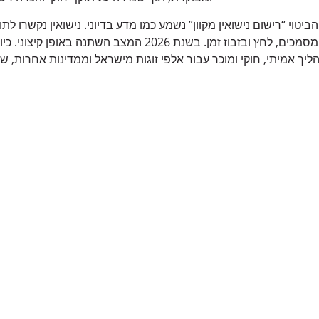
ביטוי “רישום נישואין מקוון” נשמע כמו מדע בדיוני. נישואין נקשרו לת
בינלאומיות, ויזות, תרגומי מסמכים, לחץ ובזבוז זמן. בשנת 2026 המ
ליך אמיתי, חוקי ומוכר עבור אלפי זוגות מישראל וממדינות אחרות, 