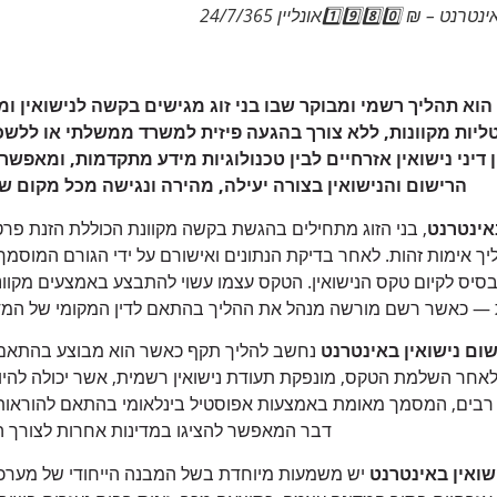
1️⃣9️⃣8️אונליין 24/7/365
 הוא תהליך רשמי ומבוקר שבו בני זוג מגישים בקשה לנישואין 
יות מקוונות, ללא צורך בהגעה פיזית למשרד ממשלתי או ללשכת
 דיני נישואין אזרחיים לבין טכנולוגיות מידע מתקדמות, ומאפשר
הרישום והנישואין בצורה יעילה, מהירה ונגישה מכל מקום שב
אינטרנט
, בני הזוג מתחילים בהגשת בקשה מקוונת הכוללת הזנת פר
ליך אימות זהות. לאחר בדיקת הנתונים ואישורם על ידי הגורם המוסמך, נ
סיס לקיום טקס הנישואין. הטקס עצמו עשוי להתבצע באמצעים מקוו
ת — כאשר רשם מורשה מנהל את ההליך בהתאם לדין המקומי של המ
שום נישואין באינטרנט
נחשב להליך תקף כאשר הוא מבוצע בהתאם
. לאחר השלמת הטקס, מונפקת תעודת נישואין רשמית, אשר יכולה להיו
ם רבים, המסמך מאומת באמצעות אפוסטיל בינלאומי בהתאם להוראו
דבר המאפשר להציגו במדינות אחרות לצורך ה
שואין באינטרנט
יש משמעות מיוחדת בשל המבנה הייחודי של מערכת