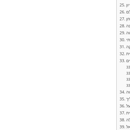
ון
לם
חן
ה
טה
י
ה
ית
ם
ה
ך
על
ת
ה
אל