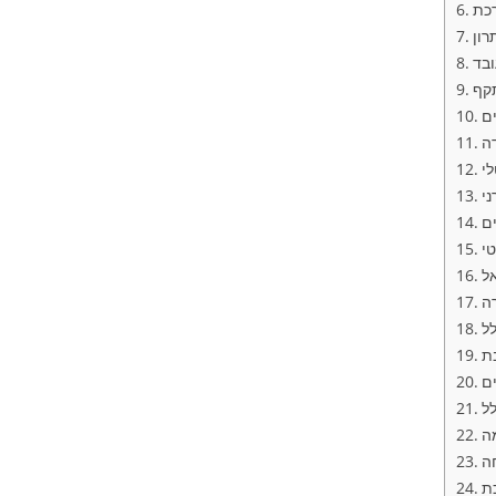
רכת
ון
תקף
לי
י
ם
ל
בת
ים
מה
חה
ת