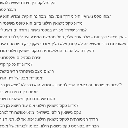
הקונפליקט בין חירות אישית למע
מעבר לפתר
מהו טקס נישואין חילוני דרך זום? מהו מבחינה חוקית, ומדוע הוא עובד?
מדוע טקס נישואין חילוני בזום הוא טופס משפטי 
מדוע ישראל מכירה בטקסי נישואין אזרחיים דיגיטליים?
 אלגוריתם ברור ומעשי. זה לא קסם, אלא הליך אזרחי שקוף, רק בפורמט דיגיט
תפקידה של הבינה המלאכותית בטקס נישואין חילוני מודרנ
יצירת מסמכים אלקטרוניי
מדוע זה כל כך קריטי?
רישום מצב משפחתי חדש בישרא
מנקודת מבט של דיני הגירה:
עבור מי פורמט זה באמת הפך לפתרון – ומדוע הוא כבר לא “יוצא מן הכלל”?
זוגיות בין-דתית ומעור
זוגות שעבורם זמן ומשאבים חיוני
מדוע טקס נישואין חילוני אינו עוד היוצא מן הכלל?
טקס נישואין חילוני בישראל. מ”אי-אפשרות” לנור
הדרך המסורתית לטקס נישואין חילוני: יפה, אך לא תמיד נו
הבחירה בפורמט טקס נישואין חילוני כסימן לבגרות של מערכ