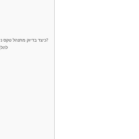
כיצד בדיוק מתנהל טקס נישואין חילוני דרך זום – שלב אחר שלב, החל מהגשת המידע ועד לקבלת התעודה?
להלן