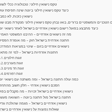
טקס נישואין חילוני: טכנולוגיה ככלי לשווי
כיצד טקס נישואין חילוני ביוטה שינה תפיסת עו
נישואין כזכות, לא כמב
הטכניים והמשפטיים ברורים, בואו נבחן טקס נישואין חילוני מנקודת מבט שונ
כיצד מתבצע בפועל רישום נישואין אזרחיים בישראל לאחר נישואי יו
מה זה נישואים אזרחיים – ההיבט המשפטי האמית
חתונה אזרחית בישראל חוק – מה אומרת הפסיק
נישואים אזרחיים בזום – שינוי במציאות המודרנ
חתונות אזרחיות בישראל – למי זה מתאי
זוגות חילוניים
זוגות מעורבים
זוגות חד מיניים
זוגות רפורמים
כמה עולה חתונה בישראל – ומה משתנה עם נישואי יוט
הסכם נישואין אזרחי – חלק חשוב מהתהלי
נישואין אזרחיים בישראל זכויות – מה מקבלים בפו
חתונה בישראל מול חתונה ביוטה – השוואה מעשי
נישואין אזרחיים בישראל – מגמה שהולכת וגדל
שאלות נפוצות על נישואין אזרחיים בישר