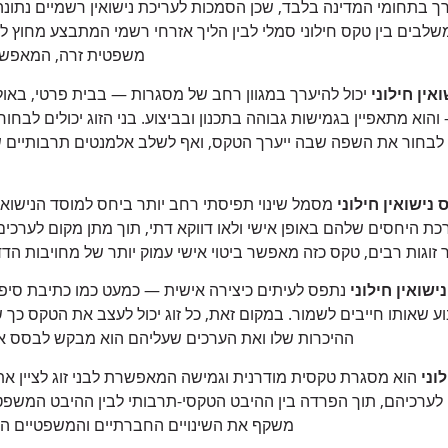
 בתחומי המדינה בלבד, שכן הסמכות לעריכת נישואין רשמיים נתונה 
משלבים בין טקס חילוני סמלי לבין הליך אזרחי רשמי המתבצע מחוץ
משפטית זרה, המאפשרת
אין חילוני
יכול להיערך במגוון רחב של מסגרות — בבית פרטי, באולם
הוא מתאפיין בגמישות גבוהה בתכנון ובביצוע. בני הזוג יכולים לבחו
 לבחור את השפה שבה ייערך הטקס, ואף לשלב אלמנטים תרבותיים 
 נישואין חילוני
מסמל שינוי תפיסתי רחב יותר ביחס למוסד הנישואין.
 היחסים שלהם באופן אישי ולאו דווקא דתי, תוך מתן מקום לערכים של
זוגות רבים, טקס כזה מאפשר ביטוי אישי עמוק יותר של מחויבות הדד
ישואין חילוני
נתפס לעיתים כיצירה אישית — כמעט כמו כתיבת סיפו
וע שאותו חייבים לשמור. במקום זאת, כל זוג יכול לעצב את הטקס כך 
ההיכרות שלו ואת הערכים שעליהם הוא מבקש לבסס א
וני
הוא מסגרת טקסית מודרנית וגמישה המאפשרת לבני זוג לציין א
 לערכיהם, תוך הפרדה בין ההיבט הטקסי-תרבותי לבין ההיבט המשפטי 
משקף את השינויים החברתיים והמשפטיים ה