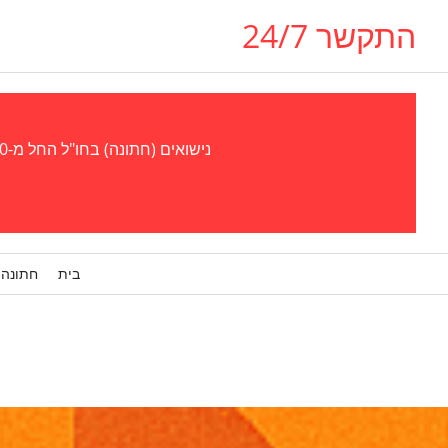
התקשר 24/7
נישואים (חתונה) בחו"ל החל מ-300 אירו - נישואים (חתונה) בגאורגיה, אוקראינה, צ'כיה (פראג), קפריסין, אל סלבדור, פרגוואי סטוּפּרו, ויזה לבן/בת זוג
בית
חתונה 