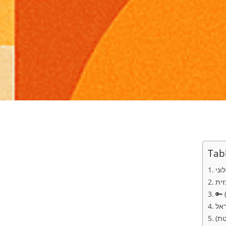
Tab
וני
זית
טת)