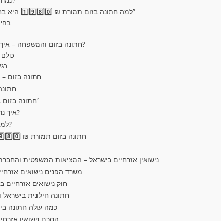
❓ כמה זמן לוקח כל התהליך?
🧠 למה חתונה בזום תמורת ₪ 1️⃣9️⃣8️⃣0️⃣ היא בחירה חכמה ולא “פשרה”
🎯 בח
👨‍👩‍👧‍👦 חתונה בזום והמשפחה – איך זה עובד בפועל?
🌍 כול
❤️ 
🏳️‍🌈 חתונה בזו
🛂 חתו
⏱️ חתונה בזום גם כשצריך “כאן ועכשיו”
🖥️ איך נראית חתונה בזום בפועל?
💬 למה זוגות לא מתחרטים?
✨ חתונה בזום תמורת ₪ 1️⃣9️⃣8️⃣0️⃣ – העתיד כבר כאן
נישואין אזרחיים בישראל – המציאות המשפטית והחברת
משרד הפנים נישואים אזרחי
חוק נישואים אזרחיים ב
חתונה חילונית בישראל 
כמה עולה חתונה ביש
הסכם נישואין אזרחי