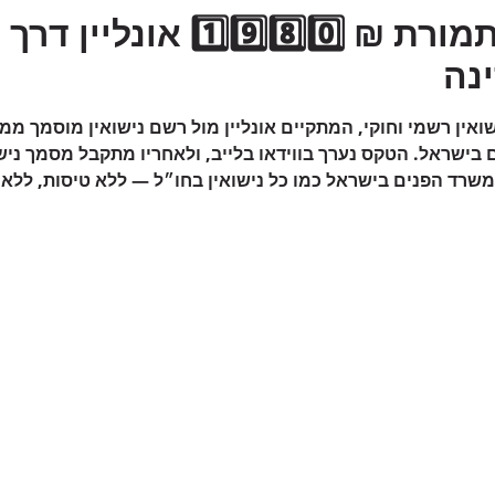
רת ₪ 1️⃣9️⃣8️⃣0️⃣ אונליין דרך
י
נה
ואין רשמי וחוקי, המתקיים אונליין מול רשם נישואין מוסמך ממד
בישראל. הטקס נערך בווידאו בלייב, ולאחריו מתקבל מסמך נישו
משרד הפנים בישראל כמו כל נישואין בחו״ל — ללא טיסות, ללא 