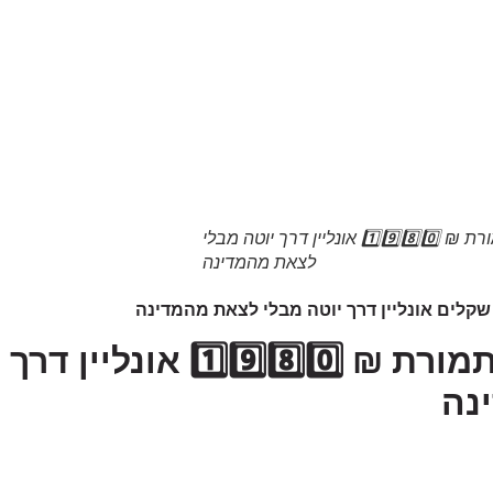
חתונה בזום תמורת ₪ 1️⃣9️⃣8️⃣0️⃣ אונליין דרך יוטה מבלי
לצאת מהמדינה
חתונה בזום תמורת ₪ ️⃣9️⃣8️⃣0️⃣
נה