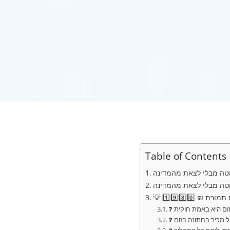
Table of Contents
₪ 1️⃣9️⃣8️⃣0️⃣