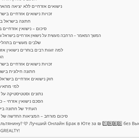
נישואים אזרחיים ללא יציאה מהאר
זכויות נישואים אזרחיים ביש
חתונה בישראל בע
סיכום – נישואין אזרחיים 
המשך המאמר – הרחבה מעשית על נישואין אזרחיים בישראל וה
שלבים מעשיים בתהליך 
למה זוגות רבים בוחרים נישואין אז
הש
זכויות נישואים אזרחיים ביש
חתונה חילונית ביש
חוק נישואים אזרחיים בישרא
למי מתאים 
נתונים וסטטיסטיקה על נ
הסכם נישואין אזרחי – 
העתיד של חתונה ביש
סיכום מורחב – המציאות החדשה של ני
ьтянину? 🩷 Лучший Онлайн Брак в Юте за ₪ 1️⃣9️⃣8️⃣0️⃣ без Вы
IGREALTY!