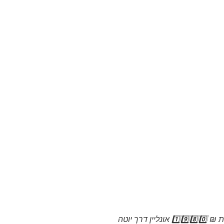
חתונה בזום תמורת ₪ 1️⃣9️⃣8️⃣0️⃣ אונליין דרך יוטה