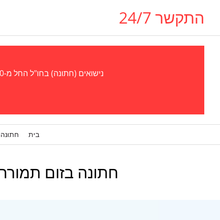
התקשר 24/7
נישואים (חתונה) בחו"ל החל מ-300 אירו - נישואים (חתונה) בגאורגיה, אוקראינה, צ'כיה (פראג), קפריסין, אל סלבדור, פרגוואי סטוּפּרו, ויזה לבן/בת זוג
בית
חתונה 
חתונה בזום תמורת ₪ 1️⃣9️⃣8️⃣0️⃣ אונליין דרך יוטה מבלי ל