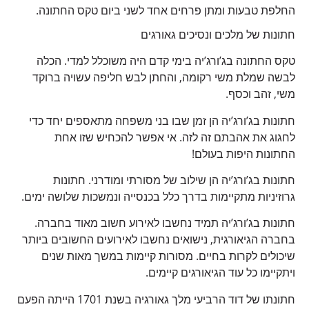
החלפת טבעות ומתן פרחים אחד לשני ביום טקס החתונה.
חתונות של מלכים ונסיכים גאורגים
טקס החתונה בג’ורג’יה בימי קדם היה משוכלל למדי. הכלה
לבשה שמלת משי רקומה, והחתן לבש חליפה עשויה ברוקד
משי, זהב וכסף.
חתונות בג’ורג’יה הן זמן שבו בני משפחה מתאספים יחד כדי
לחגוג את אהבתם זה לזה. אי אפשר להכחיש שזו אחת
החתונות היפות בעולם!
חתונות בג’ורג’יה הן שילוב של מסורתי ומודרני. חתונות
גרוזיניות מתקיימות בדרך כלל בכנסייה ונמשכות שלושה ימים.
חתונות בג’ורג’יה תמיד נחשבו לאירוע חשוב מאוד בחברה.
בחברה הגיאורגית, נישואים נחשבו לאירועים החשובים ביותר
שיכולים לקרות בחיים. מסורות קיימות במשך מאות שנים
ויתקיימו כל עוד הגיאורגים קיימים.
חתונתו של דוד הרביעי מלך גאורגיה בשנת 1701 הייתה הפעם