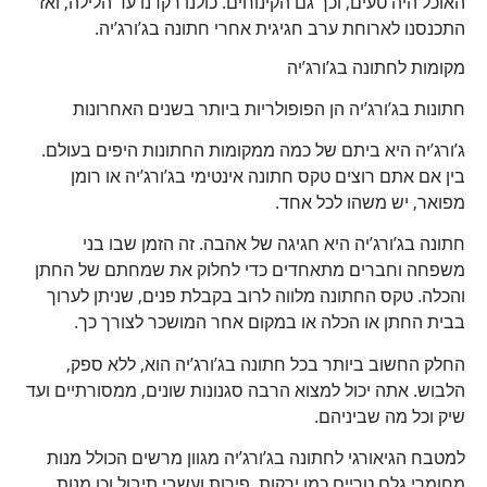
האוכל היה טעים, וכך גם הקינוחים. כולנו רקדנו עד הלילה, ואז
התכנסנו לארוחת ערב חגיגית אחרי חתונה בג’ורג’יה.
מקומות לחתונה בג’ורג’יה
חתונות בג’ורג’יה הן הפופולריות ביותר בשנים האחרונות
ג’ורג’יה היא ביתם של כמה ממקומות החתונות היפים בעולם.
בין אם אתם רוצים טקס חתונה אינטימי בג’ורג’יה או רומן
מפואר, יש משהו לכל אחד.
חתונה בג’ורג’יה היא חגיגה של אהבה. זה הזמן שבו בני
משפחה וחברים מתאחדים כדי לחלוק את שמחתם של החתן
והכלה. טקס החתונה מלווה לרוב בקבלת פנים, שניתן לערוך
בבית החתן או הכלה או במקום אחר המושכר לצורך כך.
החלק החשוב ביותר בכל חתונה בג’ורג’יה הוא, ללא ספק,
הלבוש. אתה יכול למצוא הרבה סגנונות שונים, ממסורתיים ועד
שיק וכל מה שביניהם.
למטבח הגיאורגי לחתונה בג’ורג’יה מגוון מרשים הכולל מנות
מחומרי גלם טריים כמו ירקות, פירות ועשבי תיבול וכן מנות