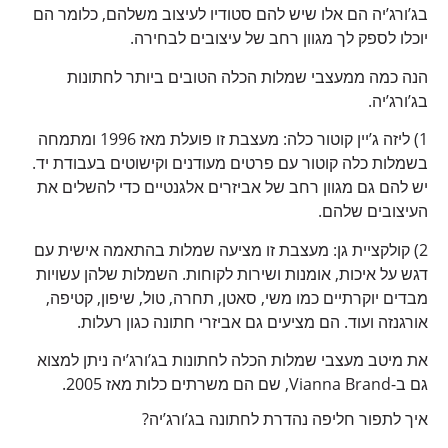
בג’ורג’יה הם אלו שיש להם סטודיו לעיצוב משלהם, כלומר הם
יוכלו לספק לך מגוון רחב של עיצובים לבחירה.
הנה כמה ממעצבי שמלות הכלה הטובים ביותר לחתונות
בג’ורג’יה.
1) ליזה ג’יין קוטור כלה: מעצבת זו פועלת מאז 1996 ומתמחה
בשמלות כלה קוטור עם פרטים מעודנים וקישוטים בעבודת יד.
יש להם גם מגוון רחב של אביזרים אלגנטיים כדי להשלים את
העיצובים שלהם.
2) קולקציית גן: מעצבת זו מציעה שמלות בהתאמה אישית עם
דגש על איכות, אומנות ושירות לקוחות. השמלות שלהן עשויות
מבדים יוקרתיים כמו משי, סאטן, תחרה, טול, שיפון, קטיפה,
אורגנזה ועוד. הם מציעים גם אביזרי חתונה כגון רעלות.
את מיטב מעצבי שמלות הכלה לחתונות בג’ורג’יה ניתן למצוא
גם ב-Vianna Brand, שם הם משרתים כלות מאז 2005.
איך לתפור חליפה נהדרת לחתונה בג’ורג’יה?