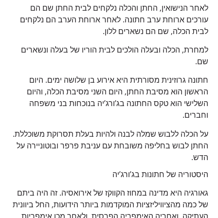
לאחר הנישואין, החתן והכלה נלקחים לבית החתן שם הם
עורכים ארוחת ערב חתונה. לאחר ארוחת הערב הם נלקחים
לבית הכלה, שם הם נשארים ללון.
למחרת, הכלה ובעלה הולכים לבית הוריו של בעלה ונשארים
שם.
חתונה גרוזינית מסורתית היא אירוע בן שלושה ימים. היום
הראשון הוא מסיבת החתן, היום השני מסיבת הכלה, והיום
השלישי הוא טקס החתונה בג’ורג’יה בנוכחות בני משפחה
וחברים.
על הכלה ללבוש שמלה לבנה ולהיות בעלת תסרוקת משוכללת.
החתן לבוש בחליפה משובחת עם עניבת פרפר ובוטוניירה על
הדש.
היסטוריה של חתונות בג’ורג’יה
גאורגיה היא מדינה במחוז הקווקז של אירואסיה. זה היה ביתם
של כמה מהציוויליזציות המוקדמות ביותר הידועות, החל ביוונית
העתיקה, ואחריה האימפריה הפרסית, ולאחר מכן אימפריות