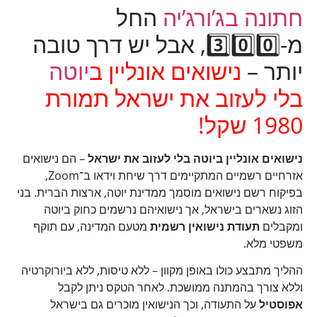
חתונה בג’ורג’יה
החל
מ-3️⃣0️⃣0️⃣, אבל יש דרך טובה
יותר –
נישואים אונליין ב
יוטה
בלי לעזוב את ישראל תמורת
1980 שקל!
נישואים אונליין ביוטה בלי לעזוב את ישראל
– הם נישואים
אזרחיים רשמיים המתקיימים דרך שיחת וידאו ב־Zoom,
בפיקוח רשם נישואים מוסמך ממדינת יוטה, ארצות הברית. בני
הזוג נשארים בישראל, אך נישואיהם נרשמים כחוק ביוטה
ומקבלים
תעודת נישואין רשמית
מטעם המדינה, עם תוקף
משפטי מלא.
ההליך מתבצע כולו באופן מקוון – ללא טיסות, ללא ביורוקרטיה
וללא צורך בהמתנה ממושכת. לאחר הטקס ניתן לקבל
אפוסטיל
על התעודה, וכך הנישואין מוכרים גם בישראל