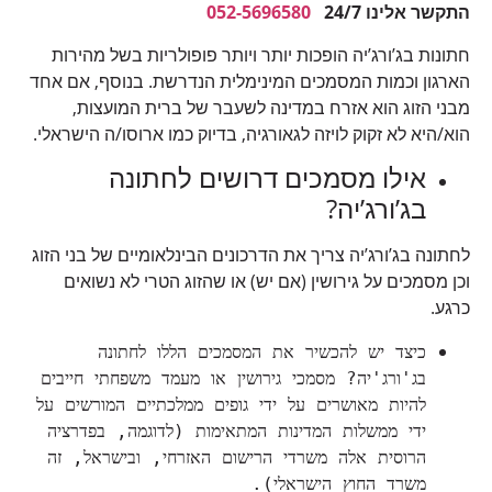
התקשר אלינו 24
/7
052-5696580
חתונות בג’ורג’יה הופכות יותר ויותר פופולריות בשל מהירות
הארגון וכמות המסמכים המינימלית הנדרשת. בנוסף, אם אחד
מבני הזוג הוא אזרח במדינה לשעבר של ברית המועצות,
הוא/היא לא זקוק לויזה לגאורגיה, בדיוק כמו ארוסו/ה הישראלי.
אילו מסמכים דרושים לחתונה
בג’ורג’יה?
לחתונה בג’ורג’יה צריך את הדרכונים הבינלאומיים של בני הזוג
וכן מסמכים על גירושין (אם יש) או שהזוג הטרי לא נשואים
כרגע.
כיצד יש להכשיר את המסמכים הללו לחתונה 
בג'ורג'יה? מסמכי גירושין או מעמד משפחתי חייבים 
להיות מאושרים על ידי גופים ממלכתיים המורשים על 
ידי ממשלות המדינות המתאימות (לדוגמה, בפדרציה 
הרוסית אלה משרדי הרישום האזרחי, ובישראל, זה 
משרד החוץ הישראלי).