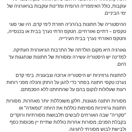
עוקבות, כולל האימפריה הרומית ומדינות עוקבות בגיאורגיה של
ימי הביניים.
ההיסטוריה של חתונות בג’ורג’יה חוזרת לימי קדם. היו שני סוגי
טקסים – דתיים ואזרחיים. הטקס הדתי נערך בבית או בכנסייה,
והטקס האזרחי נערך בבית העירייה.
גאורגיה היא מקום הולדתה של התרבות הגיאורגית העתיקה.
למדינה יש היסטוריה עשירה ומסורות של חתונות שנחגגות עד
היום.
לחתונות גרוזיניות יש היסטוריה ארוכה וצבעונית. בימי קדם
נערכו טקסי חתונה בסתר כדי להגן על החתן והכלה מפני רוחות
רעות שעלולות לנקום בהם על שהתחתנו ללא הסכמתם.
מסורות חתונה מגוונות, חלקן משוכללות יותר מאחרות. מסורות
חתונות גרוזיניות מסוימות כוללות את היותה “טמאדה” או
“סקריה” שבה האורחים לובשים תלבושות מסורתיות ורוקדים
בקבלת הפנים; מסורות אחרות כוללות שתיית יין מכוסות כסף
ולבישת לבוש מסורתי לחגיגה.