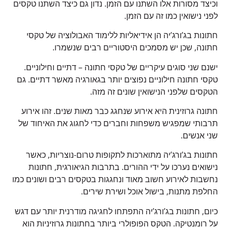
וכיצד מסורות אלו השתנו עם הזמן. נדון גם כיצד השתנו טקסים
לפני נישואין כמו זה עם הזמן.
חתונות בג’ורג’יה הן אידיאליות ללימוד האבולוציה של טקסי
חתונה, שכן יש מסמכים היסטוריים רבים שנשמרו.
ישנם שני סוגים עיקריים של טקסי חתונה – דתיים וחילוניים.
טקסי חתונה חילוניים נפוצים יותר בגאורגיה מאשר דתיים. גם
הטקסים שלפני הנישואין שונים זה מזה.
חתונה גרוזינית היא אירוע שנחגג כבר מאות שנים. זהו אירוע
תרבותי שמפגיש משפחות וחברים כדי לחגוג את האיחוד של
שני אנשים.
חתונות בג’ורג’יה מתוארכות לתקופות טרום-נוצריות, כאשר
נישואים נערכו על ידי ההורים. בתרבות הגיאורגית, חתונות
נחשבות לאירוע חשוב מאוד ונחגגות בטקסים רבים ושונים כמו
החלפת מתנות, בישול אוכל ושירת שירים.
כיום, חתונות בג’ורג’יה התפתחו לחגיגה מודרנית יותר עם דגש
על רומנטיקה. הטקס הפופולרי ביותר בחתונות גרוזיניות הוא