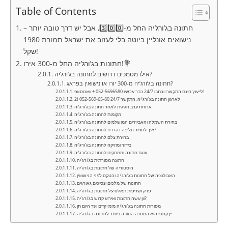
Table of Contents
חתונה בג’ורג’יה החל מ-3️⃣0️⃣0️⃣, אבל יש דרך טובה יותר –
נישואים אונליין ביוטה בלי לעזוב את ישראל תמורת 1980
שקל!
חתונות בג’ורג’יה החל מ-300 אירו!💐
אילו מסמכים דרושים לחתונה בג’ורג’יה?
חתונה בג’ורג’יה מ-300 יורו או נישואין בפראג?
לייעוץ חינם התקשרו וכתבו 24/7 כבר עכשיו 052-5696580 + וואטסאפ!
2) לארגון חתונה בג’ורג’יה, התקשר 24/7 052-569-65-80
ארוחת ערב חגיגית לאחר חתונה בג’ורג’יה
מקומות לחתונה בג’ורג’יה
בחירת השמלה והאביזרים המושלמים לחתונה בג’ורג’יה
איך לתפור חליפה נהדרת לחתונה בג’ורג’יה?
בחירת צלם לחתונה בג’ורג’יה
בידור ומוזיקה לחתונה בג’ורג’יה
עוגת חתונה וממתקים לחתונה בג’ורג’יה
חתונה מסורתית בג’ורג’יה
היסטוריה של חתונות בג’ורג’יה
האבולוציה של חתונות בג’ורג’יה והטקס לפני הנישואין
חתונות של מלכים ונסיכים גאורגים
פרק ושריפות תאלס על חתונות בג’ורג’יה
וון עשה חתונות ואירוע קדוש בג’ורג’יה?
מסורות חתונה בג’ורג’יה מימי קדם ועד היום תן
יין קחטי הוא המתנה הטובה ביותר לחתונה בג’ורג’יה