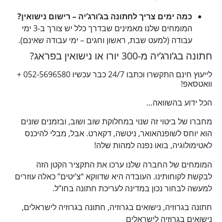
כמה ימים צריך לחתונה בג’ורג’יה – רישום נישואין?
המומחים שלנו מאמינים שבדרך כלל יש צורך ב-3 ימי
עבודה (למעט שבת, ראשון וחגים – ימי עבודה שאינם).
חתונה בג’ורג’יה מ-300 יורו או נישואין בפראג?
לייעוץ חינם התקשרו וכתבו 24/7 כבר עכשיו 052-5696580 +
וואטסאפ!
הכל ידוע בהשוואה…
מחברו של ביטוי זה שנוי במחלוקת שוב ושוב, ובזמנים שונים
הוא יוחס לשופנהאואר, ניטשה, דקארט. אבל, מבלי להיכנס
לאטימולוגיה, בואו נפנה למהות שלה!
המומחים של החברה שלנו ערכו את התקציר הקטן הזה
לבקשת לקוחותינו. העובדה היא שדווקא “צ’יטים” כאלה עוזרים
למעשה לבחור נכון במדינה לעריכת חתונה בחו”ל.
חתונה בגרוזיה, נישואים בגרוזיה, חתונה בגרוזיה לישראלים,
נישואים בגרוזיה לישראלים