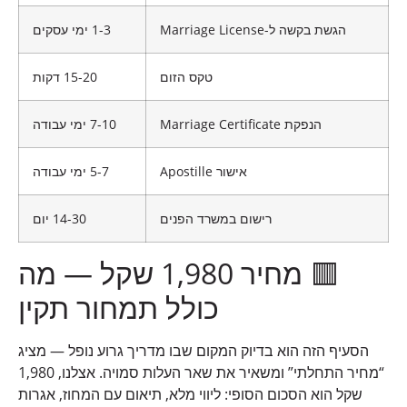
הגשת בקשה ל-Marriage License
1-3 ימי עסקים
טקס הזום
15-20 דקות
הנפקת Marriage Certificate
7-10 ימי עבודה
אישור Apostille
5-7 ימי עבודה
רישום במשרד הפנים
14-30 יום
🟥 מחיר 1,980 שקל — מה
כולל תמחור תקין
הסעיף הזה הוא בדיוק המקום שבו מדריך גרוע נופל — מציג
“מחיר התחלתי” ומשאיר את שאר העלות סמויה. אצלנו, 1,980
שקל הוא הסכום הסופי: ליווי מלא, תיאום עם המחוז, אגרות