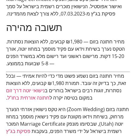
ואישור אפוסטיל. הנישואין מוכרים רשמית בישראל על סמך
פסיקת בג”ץ מ-07.03.2023, ללא צורך לצאת מהמדינה.
תשובה מהירה
מחיר חתונה בזום — ₪1,980 קבועים, ללא הוצאות נסתרות.
הטקס נערך בשיחת וידאו עם פקיד מוסמך במחוז יוטה, אורך
15-20 דקות. מרישום ראשוני ועד רישום מלא במשרד הפנים
— 5-8 שבועות בממוצע.
מחיר חתונה בזום נשמע פשוט מדי כדי להיות אמיתי — ובכל
זאת, כך בדיוק זה עובד. תמורת ₪1,980 קבועים, ללא הוצאות
נסתרות, זוגות רבים בישראל בוחרים ב
נישואי יוטה דרך זום
במקום בטיסה יקרה ל
חתונה אזרחית בחו”ל
.
חתונה בזום (Zoom Wedding) היא טקס נישואין אזרחי הנערך
מרחוק, בשיחת וידאו מקוונת עם פקיד נישואין מוסמך במחוז
יוטה (Utah), שבסיומו מונפק Marriage Certificate המוכר
רשמית בישראל על ידי משרד הפנים, בעקבות
פסיקת בג”ץ