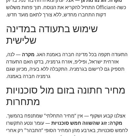
מקרה: זוג מרמת גן
— אצל יונתן ומאיה החיבור נפל בדיוק
כשה-Officiant התחיל להקריא את הנוסח. תוך פחות משלוש
דקות התחברו מחדש, ללא צורך לתאם מועד חדש.
שימוש בתעודה במדינה
שלישית
התעודה תקפה בכל מדינה חברה באמנת האג.
מקרה
— לנה,
אזרחית ישראל, ופיליפ, אזרח גרמניה, בדקו האם התעודה
תספיק גם לרישום בגרמניה. התקבלה ללא בעיה, מכיוון שגם
גרמניה חברה באמנה.
מחיר חתונה בזום מול סוכנויות
מתחרות
אצלנו קבוע ושקוף — אין “מחיר התחלתי” שמתנפח בהמשך.
מקרה: זוג שהשווה חמש סוכנויות
— עומר ונטע התקשרו
לחמש סוכנויות; בארבע מהן המחיר הסופי “התבהר” רק אחרי