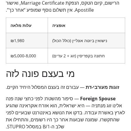
הרישום, קיום הטקס, הנפקת Marriage Certificate, ואישור
Apostille. אין תשלום נוסף שמופיע “אחר כך”.
אופציה
עלות מלאה
נישואין ביוטה אונליין (כולל הכול)
₪1,980
חתונה בקפריסין (זוג + 2 עדים)
₪5,000-8,000
מי בעצם פונה לזה
זוגות מעורבי-דת
— עבורם זה בעצם המסלול היחיד הקיים.
Foreign Spouse
— סיפור מהשטח: לפני כחצי שנה פנה
אלינו זוג מנתניה — היא ישראלית, הוא אזרח אוקראינה שהגיע
לארץ באשרת עבודה. בדקו את הנושא באינטרנט שבועיים לפני
שהתקשרו. שמונה שבועות אחר כך היו רשומים, והתחילו את
שלב ה-B/1 במסלול STUPRO.