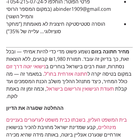
פרטי הפוטר: הוחלפו ל-054-215-07-24 ו-
abinder1909@gmail.com (במקום המספר הרוסי
והמייל השגוי)
הוסרה סטטיסטיקה חיצונית לא מאומתת (“מחקר
סוציולוגי… עלייה של 35%”)
מחיר חתונה בזום
נשמע פשוט מדי כדי להיות אמיתי — ובכל
זאת, כך בדיוק זה עובד. תמורת ₪1,980 קבועים, ללא הוצאות
נסתרות, זוגות רבים בישראל בוחרים ב
נישואי יוטה דרך זום
במקום בטיסה יקרה ל
חתונה אזרחית בחו”ל
. במאמר זה — מה
כולל המחיר, כיצד מתנהל ההליך משלב הכנת המסמכים ועד
קבלת
תעודת הנישואין והרישום בישראל
, וכמה זמן זה באמת
לוקח.
ההחלטה שסגרה את הדיון
בית המשפט העליון, בשבתו כבית משפט לערעורים בעניינים
מינהליים
, קבע שמדינת ישראל מחויבת להכיר בנישואין
אזרחיים שנערכו אונליין ביוטה, באותה מידה שהיא מכירה