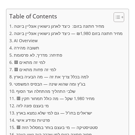
Table of Contents
מחיר חתונה בזום: כיצד לארגן נישואין אונליין ביוטה
מחיר חתונה בזום ₪1,980 — כיצד לארגן נישואין אונליין ביוטה
AI Overview
תשובה מהירה
פתיחה: מדריך, לא פרסומת
🟦 למי זה מתאים
🟥 למי זה פחות מתאים
למה בכלל צריך את זה — מה הבעיה בארץ
בג”ץ ומה שהוא שינה — הבסיס המשפטי
שלבי התהליך מהתחלה ועד הסוף
🟥 מחיר 1,980 שקל — מה כולל תמחור תקין
מי בעצם פונה לזה
ישראלים בחו”ל — גם למי שלא נמצא בארץ
פרטיות ומידע אישי
🟦 סטטיסטיקה — מי בעצם בוחר במסלול הזה
מחיר חתונה בזום למי שכבר היה נשוי בעבר