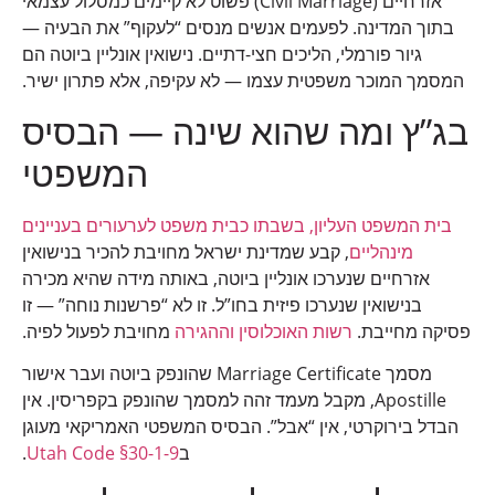
אזרחיים (Civil Marriage) פשוט לא קיימים כמסלול עצמאי
בתוך המדינה. לפעמים אנשים מנסים “לעקוף” את הבעיה —
גיור פורמלי, הליכים חצי-דתיים. נישואין אונליין ביוטה הם
המסמך המוכר משפטית עצמו — לא עקיפה, אלא פתרון ישיר.
בג”ץ ומה שהוא שינה — הבסיס
המשפטי
בית המשפט העליון, בשבתו כבית משפט לערעורים בעניינים
מינהליים
, קבע שמדינת ישראל מחויבת להכיר בנישואין
אזרחיים שנערכו אונליין ביוטה, באותה מידה שהיא מכירה
בנישואין שנערכו פיזית בחו”ל. זו לא “פרשנות נוחה” — זו
פסיקה מחייבת.
רשות האוכלוסין וההגירה
מחויבת לפעול לפיה.
מסמך Marriage Certificate שהונפק ביוטה ועבר אישור
Apostille, מקבל מעמד זהה למסמך שהונפק בקפריסין. אין
הבדל בירוקרטי, אין “אבל”. הבסיס המשפטי האמריקאי מעוגן
ב
Utah Code §30-1-9
.