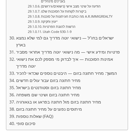
בעניינים מינהליים
הודעה על שינוי מצב אישי (נישואים/גירושים)
ביקורות לקוחות על הסוכנות שלנו
מה כותבת העיתונות על סוכנות A.R.IMMIGREALTY
ייעוץ וחקיקה
הרשות להגנת הפרטיות
Utah Code §30-1-9
ישראלים בחו”ל — נישואי יוטה מדריך גם למי שלא נמצא
בארץ
פרטיות ומידע אישי — מה נישואי יוטה מדריך אחראי מסביר
אמינות הסוכנות — איך לבדוק מי מספק לכם את נישואי
יוטה מדריך
המשך: מחיר חתונה בזום — היבטים נוספים שכדאי להכיר
מחיר חתונה בזום עבור עולים חדשים
מחיר חתונה בזום וסטודנטים בישראל
מחיר חתונה בזום ושינוי שם משפחה
מחיר חתונה בזום מול חתונה בפראג או בגאורגיה
מיתוסים נפוצים על מחיר חתונה בזום
שאלות נוספות (FAQ)
סיכום סופי