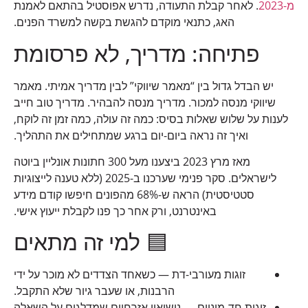
מ-2023
. לאחר קבלת התעודה, נדרש אפוסטיל בהתאם לאמנת
האג, כתנאי מוקדם להגשת בקשה למשרד הפנים.
פתיחה: מדריך, לא פרסומת
יש הבדל גדול בין “מאמר שיווקי” לבין מדריך אמיתי. מאמר
שיווקי מנסה למכור. מדריך מנסה להבהיר. מדריך טוב חייב
לענות על שלוש שאלות בסיס: כמה זה עולה, כמה זמן זה לוקח,
ואיך זה נראה ביום-יום ברגע שמתחילים את התהליך.
מאז מרץ 2023 ביצענו מעל 300 חתונות אונליין ביוטה
לישראלים. סקר פנימי שערכנו ב-2025 (ללא טענה לייצוגיות
סטטיסטית) הראה ש-68% מהפונים חיפשו קודם מידע
באינטרנט, ורק אחר כך פנו לקבלת ייעוץ אישי.
🟦 למי זה מתאים
זוגות מעורבי-דת — כשאחד הצדדים לא מוכר על ידי
הרבנות, או שעבר גיור שלא התקבל.
זוגות חד-מיניים — נישואין אזרחיים שמדלגים על השאלה