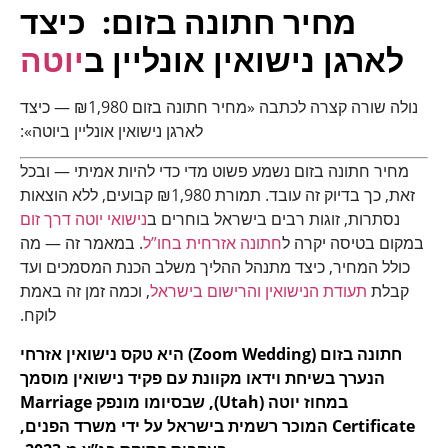
מחיר
חתונה בזום
: כיצד
לארגן נישואין אונליין ב
יוטה
נולה שורה קצרה לכתבה «מחיר חתונה בזום ₪1,980 — כיצד
לארגן נישואין אונליין ביוטה»:
מחיר חתונה בזום נשמע פשוט מדי כדי להיות אמיתי — ובכל
זאת, כך בדיוק זה עובד. תמורת ₪1,980 קבועים, ללא הוצאות
נסתרות, זוגות רבים בישראל בוחרים ב
נישואי יוטה דרך זום
במקום בטיסה יקרה ל
חתונה אזרחית בחו”ל
. במאמר זה — מה
כולל המחיר, כיצד מתנהל ההליך משלב הכנת המסמכים ועד
קבלת
תעודת הנישואין והרישום בישראל
, וכמה זמן זה באמת
לוקח.
חתונה בזום (Zoom Wedding) היא טקס נישואין אזרחי
הנערך בשיחת וידאו מקוונת עם פקיד נישואין מוסמך
במחוז יוטה (Utah), שבסיומו מונפק Marriage
Certificate המוכר רשמית בישראל על ידי משרד הפנים,