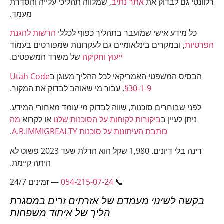
רלוונטי גם לבדוק את
אתר נתיב
, שמלווה תהליכי עלייה והסדרת
מעמד.
כל מידע אישי שמועבר בתהליך כפוף לכללי
הרשות להגנת
הפרטיות
, ובמקרים בינלאומיים גם לעקרונות שמפורטים בעמוד
ייעוץ וחקיקה
של משרד המשפטים.
הבסיס המשפטי האמריקאי לכל ההליך מעוגן ב
Utah Code
§30-1-9
, עבור מי שאוהב לבדוק את המקור.
לפני שבוחרים סוכנות, שווה לבדוק מי עומד מאחורי המידע.
ניתן לעיין ב
ביקורות לקוחות על הסוכנות שלנו
או לקרוא
מה
כותבת העיתונות על סוכנות A.R.IMMIGREALTY
.
דינה בלי דיונים. 1,980 שקל הוא הדלת שעד 2023 פשוט לא
היתה קיימת.
📞
054-215-07-24
— זמינים 24/7
בקשה לשינוי מעמדם של אזרחים זרים במסגרת
הליך של איחוד משפחות