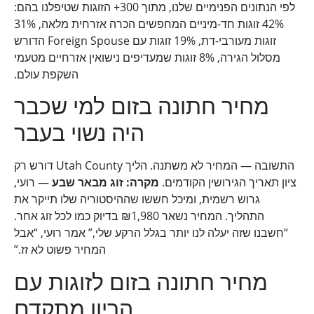
לפי הנתונים הפנימיים שלנו, מתוך 300+ הזוגות שטיפלנו בהם:
42% זוגות חד-מיניים המחפשים הכרה אזרחית מלאה, 31%
זוגות מעורבי-דת, 19% זוגות עם Foreign Spouse הדורש
מסלול הגירה, 8% זוגות שמעדיפים נישואין אזרחיים מטעמי
השקפת עולם.
מחיר חתונה בזום למי שכבר
היה נשוי בעבר
התשובה — המחיר לא משתנה. הליך Utah County דורש רק
ציון תאריך הגירושין הקודמים.
מקרה: זוג מבאר שבע
— רועי,
גרוש רשמית, ומיכל חששו שההיסטוריה שלו תייקר את
התהליך. המחיר נשאר ₪1,980 בדיוק כמו לכל זוג אחר.
“חשבנו שזה יעלה לנו יותר בגלל הרקע שלי,” אמר רועי, “אבל
המחיר פשוט לא זז.”
מחיר חתונה בזום לזוגות עם
הריון מתקדם