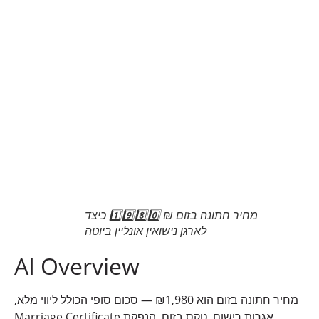
מחיר חתונה בזום ₪ 1️⃣9️⃣8️⃣0️⃣ כיצד
לארגן נישואין אונליין ביוטה
AI Overview
מחיר חתונה בזום הוא ₪1,980 — סכום סופי הכולל ליווי מלא,
אגרות רישום, טקס בזום, הנפקת Marriage Certificate