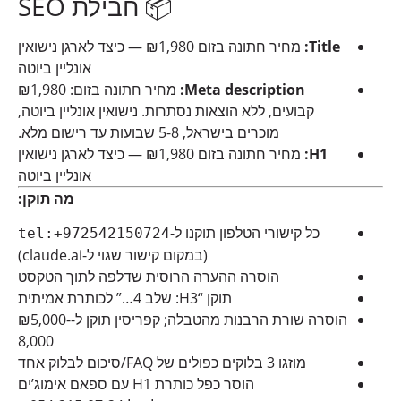
📦 חבילת SEO
Title:
מחיר חתונה בזום ₪1,980 — כיצד לארגן נישואין
אונליין ביוטה
Meta description:
מחיר חתונה בזום: ₪1,980
קבועים, ללא הוצאות נסתרות. נישואין אונליין ביוטה,
מוכרים בישראל, 5-8 שבועות עד רישום מלא.
H1:
מחיר חתונה בזום ₪1,980 — כיצד לארגן נישואין
אונליין ביוטה
מה תוקן:
כל קישורי הטלפון תוקנו ל-
tel:+972542150724
(במקום קישור שגוי ל-claude.ai)
הוסרה ההערה הרוסית שדלפה לתוך הטקסט
תוקן “H3: שלב 4…” לכותרת אמיתית
הוסרה שורת הרבנות מהטבלה; קפריסין תוקן ל-₪5,000-
8,000
מוזגו 3 בלוקים כפולים של FAQ/סיכום לבלוק אחד
הוסר כפל כותרת H1 עם ספאם אימוג’ים