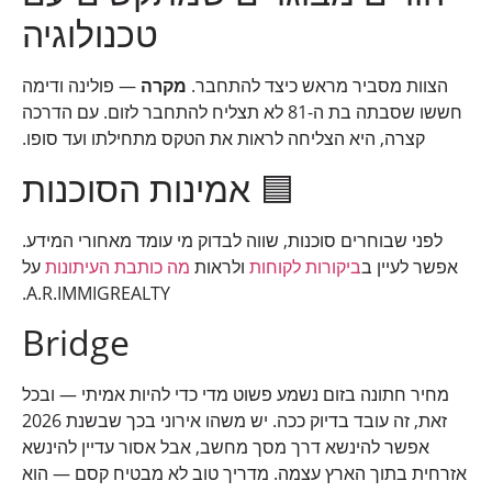
טכנולוגיה
הצוות מסביר מראש כיצד להתחבר.
מקרה
— פולינה ודימה
חששו שסבתה בת ה-81 לא תצליח להתחבר לזום. עם הדרכה
קצרה, היא הצליחה לראות את הטקס מתחילתו ועד סופו.
🟦 אמינות הסוכנות
לפני שבוחרים סוכנות, שווה לבדוק מי עומד מאחורי המידע.
אפשר לעיין ב
ביקורות לקוחות
ולראות
מה כותבת העיתונות
על
A.R.IMMIGREALTY.
Bridge
מחיר חתונה בזום נשמע פשוט מדי כדי להיות אמיתי — ובכל
זאת, זה עובד בדיוק ככה. יש משהו אירוני בכך שבשנת 2026
אפשר להינשא דרך מסך מחשב, אבל אסור עדיין להינשא
אזרחית בתוך הארץ עצמה. מדריך טוב לא מבטיח קסם — הוא