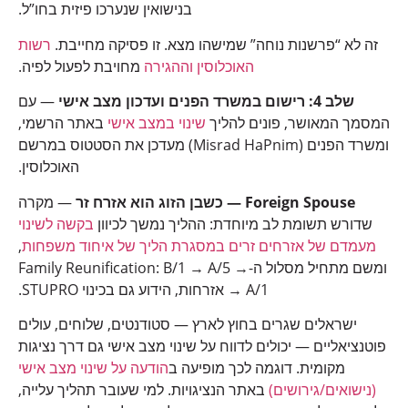
בנישואין שנערכו פיזית בחו”ל.
זה לא “פרשנות נוחה” שמישהו מצא. זו פסיקה מחייבת.
רשות
האוכלוסין וההגירה
מחויבת לפעול לפיה.
שלב 4: רישום במשרד הפנים ועדכון מצב אישי
— עם
המסמך המאושר, פונים להליך
שינוי במצב אישי
באתר הרשמי,
ומשרד הפנים (Misrad HaPnim) מעדכן את הסטטוס במרשם
האוכלוסין.
Foreign Spouse — כשבן הזוג הוא אזרח זר
— מקרה
שדורש תשומת לב מיוחדת: ההליך נמשך לכיוון
בקשה לשינוי
מעמדם של אזרחים זרים במסגרת הליך של איחוד משפחות
,
ומשם מתחיל מסלול ה-Family Reunification: B/1 → A/5 →
A/1 → אזרחות, הידוע גם בכינוי STUPRO.
ישראלים שגרים בחוץ לארץ — סטודנטים, שלוחים, עולים
פוטנציאליים — יכולים לדווח על שינוי מצב אישי גם דרך נציגות
מקומית. דוגמה לכך מופיעה ב
הודעה על שינוי מצב אישי
(נישואים/גירושים)
באתר הנציגויות. למי שעובר תהליך עלייה,