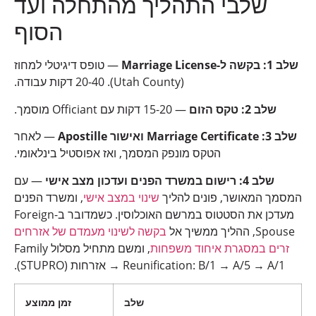
שלבי התהליך מהתחלה ועד
הסוף
שלב 1: בקשה ל-Marriage License
— טופס דיגיטלי למחוז
(Utah County). 20-40 דקות עבודה.
שלב 2: טקס הזום
— 15-20 דקות עם Officiant מוסמך.
שלב 3: Marriage Certificate ואישור Apostille
— לאחר
הטקס מונפק המסמך, ואז אפוסטיל בינלאומי.
שלב 4: רישום במשרד הפנים ועדכון מצב אישי
— עם
המסמך המאושר, פונים להליך
שינוי במצב אישי
, ומשרד הפנים
מעדכן את הסטטוס במרשם האוכלוסין. כשמדובר ב-Foreign
Spouse, ההליך ממשיך אל
בקשה לשינוי מעמדם של אזרחים
זרים במסגרת איחוד משפחות
, ומשם מתחיל מסלול Family
Reunification: B/1 → A/5 → A/1 → אזרחות (STUPRO).
שלב
זמן ממוצע