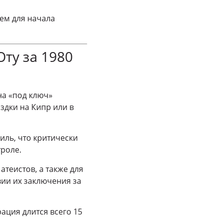
ем для начала
ту за 1980
а «под ключ»
здки на Кипр или в
ль, что критически
троле.
теистов, а также для
вии их заключения за
ация длится всего 15