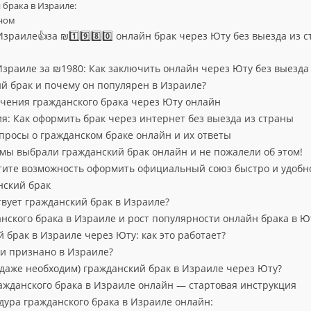
 брака в Израиле:
вном
зраиле👍за ₪1️⃣9️⃣8️⃣0️⃣ онлайн брак через Юту без выезда из 
Израиле за ₪1980: Как заключить онлайн через Юту без выезда
ий брак и почему он популярен в Израиле?
чения гражданского брака через Юту онлайн
я: Как оформить брак через интернет без выезда из страны
просы о гражданском браке онлайн и их ответы
мы выбрали гражданский брак онлайн и не пожалели об этом!
тите возможность оформить официальный союз быстро и удобн
нский брак
твует гражданский брак в Израиле?
анского брака в Израиле и рост популярности онлайн брака в Ю
 брак в Израиле через Юту: как это работает?
 и признано в Израиле?
и даже необходим) гражданский брак в Израиле через Юту?
ражданского брака в Израиле онлайн — стартовая инструкция
дура гражданского брака в Израиле онлайн: