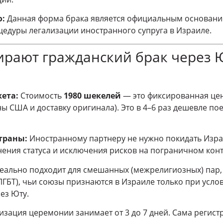
о:
Данная форма брака является официальным основани
цедуры легализации иностранного супруга в Израиле.
рают гражданский брак через Ю
ета:
Стоимость
1980 шекелей
— это фиксированная цен
 США и доставку оригинала). Это в 4–6 раз дешевле пое
страны:
Иностранному партнеру не нужно покидать Израи
нения статуса и исключения рисков на пограничном кон
ально подходит для смешанных (межрелигиозных) пар, а
ГБТ), чьи союзы признаются в Израиле только при усло
ез Юту.
зация церемонии занимает от 3 до 7 дней. Сама регистр