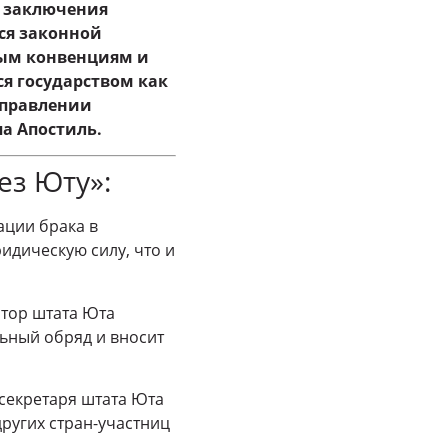
ь заключения
тся законной
ным конвенциям и
ся государством как
Управлении
а Апостиль.
ез Юту»:
ации брака в
идическую силу, что и
тор штата Юта
льный обряд и вносит
секретаря штата Юта
других стран-участниц