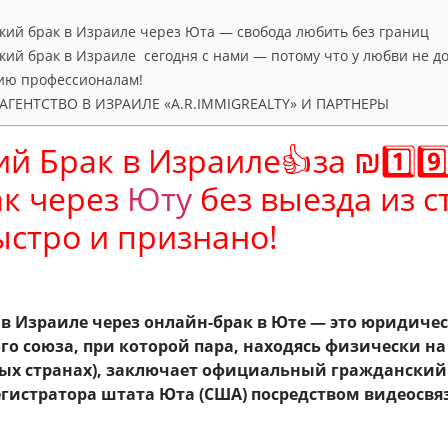
кий брак в Израиле через Юта — свобода любить без границ
кий брак в Израиле сегодня с нами — потому что у любви не д
ию профессионалам!
ГЕНТСТВО В ИЗРАИЛЕ «A.R.IMMIGREALTY» И ПАРТНЕРЫ
 Брак в Израиле👍за ₪1️⃣9️⃣8
ак через
Юту
без выезда из 
ыстро и признано!
 Израиле через онлайн-брак в Юте — это юридиче
го союза, при которой пара, находясь физически н
ных странах), заключает официальный гражданский
гистратора штата Юта (США) посредством видеосвя