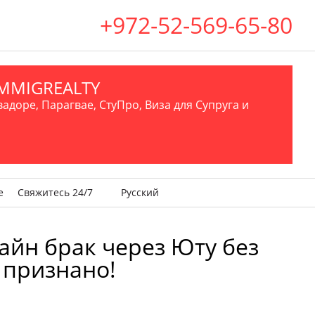
+972-52-569-65-80
.IMMIGREALTY
вадоре, Парагвае, СтуПро, Виза для Супруга и
е
Свяжитесь 24/7
Русский
лайн брак через Юту без
 признано!