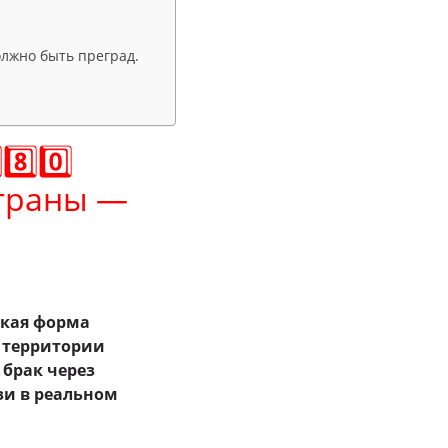
олжно быть преград.
️⃣0️⃣
страны —
ская форма
а территории
 брак через
зи в реальном