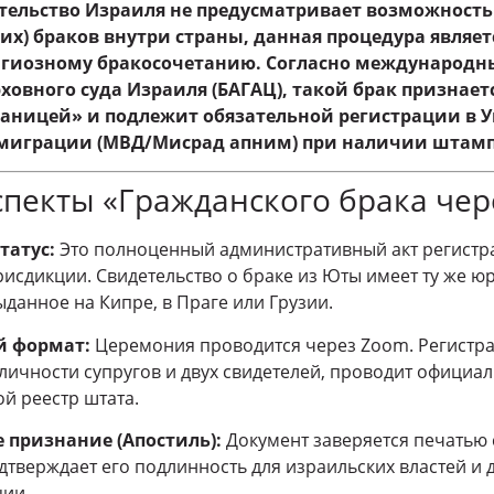
тельство Израиля не предусматривает возможност
их) браков внутри страны, данная процедура являе
игиозному бракосочетанию. Согласно международ
овного суда Израиля (БАГАЦ), такой брак признает
аницей» и подлежит обязательной регистрации в 
 миграции (МВД/Мисрад апним) при наличии штамп
пекты «Гражданского брака чер
татус:
Это полноценный административный акт регистр
исдикции. Свидетельство о браке из Юты имеет ту же юр
ыданное на Кипре, в Праге или Грузии.
 формат:
Церемония проводится через Zoom. Регистра
личности супругов и двух свидетелей, проводит официа
й реестр штата.
признание (Апостиль):
Документ заверяется печатью 
 подтверждает его подлинность для израильских властей и 
ции.