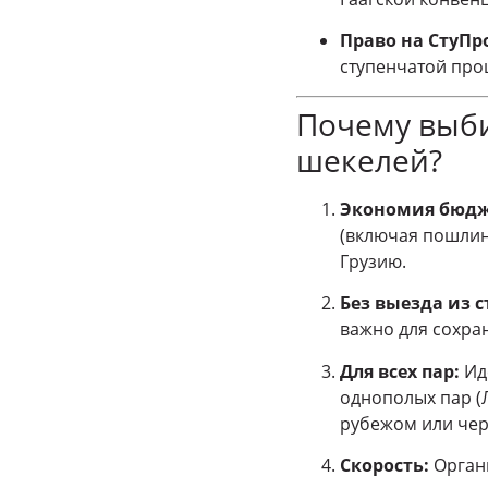
Право на СтуПр
ступенчатой про
Почему выби
шекелей?
Экономия бюдж
(включая пошлины
Грузию.
Без выезда из 
важно для сохра
Для всех пар:
Иде
однополых пар (Л
рубежом или чер
Скорость:
Органи