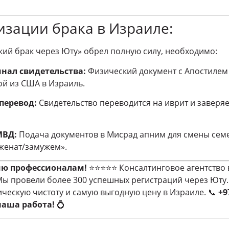
изации брака в Израиле:
ий брак через Юту» обрел полную силу, необходимо:
нал свидетельства:
Физический документ с Апостилем
ой из США в Израиль.
перевод:
Свидетельство переводится на иврит и заверя
МВД:
Подача документов в Мисрад апним для смены семе
«женат/замужем».
ию профессионалам!
⭐⭐⭐⭐⭐ Консалтинговое агентство 
ы провели более 300 успешных регистраций через Юту.
ическую чистоту и самую выгодную цену в Израиле. 📞
+9
наша работа!
💍