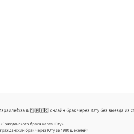
зраиле👍за ₪1️⃣9️⃣8️⃣0️⃣ онлайн брак через Юту без выезда из 
«Гражданского брака через Юту»:
ражданский брак через Юту за 1980 шекелей?