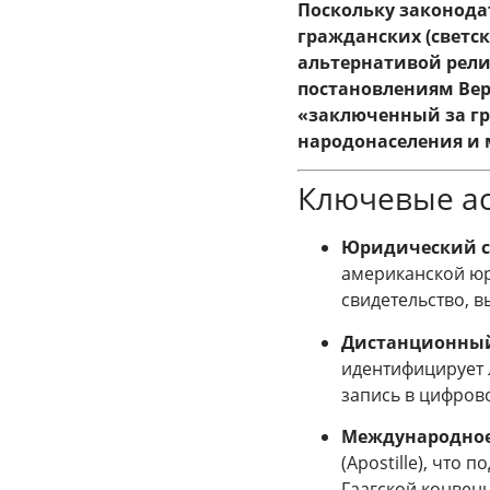
Поскольку законода
гражданских (светск
альтернативой рел
постановлениям Верх
«заключенный за гр
народонаселения и
Ключевые ас
Юридический с
американской юр
свидетельство, в
Дистанционный
идентифицирует 
запись в цифрово
Международное 
(Apostille), что
Гаагской конвен