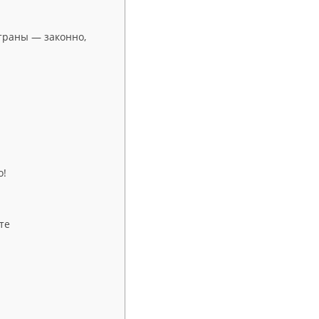
страны — законно,
о!
те