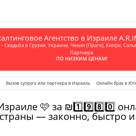
алтинговое Агентство в Израиле A.R
- Свадьба в Грузии, Украине, Чехии (Праге), Кипре, Саль
Партнера
ПО НИЗКИМ ЦЕНАМ!
Вызов супруга или партнера в Израиль
Онлайн брак в Ют
аиле 🩷 за ₪1️⃣9️⃣8️⃣0️⃣ он
 страны — законно, быстро и