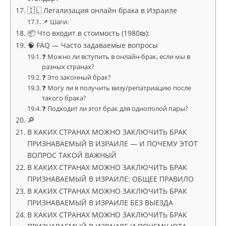
🇮🇱 Легализация онлайн брака в Израиле
📌 Шаги:
📦 Что входит в стоимость (1980₪):
🧠 FAQ — Часто задаваемые вопросы
❓ Можно ли вступить в онлайн-брак, если мы в
разных странах?
❓ Это законный брак?
❓ Могу ли я получить визу/репатриацию после
такого брака?
❓ Подходит ли этот брак для однополой пары?
🔎
В КАКИХ СТРАНАХ МОЖНО ЗАКЛЮЧИТЬ БРАК
ПРИЗНАВАЕМЫЙ В ИЗРАИЛЕ — И ПОЧЕМУ ЭТОТ
ВОПРОС ТАКОЙ ВАЖНЫЙ
В КАКИХ СТРАНАХ МОЖНО ЗАКЛЮЧИТЬ БРАК
ПРИЗНАВАЕМЫЙ В ИЗРАИЛЕ: ОБЩЕЕ ПРАВИЛО
В КАКИХ СТРАНАХ МОЖНО ЗАКЛЮЧИТЬ БРАК
ПРИЗНАВАЕМЫЙ В ИЗРАИЛЕ БЕЗ ВЫЕЗДА
В КАКИХ СТРАНАХ МОЖНО ЗАКЛЮЧИТЬ БРАК