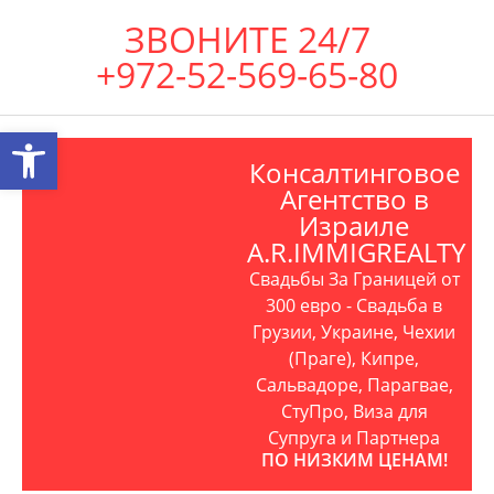
ЗВОНИТЕ 24/7
+972-52-569-65-80
Открыть панель инструментов
Консалтинговое
Агентство в
Израиле
A.R.IMMIGREALTY
Свадьбы За Границей от
300 евро - Свадьба в
Грузии, Украине, Чехии
(Праге), Кипре,
Сальвадоре, Парагвае,
СтуПро, Виза для
Супруга и Партнера
ПО НИЗКИМ ЦЕНАМ!