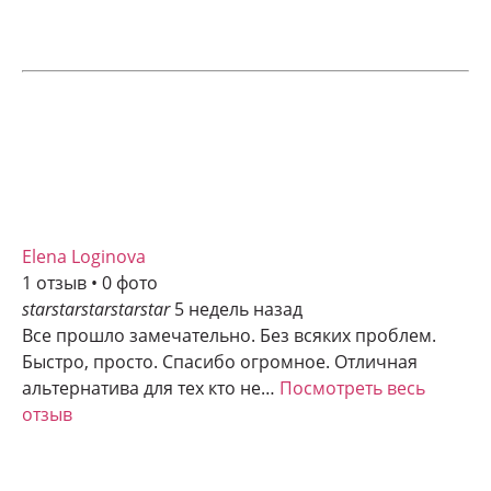
Elena Loginova
1 отзыв • 0 фото
star
star
star
star
star
5 недель назад
Все прошло замечательно. Без всяких проблем.
Быстро, просто. Спасибо огромное. Отличная
альтернатива для тех кто не…
Посмотреть весь
отзыв