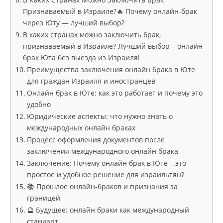
Признаваемый в Израиле?🔥 Почему онлайн-брак
через Юту — лучший выбор?
В каких странах можно заключить брак,
признаваемый в Израиле? Лучший выбор – онлайн
брак Юта без выезда из Израиля!
Преимущества заключения онлайн брака в Юте
для граждан Израиля и иностранцев
Онлайн брак в Юте: как это работает и почему это
удобно
Юридические аспекты: что нужно знать о
международных онлайн браках
Процесс оформления документов после
заключения международного онлайн брака
Заключение: Почему онлайн брак в Юте – это
простое и удобное решение для израильтян?
📚 Прошлое онлайн-браков и признания за
границей
🔮 Будущее: онлайн браки как международный
стандарт