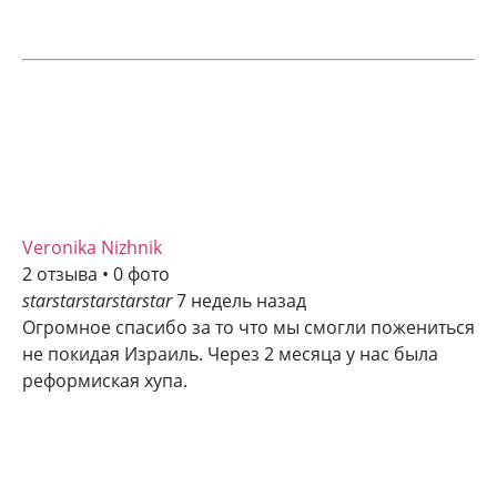
Veronika Nizhnik
2 отзыва • 0 фото
star
star
star
star
star
7 недель назад
Огромное спасибо за то что мы смогли пожениться
не покидая Израиль. Через 2 месяца у нас была
реформиская хупа.