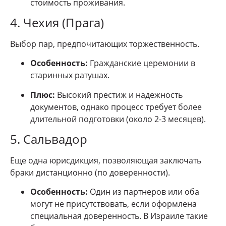
стоимость проживания.
4. Чехия (Прага)
Выбор пар, предпочитающих торжественность.
Особенность:
Гражданские церемонии в
старинных ратушах.
Плюс:
Высокий престиж и надежность
документов, однако процесс требует более
длительной подготовки (около 2-3 месяцев).
5. Сальвадор
Еще одна юрисдикция, позволяющая заключать
браки дистанционно (по доверенности).
Особенность:
Один из партнеров или оба
могут не присутствовать, если оформлена
специальная доверенность. В Израиле такие