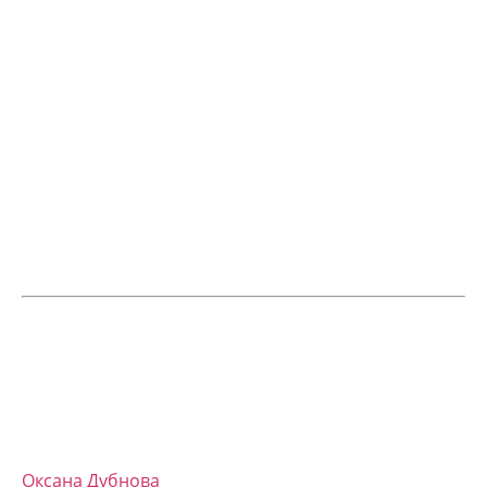
Оксана Дубнова