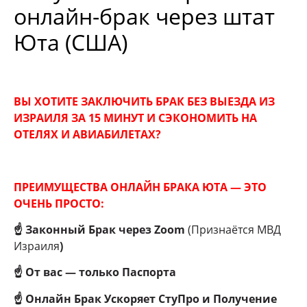
онлайн-брак через штат
Юта
(США)
ВЫ ХОТИТЕ ЗАКЛЮЧИТЬ БРАК БЕЗ ВЫЕЗДА ИЗ
ИЗРАИЛЯ ЗА 15 МИНУТ И СЭКОНОМИТЬ НА
ОТЕЛЯХ И АВИАБИЛЕТАХ?
ПРЕИМУЩЕСТВА ОНЛАЙН БРАКА ЮТА — ЭТО
ОЧЕНЬ ПРОСТО:
☝
Законный Брак через Zoom
(Признаётся МВД
Израиля
)
☝ От вас — только Паспорта
☝ Онлайн Брак Ускоряет СтуПро и Получение