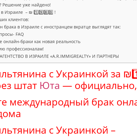
 Решение уже найдено!
 Израиле – ₪ 1️⃣9️⃣8️⃣0️⃣ !
ших клиентов:
 брака в Израиле с иностранцем вкратце выглядят так:
просы- FAQ
е онлайн-браки как новая реальность
ию профессионалам!
ГЕНТСТВО В ИЗРАИЛЕ «A.R.IMMIGREALTY» И ПАРТНЕРЫ
ьтянина с Украинкой за ₪1️⃣9
рез штат
Юта
— официально,
е международный брак онла
дома
льтянина с Украинкой –