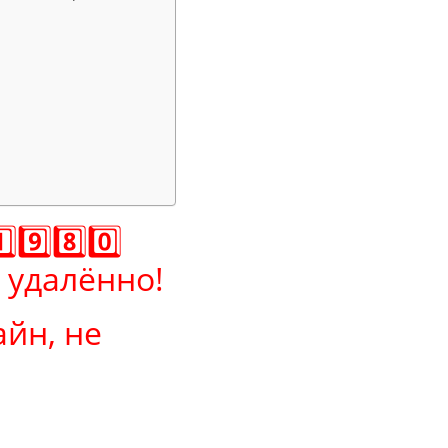
️⃣8️⃣0️⃣
 удалённо!
йн, не