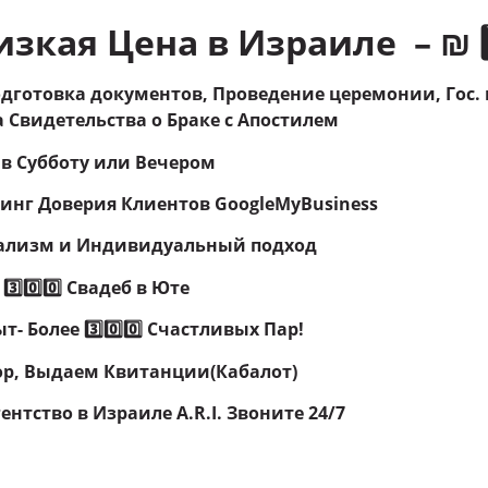
зкая Цена в Израиле – ₪ 1️⃣9
дготовка документов, Проведение церемонии, Гос.
 Свидетельства о Браке с Апостилем
 в Субботу или Вечером
нг Доверия Клиентов GoogleMyBusiness
ализм и Индивидуальный подход
3️⃣0️⃣0️⃣ Свадеб в Юте
ыт- Более
3️⃣0️⃣0️⃣
Счастливых Пар!
р, Выдаем Квитанции(Кабалот)
ентство в Израиле A.R.I.
Звоните 24/7