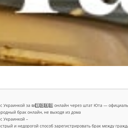
 Украинкой за ₪1️⃣9️⃣8️⃣0️⃣ онлайн через штат Юта — официаль
одный брак онлайн, не выходя из дома
с Украинкой –
стрый и недорогой способ зарегистрировать брак между граж