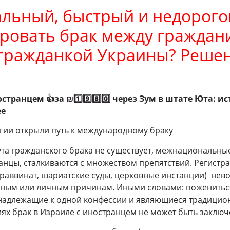
льный, быстрый и недорого
ировать брак между гражда
 гражданкой Украины? Реше
ностранцем
👍
за ₪1️
9️
8️
0️
через Зум в штате Юта: ис
ее
огии открыли путь к международному браку
тута гражданского брака не существует, межнациональны
анцы, сталкиваются с множеством препятствий. Регистр
раввинат, шариатские суды, церковные инстанции) нев
рным или личным причинам. Иными словами: пожениться
инадлежащие к одной конфессии и являющиеся традицио
виях брак в Израиле с иностранцем не может быть заключ