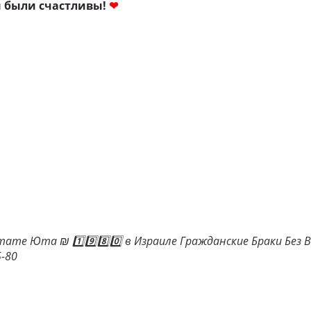
ы были счастливы!
❤
ате Юта ₪ 1️⃣9️⃣8️⃣0️⃣ в Израиле Гражданские Браки Без 
-80