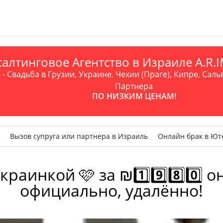
алтинговое Агентство в Израиле A.R
- Свадьба в Грузии, Украине, Чехии (Праге), Кипре, Саль
Партнера
ПО НИЗКИМ ЦЕНАМ!
Вызов супруга или партнера в Израиль
Онлайн брак в Ют
раинкой 🩷 за ₪1️⃣9️⃣8️⃣0️⃣
официально, удалённо!