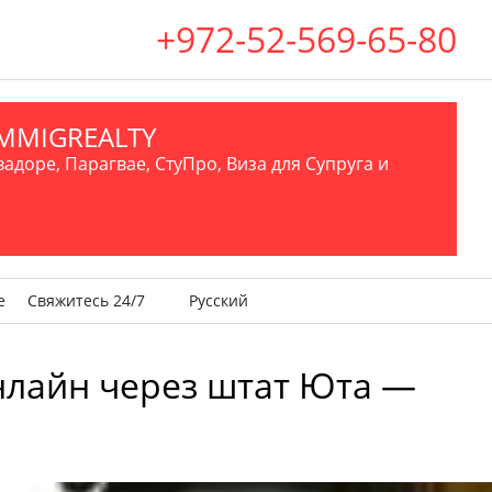
+972-52-569-65-80
.IMMIGREALTY
вадоре, Парагвае, СтуПро, Виза для Супруга и
е
Свяжитесь 24/7
Русский
 онлайн через штат Юта —