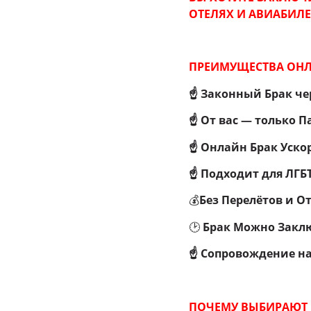
ОТЕЛЯХ И АВИАБИЛЕ
ПРЕИМУЩЕСТВА ОНЛ
☝
Законный Брак че
☝ От вас — только П
☝ Онлайн Брак Уско
☝ Подходит для ЛГБ
💰
Без Перелётов и О
🕑
Брак Можно Заклю
☝ Сопровождение н
ПОЧЕМУ ВЫБИРАЮТ 