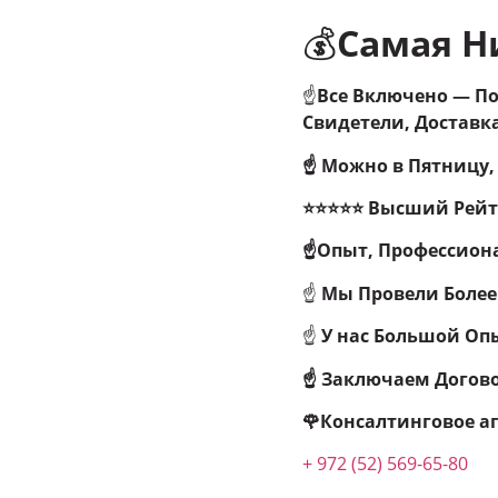
💰
Самая Ни
☝
Все Включено — По
Свидетели, Доставка
☝ Можно в Пятницу,
⭐⭐⭐⭐⭐ Высший Рейти
☝Опыт, Профессион
☝
Мы Провели
Более 
☝
У нас Большой Оп
☝ Заключаем Догово
🌹Консалтинговое аг
+ 972 (52) 569-65-80