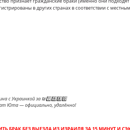
рство признает гражданские браки (именно они подход
гистрированы в других странах в соответствии с местны
а с Украинкой за ₪1️⃣9️⃣8️⃣0️⃣
ат Юта — официально, удалённо!
ТЬ БРАК БЕЗ ВЫЕЗДА ИЗ ИЗРАИЛЯ ЗА 15 МИНУТ И С