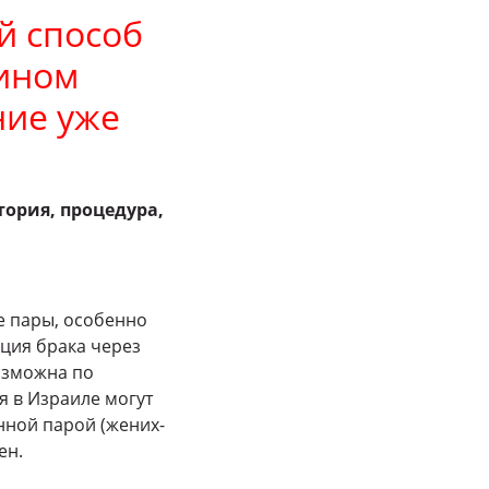
й способ
нином
ние уже
тория, процедура,
е пары, особенно
ация брака через
озможна по
 в Израиле могут
нной парой (жених-
ен.