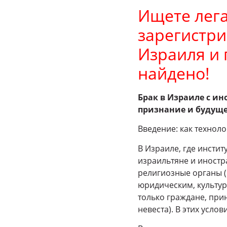
Ищете лега
зарегистр
Израиля и
найдено!
Брак в Израиле с и
признание и будущ
Введение: как технол
В Израиле, где инсти
израильтяне и иностр
религиозные органы (
юридическим, культу
только граждане, пр
невеста). В этих усло