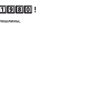
️⃣8️⃣0️⃣ !
 пошлины,