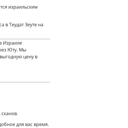
ется израильским
а в Теудат Зеуте на
в Израиле
рез Юту. Мы
 выгодную цену в
 сканов.
добное для вас время.