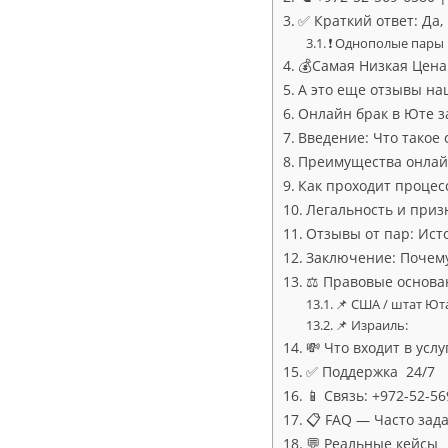
✅ Краткий ответ: Да
❗ Однополые пары 
💰Самая Низкая Цена в
А это еще отзывы на
Онлайн брак в Юте за
Введение: Что такое
Преимущества онлай
Как проходит процес
Легальность и приз
Отзывы от пар: Исто
Заключение: Почему
⚖️ Правовые основа
📌 США / штат Ют
📌 Израиль:
💸 Что входит в услу
✅ Поддержка 24/7
📱 Связь: +972-52-5
📋 FAQ — Часто зад
💬 Реальные кейсы