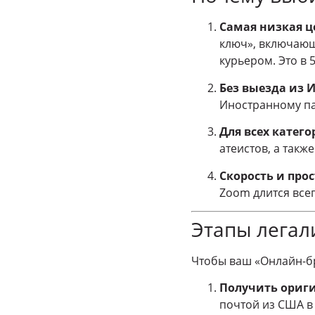
Самая низкая ц
ключ», включающ
курьером. Это в 
Без выезда из 
Иностранному пар
Для всех катег
атеистов, а такж
Скорость и прос
Zoom длится всег
Этапы легал
Чтобы ваш «Онлайн-б
Получить ориги
почтой из США в 