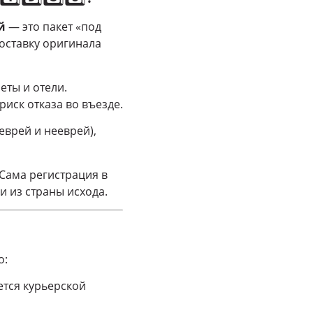
й
— это пакет «под
оставку оригинала
еты и отели.
риск отказа во въезде.
врей и нееврей),
Сама регистрация в
и из страны исхода.
о:
тся курьерской