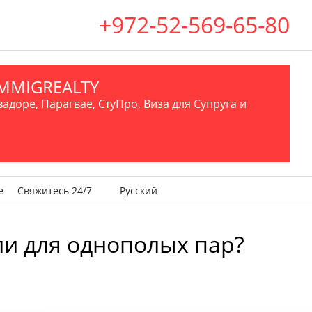
+972-52-569-65-80
.IMMIGREALTY
вадоре, Парагвае, СтуПро, Виза для Супруга и
е
Свяжитесь 24/7
Русский
 ли для однополых пар?