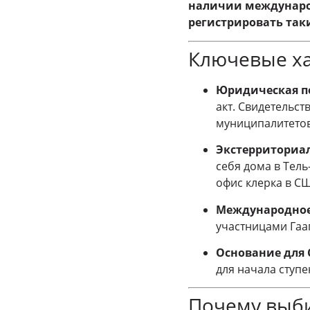
наличии междунаро
регистрировать таки
Ключевые ха
Юридическая п
акт. Свидетельст
муниципалитетов
Экстерриториал
себя дома в Тель
офис клерка в С
Международное
участницами Гаа
Основание для 
для начала ступ
Почему выбир