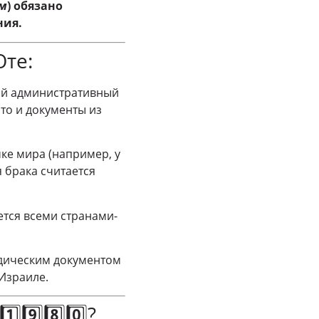
им
) обязано
ния.
те:
ый административный
что и документы из
ке мира (например, у
 брака считается
тся всеми странами-
дическим документом
Израиле.
9️⃣8️⃣0️⃣?