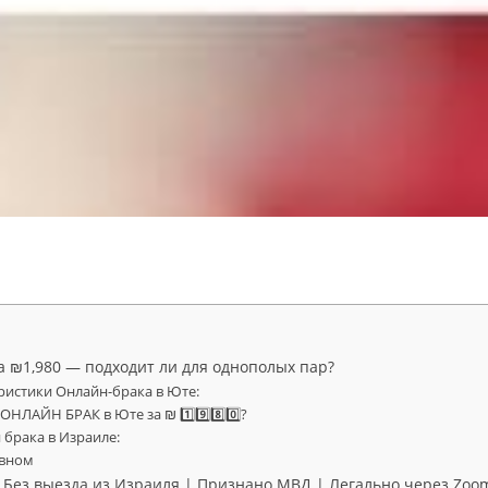
а ₪1,980 — подходит ли для однополых пар?
ристики Онлайн-брака в Юте:
НЛАЙН БРАК в Юте за ₪ 1️⃣9️⃣8️⃣0️⃣?
 брака в Израиле:
авном
 | Без выезда из Израиля | Признано МВД | Легально через Zoo