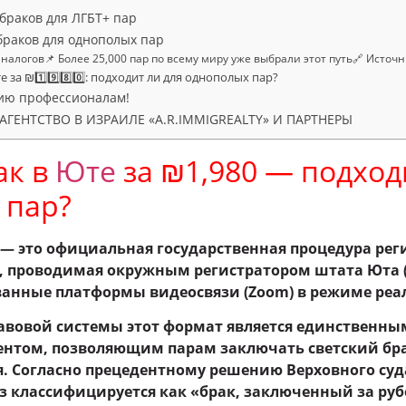
н-браков для ЛГБТ+ пар
браков для однополых пар
налогов📌 Более 25,000 пар по всему миру уже выбрали этот путь🔗 Источн
 за ₪1️⃣9️⃣8️⃣0️⃣: подходит ли для однополых пар?
ию профессионалам!
ГЕНТСТВО В ИЗРАИЛЕ «A.R.IMMIGREALTY» И ПАРТНЕРЫ
ак в
Юте
за ₪1,980 — подход
 пар?
— это официальная государственная процедура ре
, проводимая окружным регистратором штата Юта 
анные платформы видеосвязи (Zoom) в режиме реа
авовой системы этот формат является единственн
том, позволяющим парам заключать светский бра
. Согласно прецедентному решению Верховного суда
юз классифицируется как «брак, заключенный за ру