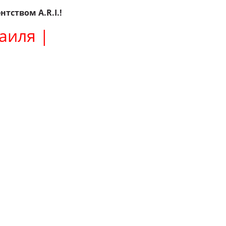
тством A.R.I.!
аиля |