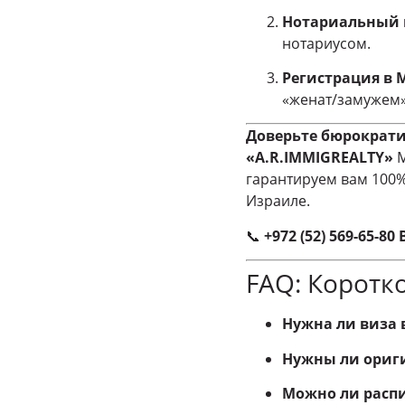
Нотариальный 
нотариусом.
Регистрация в 
«женат/замужем»
Доверьте бюрократ
«A.R.IMMIGREALTY»
М
гарантируем вам 100%
Израиле.
📞
+972 (52) 569-65-80
FAQ: Коротк
Нужна ли виза 
Нужны ли ориг
Можно ли распи