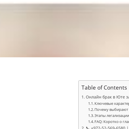
Table of Contents
Онлайн брак в Юте з
Ключевые характе
Почему выбирают О
Этапы легализации
FAQ: Коротко о гл
📞 +972-52-569-6580