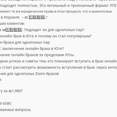
, подходит полностью. Это легальный и признанный формат ЛГБ
имеют те же юридические права в этом процессе, что и разнополые.
 Израиле – ₪ 1️⃣9️⃣8️⃣0️⃣ !
ших клиентов:
 ₪1️⃣9️⃣8️⃣0️⃣: Подходит ли для однополых пар?
 онлайн брак в Юте и почему он стал популярным?
н брака для однополых пар
с заключения онлайн брака в Юте?
нание онлайн браков за пределами Юты
рии успеха и советы тем, кто планирует вступить в брак онлай
 стоит рассмотреть возможность вступления в брак через инте
ния для однополых Zoom-браков
а:
гу за ₪1,980?
69-6580
аваемые вопросы