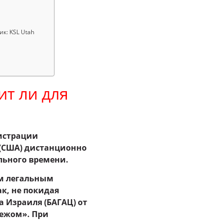
ик: KSL Utah
ит ли для
гистрации
(США) дистанционно
льного времени.
ым легальным
к, не покидая
 Израиля (БАГАЦ) от
бежом». При