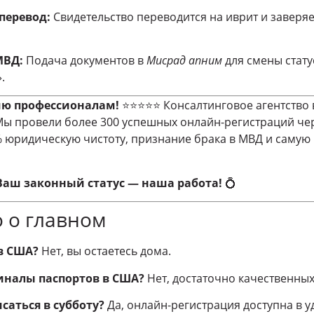
перевод:
Свидетельство переводится на иврит и заверя
МВД:
Подача документов в
Мисрад апним
для смены статус
.
ию профессионалам!
⭐⭐⭐⭐⭐ Консалтинговое агентство 
ы провели более 300 успешных онлайн-регистраций че
 юридическую чистоту, признание брака в МВД и самую
Ваш законный статус — наша работа!
💍
о о главном
в США?
Нет, вы остаетесь дома.
иналы паспортов в США?
Нет, достаточно качественных
саться в субботу?
Да, онлайн-регистрация доступна в у