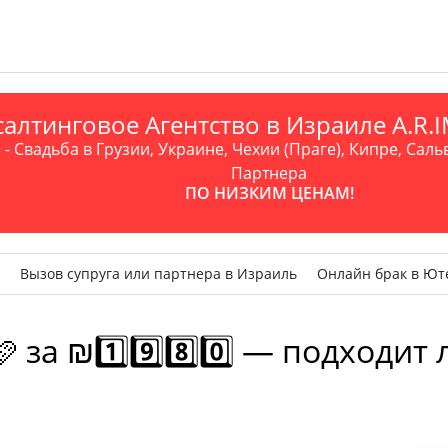
алтинговое Агентство в Израиле A.R
- Свадьба в Грузии, Украине, Чехии (Праге), Кипре, Саль
Партнера
ПО НИЗКИМ ЦЕНАМ!
Вызов супруга или партнера в Израиль
Онлайн брак в Ют
за ₪1️⃣9️⃣8️⃣0️⃣ — подходит