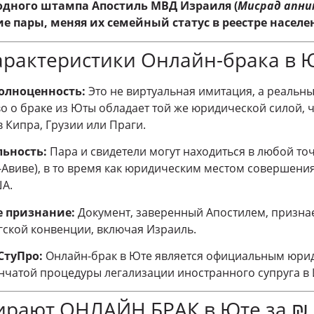
дного штампа Апостиль МВД Израиля (
Мисрад апн
е пары, меняя их семейный статус в реестре населе
рактеристики Онлайн-брака в Ю
олноценность:
Это не виртуальная имитация, а реальн
во о браке из Юты обладает той же юридической силой, 
 Кипра, Грузии или Праги.
ьность:
Пара и свидетели могут находиться в любой точ
-Авиве), в то время как юридическим местом совершения
ША.
 признание:
Документ, заверенный Апостилем, признае
гской конвенции, включая Израиль.
СтуПро:
Онлайн-брак в Юте является официальным юри
енчатой процедуры легализации иностранного супруга в 
ают ОНЛАЙН БРАК в Юте за ₪ 1️⃣