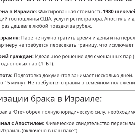
ена в Израиле:
Фиксированная стоимость
1980 шекеле
ий госпошлины США, услуги регистратора, Апостиль и д
5 раз дешевле любой поездки за рубеж.
Израиля:
Паре не нужно тратить время и деньги на перел
тнеру не требуется пересекать границу, что исключает 
орий граждан:
Идеальное решение для смешанных пар (е
е однополых пар (ЛГБТ).
тота:
Подготовка документов занимает несколько дней. 
о 15 минут. Не требуются справки о семейном положени
изации брака в Израиле:
рак в Юте» обрел полную юридическую силу, необходим
нал с Апостилем:
Физическое свидетельство пересылае
Израиль (включено в наш пакет).