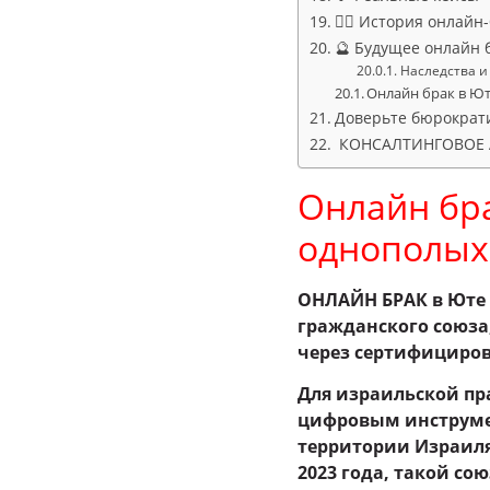
🏳️‍🌈 История онлай
🔮 Будущее онлайн 
Наследства и 
Онлайн брак в Юте
Доверьте бюрократ
КОНСАЛТИНГОВОЕ А
Онлайн бр
однополых
ОНЛАЙН БРАК в Юте 
гражданского союза
через сертифициров
Для израильской пр
цифровым инструмен
территории Израиля
2023 года, такой со