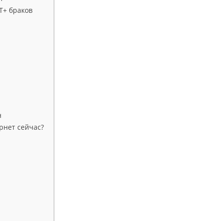
Т+ браков
н
рнет сейчас?