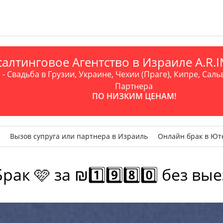
алтинговое Агентство в Израиле A.R
- Свадьба в Грузии, Украине, Чехии (Праге), Кипре, Саль
Партнера
ПО НИЗКИМ ЦЕНАМ!
Вызов супруга или партнера в Израиль
Онлайн брак в Ют
 🩷 за ₪1️⃣9️⃣8️⃣0️⃣ без вы