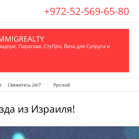
+972-52-569-65-80
.IMMIGREALTY
вадоре, Парагвае, СтуПро, Виза для Супруга и
е
Свяжитесь 24/7
Русский
езда из Израиля!