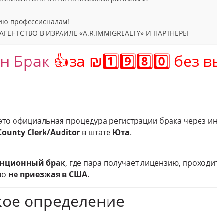
ию профессионалам!
ГЕНТСТВО В ИЗРАИЛЕ «A.R.IMMIGREALTY» И ПАРТНЕРЫ
н Брак
👍за ₪1️⃣9️⃣8️⃣0️⃣ без 
то официальная процедура регистрации брака через ин
County Clerk/Auditor
в штате
Юта
.
анционный брак
, где пара получает лицензию, проход
во
не приезжая в США
.
ое определение