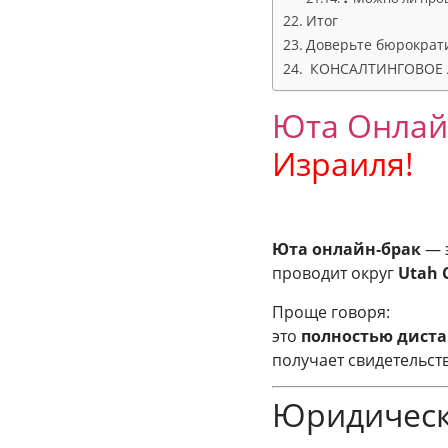
Итог
Доверьте бюрократ
КОНСАЛТИНГОВОЕ А
Юта
Онлай
Израиля!
Юта онлайн‑брак
— э
проводит округ
Utah 
Проще говоря:
это
полностью дист
получает свидетельст
Юридическ