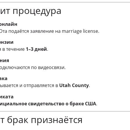
дит процедура
 онлайн
Юта подаётся заявление на marriage license.
ензии
 в течение
1–3 дней
.
ния
 подключаются по видеосвязи.
ака
ывается и отправляется в
Utah County
.
иката
ициальное свидетельство о браке США
.
т брак признаётся