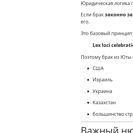
Юридическая логика п
Если брак
законно за
его.
Это базовый принцип
Lex loci celebrat
Поэтому брак из Юты 
США
Израиль
Украина
Казахстан
большинство ст
Важный н