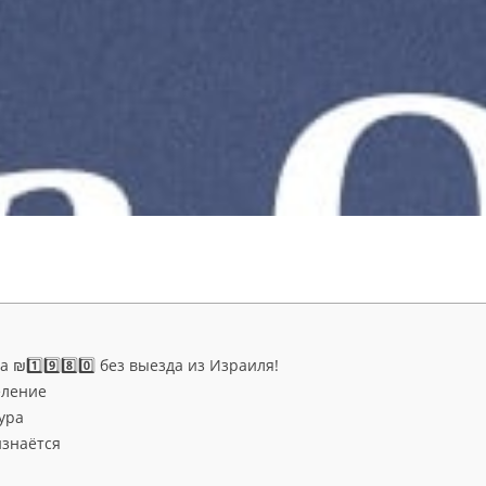
₪1️⃣9️⃣8️⃣0️⃣ без выезда из Израиля!
еление
ура
изнаётся