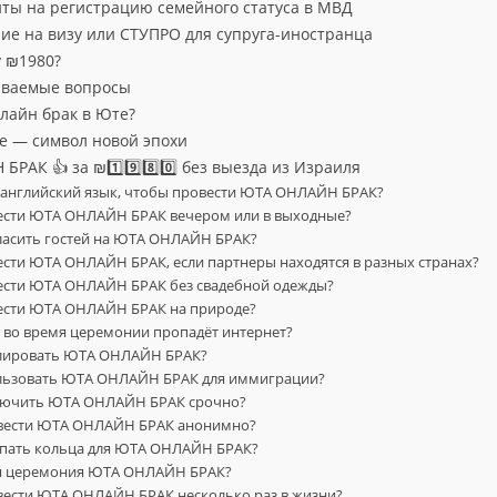
енты на регистрацию семейного статуса в МВД
ние на визу или СТУПРО для супруга-иностранца
у ₪1980?
аваемые вопросы
нлайн брак в Юте?
те — символ новой эпохи
АК 👍 за ₪1️⃣9️⃣8️⃣0️⃣ без выезда из Израиля
ь английский язык, чтобы провести ЮТА ОНЛАЙН БРАК?
ести ЮТА ОНЛАЙН БРАК вечером или в выходные?
ласить гостей на ЮТА ОНЛАЙН БРАК?
сти ЮТА ОНЛАЙН БРАК, если партнеры находятся в разных странах?
ести ЮТА ОНЛАЙН БРАК без свадебной одежды?
ести ЮТА ОНЛАЙН БРАК на природе?
ли во время церемонии пропадёт интернет?
лировать ЮТА ОНЛАЙН БРАК?
льзовать ЮТА ОНЛАЙН БРАК для иммиграции?
лючить ЮТА ОНЛАЙН БРАК срочно?
вести ЮТА ОНЛАЙН БРАК анонимно?
упать кольца для ЮТА ОНЛАЙН БРАК?
ся церемония ЮТА ОНЛАЙН БРАК?
вести ЮТА ОНЛАЙН БРАК несколько раз в жизни?