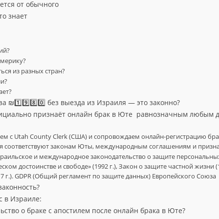
ется от обычного
то знает
ий?
Америку?
ся из разных стран?
ли?
ает?
а ₪1️⃣9️⃣8️⃣0️⃣ без выезда из Израиля — это законно?
ициально признаёт онлайн брак в Юте равнозначным любым 
м с Utah County Clerk (США) и сопровождаем онлайн-регистрацию бра
вия соответствуют законам Юты, международным соглашениям и призн
раильское и международное законодательство о защите персональны
ском достоинстве и свободе» (1992 г.), Закон о защите частной жизни (1
17 г.). GDPR (Общий регламент по защите данных) Европейского Союза
законность?
с в Израиле:
ьство о браке с апостилем после онлайн брака в Юте?