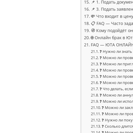
📌 1. Подать докум
📌 3. Подать заявле
💸 Что входит в цен
📋 FAQ — Часто зад
🧭 Кому подойдёт о
🌐 Онлайн брак в Ю
FAQ — ЮТА ОНЛАЙН БР
❓ Нужно ли знат
❓ Можно ли пров
❓ Можно ли приг
❓ Можно ли прове
❓ Можно ли пров
❓ Можно ли пров
❓ Что делать, ес
❓ Можно ли анну
❓ Можно ли испо
❓ Можно ли зак
❓ Можно ли про
❓ Нужно ли пок
❓ Сколько длит
❓ Можно ли про