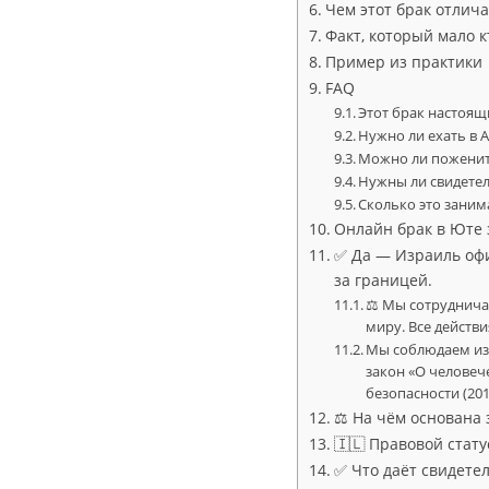
Чем этот брак отлича
Факт, который мало к
Пример из практики
FAQ
Этот брак настоящ
Нужно ли ехать в 
Можно ли поженить
Нужны ли свидете
Сколько это заним
Онлайн брак в Юте з
✅ Да — Израиль оф
за границей.
⚖ Мы сотрудничае
миру. Все дейст
Мы соблюдаем из
закон «О человече
безопасности (20
⚖ На чём основана 
🇮🇱 Правовой стату
✅ Что даёт свидетел