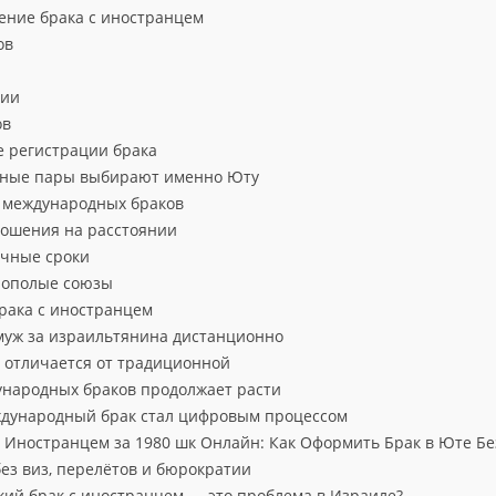
ение брака с иностранцем
ов
нии
ов
е регистрации брака
ные пары выбирают именно Юту
 международных браков
ошения на расстоянии
чные сроки
нополые союзы
рака с иностранцем
муж за израильтянина дистанционно
 отличается от традиционной
ународных браков продолжает расти
ждународный брак стал цифровым процессом
 Иностранцем за 1980 шк Онлайн: Как Оформить Брак в Юте Бе
ез виз, перелётов и бюрократии
кий брак с иностранцем — это проблема в Израиле?