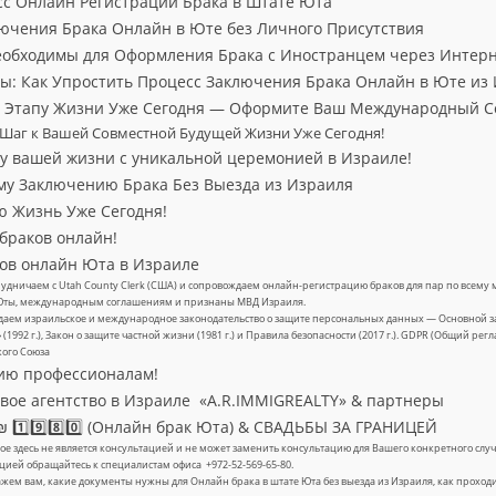
сс Онлайн Регистрации Брака в Штате Юта
ючения Брака Онлайн в Юте без Личного Присутствия
еобходимы для Оформления Брака с Иностранцем через Интер
ы: Как Упростить Процесс Заключения Брака Онлайн в Юте из
у Этапу Жизни Уже Сегодня — Оформите Ваш Международный С
 Шаг к Вашей Совместной Будущей Жизни Уже Сегодня!
у вашей жизни с уникальной церемонией в Израиле!
му Заключению Брака Без Выезда из Израиля
ю Жизнь Уже Сегодня!
браков онлайн!
ов онлайн Юта в Израиле
удничаем с Utah County Clerk (США) и сопровождаем онлайн-регистрацию браков для пар по всему м
Юты, международным соглашениям и признаны МВД Израиля.
аем израильское и международное законодательство о защите персональных данных — Основной за
» (1992 г.), Закон о защите частной жизни (1981 г.) и Правила безопасности (2017 г.). GDPR (Общий ре
кого Союза
ию профессионалам!
ое агентство в Израиле «A.R.IMMIGREALTY» & партнеры
 1️⃣9️⃣8️⃣0️⃣ (Онлайн брак Юта) & СВАДЬБЫ ЗА ГРАНИЦЕЙ
е здесь не является консультацией и не может заменить консультацию для Вашего конкретного с
цией обращайтесь к специалистам офиса +972-52-569-65-80.
жем вам, какие документы нужны для Онлайн брака в штате Юта без выезда из Израиля, как проход