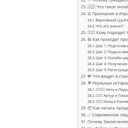
🇺🇸 Что такое онла
⚖️ Признание в Изр
Верховный суд Из
Что это значит?
👩‍❤️‍👨 Кому подходи
📝 Как проходит пр
Шаг 1: Подготовк
Шаг 2: Подача за
Шаг 3: Онлайн-ц
Шаг 4: Получение
Шаг 5: Регистрац
💸 Что входит в сто
💬 Реальные истори
👩‍❤️‍💋‍👩 Нета и Л
👨‍❤️‍👨 Артур и То
👩‍❤️‍👨 Инна и Рах
📦 Как начать проце
✅ Современная свад
Почему Заключение