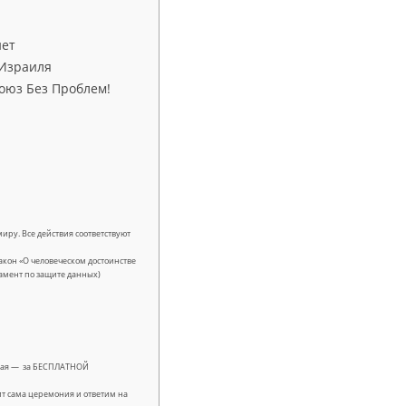
нет
 Израиля
оюз Без Проблем!
иру. Все действия соответствуют
кон «О человеческом достоинстве
гламент по защите данных)
лучая — за БЕСПЛАТНОЙ
ит сама церемония и ответим на