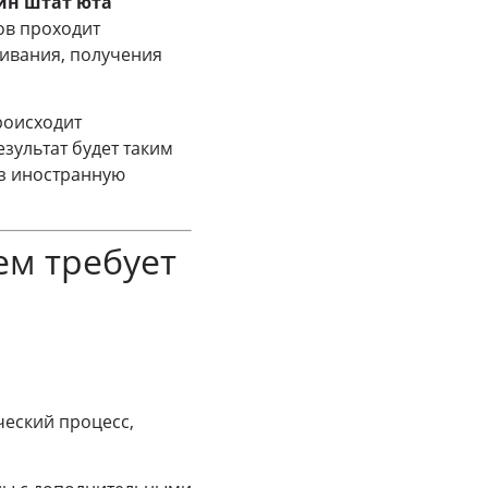
йн штат юта
ов проходит
живания, получения
оисходит
зультат будет таким
з иностранную
ем требует
ческий процесс,