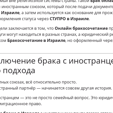
мьи вне религиозной системы страны. Такой
Брак онла
я иностранным союзом, который после подачи документ
в Израиле
, а затем используется как основание для про
формления статуса через
СТУПРО в Израиле
.
ели заключается в том, что
Онлайн бракосочетание
пр
ги могут находиться в разных странах, а юридический ре
ском
Бракосочетание в Израиле
, но оформленный чере
лючение брака с иностранц
 подхода
тных союзах, всё относительно просто.
странный партнёр — начинается совсем другая история.
странцем — это не просто семейный вопрос. Это юриди
миграционное право.