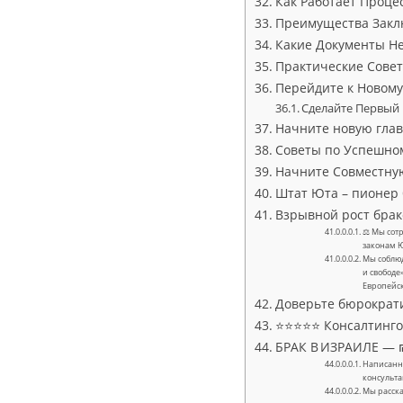
Как Работает Проце
Преимущества Закл
Какие Документы Н
Практические Совет
Перейдите к Новом
Сделайте Первый
Начните новую глав
Советы по Успешно
Начните Совместну
Штат Юта – пионер 
Взрывной рост брак
⚖ Мы сотр
законам 
Мы соблюд
и свободе
Европейс
Доверьте бюрократ
⭐⭐⭐⭐⭐ Консалтингов
БРАК В ИЗРАИЛЕ — ₪
Написанно
консульта
Мы расска