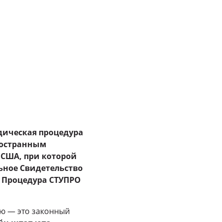
дическая процедура
ностранным
США, при которой
ьное Свидетельство
я Процедура СТУПРО
ю — это законный