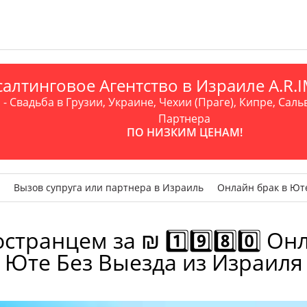
алтинговое Агентство в Израиле A.R
- Свадьба в Грузии, Украине, Чехии (Праге), Кипре, Саль
Партнера
ПО НИЗКИМ ЦЕНАМ!
Вызов супруга или партнера в Израиль
Онлайн брак в Ют
ранцем за ₪ 1️⃣9️⃣8️⃣0️⃣ Он
Юте Без Выезда из Израиля