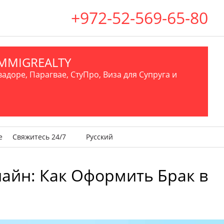
+972-52-569-65-80
.IMMIGREALTY
вадоре, Парагвае, СтуПро, Виза для Супруга и
е
Свяжитесь 24/7
Русский
лайн: Как Оформить Брак в