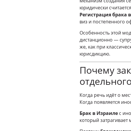
механизм создания се
юридически считаетс
Регистрация брака 
виз и постепенного о
Особенность этой мод
дистанционно — супру
же, как при классиче
юрисдикцию.
Почему зак
отдельного
Когда речь идёт о мес
Когда появляется ино
Брак в Израиле
с ино
который затрагивает 