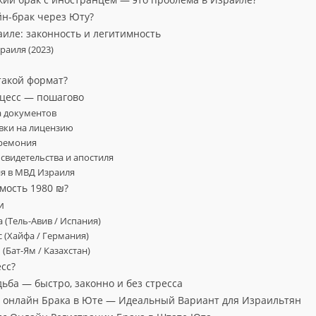
йн-брак через Юту?
аиле: законность и легитимность
раиля (2023)
т такой формат?
оцесс — пошагово
а документов
явки на лицензию
еремония
 свидетельства и апостиля
ия в МВД Израиля
имость 1980 ₪?
и
аура (Тель-Авив / Испания)
мас (Хайфа / Германия)
им (Бат-Ям / Казахстан)
сс?
ьба — быстро, законно и без стресса
 онлайн Брака в Юте — Идеальный Вариант для Израильтян