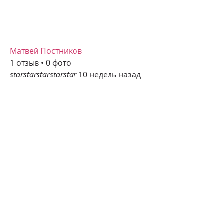
Матвей Постников
1 отзыв • 0 фото
star
star
star
star
star
10 недель назад