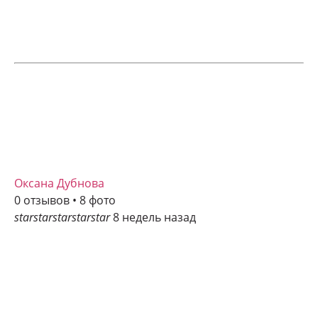
Оксана Дубнова
0 отзывов • 8 фото
star
star
star
star
star
8 недель назад