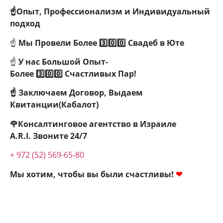
☝Опыт, Профессионализм и Индивидуальный
подход
☝
Мы Провели
Более 3️⃣0️⃣0️⃣ Свадеб в Юте
☝
У нас Большой Опыт-
Более
3️⃣0️⃣0️⃣
Счастливых Пар!
☝ Заключаем Договор, Выдаем
Квитанции(Кабалот)
🌹Консалтинговое агентство в Израиле
A.R.I.
Звоните 24/7
+ 972 (52) 569-65-80
Мы хотим, чтобы вы были счастливы!
❤