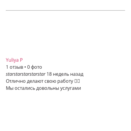
Yuliya P
1 отзыв • 0 фото
star
star
star
star
star
18 недель назад
Отлично делают свою работу 👍🏻
Мы остались довольны услугами