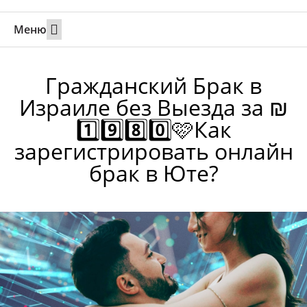
Меню
Свадьбы за границей
Вызов супруга или партнера в Израиль
Онлайн брак в Юте
Свяжитесь 24/7
Гражданский Брак в
Израиле без Выезда за ₪
1️⃣9️⃣8️⃣0️⃣🩷Как
зарегистрировать онлайн
брак в Юте?