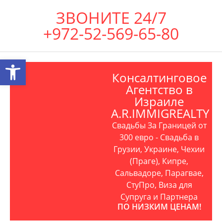
ЗВОНИТЕ 24/7
+972-52-569-65-80
Открыть панель инструментов
Консалтинговое
Агентство в
Израиле
A.R.IMMIGREALTY
Свадьбы За Границей от
300 евро - Свадьба в
Грузии, Украине, Чехии
(Праге), Кипре,
Сальвадоре, Парагвае,
СтуПро, Виза для
Супруга и Партнера
ПО НИЗКИМ ЦЕНАМ!