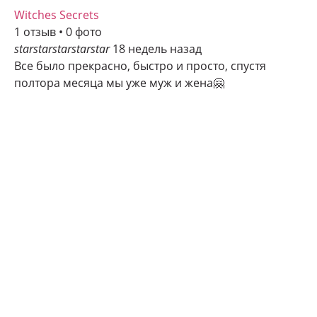
Witches Secrets
1 отзыв • 0 фото
star
star
star
star
star
18 недель назад
Все было прекрасно, быстро и просто, спустя
полтора месяца мы уже муж и жена🤗