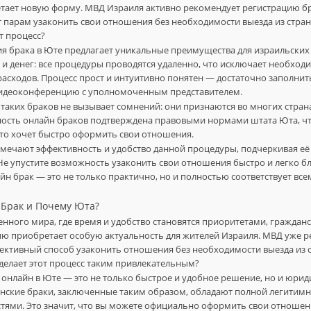
тает новую форму. МВД Израиля активно рекомендует регистрацию бр
т парам узаконить свои отношения без необходимости выезда из стра
т процесс?
я брака в Юте предлагает уникальные преимущества для израильских 
и денег: все процедуры проводятся удаленно, что исключает необходи
расходов. Процесс прост и интуитивно понятен — достаточно заполн
видеоконференцию с уполномоченным представителем.
таких браков не вызывает сомнений: они признаются во многих стран
ность онлайн браков подтверждена правовыми нормами штата Юта, чт
кто хочет быстро оформить свои отношения.
ечают эффективность и удобство данной процедуры, подчеркивая её
Не упустите возможность узаконить свои отношения быстро и легко 
йн брак — это не только практично, но и полностью соответствует в
 Брак и Почему Юта?
енного мира, где время и удобство становятся приоритетами, граждан
ю приобретает особую актуальность для жителей Израиля. МВД уже р
ективный способ узаконить отношения без необходимости выезда из 
делает этот процесс таким привлекательным?
 онлайн в Юте — это не только быстрое и удобное решение, но и юри
нские браки, заключенные таким образом, обладают полной легитим
тями. Это значит, что вы можете официально оформить свои отношен