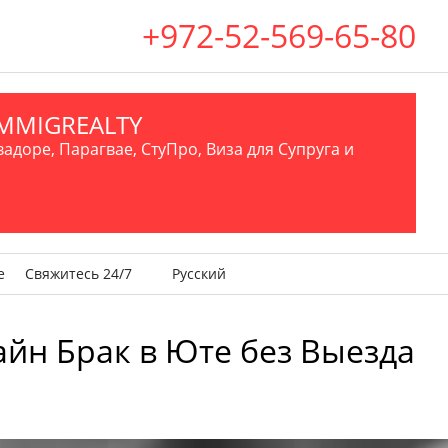
+972-52-569-65-80
.IMMIGREALTY
вадоре, Парагвае, СтуПро, Виза для Супруга и
е
Свяжитесь 24/7
Русский
йн Брак в Юте без Выезда