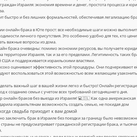
граждан Израиля: экономия времени и денег, простота процесса и юр
за.
ит быстро и без лишних формальностей, обеспечивая легализацию б
ии онлайн брака в Юте прост: все необходимые шаги можно выполнить
одимости личного присутствия. Это особенно удобно для тех, кто цени
ать важные вопросы из дома.
айн брака очевидны: помимо экономии ресурсов, вы получаете юрид
на территории Израиля, так и за его пределами. Легитимность таких б
й США и поддерживается израильскими властями.
соко оценивают эффективность этой процедуры. Они подчеркивают её
ндуют воспользоваться этой возможностью всем желающим узаконить
сделать важный шаг в вашей жизни легко и быстро! Онлайн регистраци
д к созданию семьи с учетом всех требований сегодняшнего дня.
 онлайн браков без выезда из Израиля! 💻🇮🇱 Как одна американска
дарила израильтянам возможность создать семью, не покидая дом
 когда свадьба приходит к вам домой
но заключить брак в Израиле без поездки за границу было невозможн
 страны не предусматривает гражданской регистрации брака, и тысячи
.
межнациональные союзы, люди разных религий или просто светские 