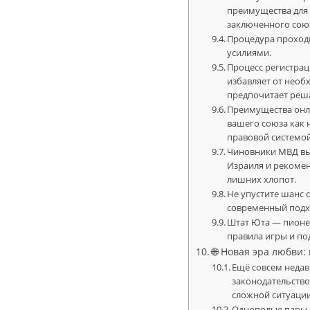
преимущества для 
заключенного сою
Процедура проход
усилиями.
Процесс регистрац
избавляет от необх
предпочитает реш
Преимущества онл
вашего союза как 
правовой системо
Чиновники МВД вы
Израиля и рекоме
лишних хлопот.
Не упустите шанс 
современный подхо
Штат Юта — пионер
правила игры и по
🌐 Новая эра любви:
Ещё совсем недав
законодательство
сложной ситуации
Однополые пары, 