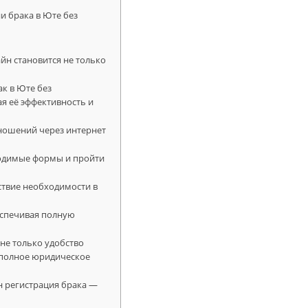
и брака в Юте без
йн становится не только
ак в Юте без
я её эффективность и
ношений через интернет
бходимые формы и пройти
ствие необходимости в
еспечивая полную
не только удобство
т полное юридическое
н регистрация брака —