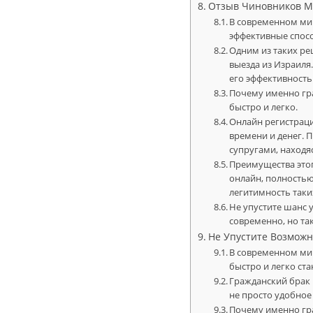
Отзыв Чиновников М
В современном мир
эффективные спос
Одним из таких ре
выезда из Израиля
его эффективность
Почему именно гр
быстро и легко.
Онлайн регистрац
времени и денег. 
супругами, находя
Преимущества этог
онлайн, полность
легитимность таки
Не упустите шанс 
современно, но та
Не Упустите Возможн
В современном мир
быстро и легко ст
Гражданский брак 
не просто удобно
Почему именно гр