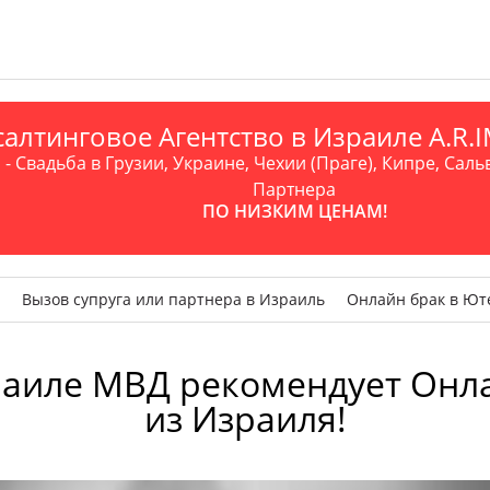
алтинговое Агентство в Израиле A.R
- Свадьба в Грузии, Украине, Чехии (Праге), Кипре, Саль
Партнера
ПО НИЗКИМ ЦЕНАМ!
Вызов супруга или партнера в Израиль
Онлайн брак в Ют
иле МВД рекомендует Онла
из Израиля!