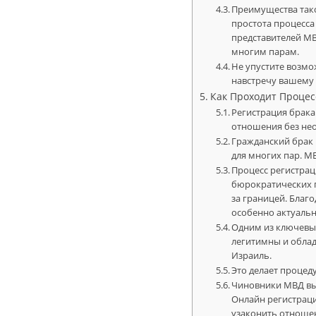
Преимущества тако
простота процесса
представителей М
многим парам.
Не упустите возмо
навстречу вашему
Как Проходит Процес
Регистрация брака
отношения без нео
Гражданский брак
для многих пар. М
Процесс регистрац
бюрократических п
за границей. Благ
особенно актуальн
Одним из ключевых
легитимны и облад
Израиль.
Это делает процед
Чиновники МВД выр
Онлайн регистраци
узаконить отношен