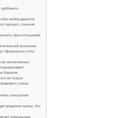
т удобные и
н без необходимости
тот процесс, отмечая
аконить свои отношения
начительной экономии
гут официально стать
ков, заключённых
 подчеркивают
ям Израиля.
это не только
 правового союза.
конить отношения
ая пределов страны. Это
лагает уникальные