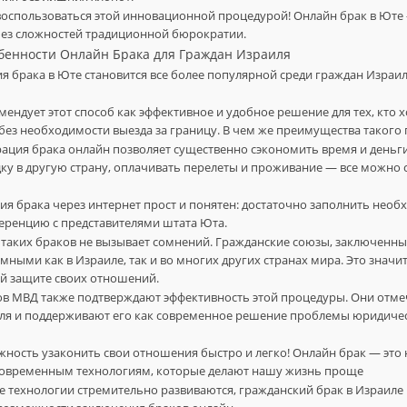
воспользоваться этой инновационной процедурой! Онлайн брак в Юте
без сложностей традиционной бюрократии.
бенности Онлайн Брака для Граждан Израиля
я брака в Юте становится все более популярной среди граждан Израиля,
ендует этот способ как эффективное и удобное решение для тех, кто 
без необходимости выезда за границу. В чем же преимущества такого
рация брака онлайн позволяет существенно сэкономить время и деньг
ку в другую страну, оплачивать перелеты и проживание — все можно 
я брака через интернет прост и понятен: достаточно заполнить нео
еренцию с представителями штата Юта.
таких браков не вызывает сомнений. Гражданские союзы, заключенны
мными как в Израиле, так и во многих других странах мира. Это значи
й защите своих отношений.
в МВД также подтверждают эффективность этой процедуры. Они отме
иля и поддерживают его как современное решение проблемы юридиче
жность узаконить свои отношения быстро и легко! Онлайн брак — это 
к современным технологиям, которые делают нашу жизнь проще
где технологии стремительно развиваются, гражданский брак в Израил