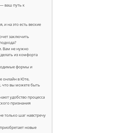
 — ваш путь к
 и на это есть веские
хочет заключить
 подхода?
и. Вам не нужно
сделать из комфорта
бходимые формы и
е онлайн в Юте,
т, что вы можете быть
чают удобство процесса
ского признания
не только шаг навстречу
е приобретает новые