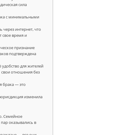
идическая сила
рака с минимальными
 через интернет, что
т свое время и
ическое признание
раков подтверждена
 удобство для жителей
 свои отношения без
я брака — это
я юрисдикция изменила
о. Семейное
 пар оказывались в
граждане — все они