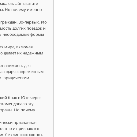
ака онлайн в штате
ны. Но почему именно
граждан. Во-первых, это
мость долгих поездок и
ить необходимые формы
ах мира, включая
о делает их надежным
 значимость для
благодаря современным
сем юридическим
ский брак в Юте через
екомендовало эту
страны. Но почему
дически признанная
ностью и признаются
ия без лишних хлопот.