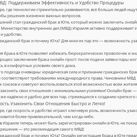
ВД: Поддерживаем Эффективность и Удобство Процедуры
е, где технологии стремительно развиваются, всё больше людей ищу
обы решения жизненно важных вопросов.
шений стал гражданский брак в Юте, который можно заключить онлай
. Министерство внутренних дел (МВД) Израиля активно поддерживает э
 и удобство.
ажданский брак и почему Юта? Для многих пар это — возможность уз
ия брака в Юте позволяет избежать бюрократических проволочек и з
Процесс заключения брака онлайн прост: после подачи заявки пары мо
сь в комфортных условиях своего дома.
о подхода очевидны: юридическая сила и признание гражданских бра
ю соответствуют требованиям международного права. Чиновники МВД
х союзов и советуют воспользоваться этой возможностью всем жител
узаконить свои отношения с минимальными усилиями! Онлайн брак — 
кже надёжно и удобно для всех пар, стремящихся к созданию крепкого
ость Узаконить Свои Отношения Быстро и Легко!
е, где скорость и удобство играют ключевую роль, возможность уза
ановится более привлекательной, чем когда-либо.
в Израиле теперь может быть зарегистрирован онлайн в Юте, не покид
е решение — это рекомендация самого МВД!
ажданский брак и почему Юта? Онлайн регистрация брака в Юте пред