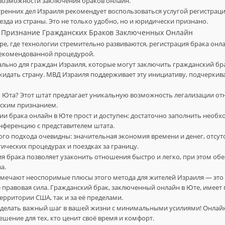
возможности заключения браков онлайн.
ренних дел Израиля рекомендует воспользоваться услугой регистраци
зда из страны. Это не только удобно, но и юридически признано.
 Признание Гражданских Браков Заключенных Онлайн
е, где технологии стремительно развиваются, регистрация брака онла
рекомендованной процедурой.
ально для граждан Израиля, которые могут заключить гражданский бр
идать страну. МВД Израиля поддерживает эту инициативу, подчеркива
 Юта? Этот штат предлагает уникальную возможность легализации от
ским признанием.
ии брака онлайн в Юте прост и доступен: достаточно заполнить нео
нференцию с представителем штата.
го подхода очевидны: значительная экономия времени и денег, отсут
ческих процедурах и поездках за границу.
я брака позволяет узаконить отношения быстро и легко, при этом об
а.
мечают неоспоримые плюсы этого метода для жителей Израиля — это 
ё правовая сила. Гражданский брак, заключенный онлайн в Юте, имее
ерритории США, так и за её пределами.
сделать важный шаг в вашей жизни с минимальными усилиями! Онлай
ешение для тех, кто ценит своё время и комфорт.