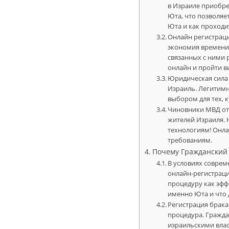
в Израиле приобре
Юта, что позволяе
Юта и как проходи
Онлайн регистраци
экономия времени 
связанных с ними 
онлайн и пройти 
Юридическая сила 
Израиль. Легитим
выбором для тех, 
Чиновники МВД отм
жителей Израиля. 
технологиям! Онла
требованиям.
Почему Гражданский
В условиях соврем
онлайн-регистраци
процедуру как эфф
именно Юта и что 
Регистрация брака
процедура. Гражда
израильскими влас