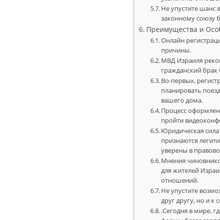
Не упустите шанс 
законному союзу 
Преимущества и Осо
Онлайн регистраци
причины.
МВД Израиля реком
гражданский брак 
Во-первых, регист
планировать поезд
вашего дома.
Процесс оформлени
пройти видеоконф
Юридическая сила 
признаются легити
уверены в правово
Мнения чиновнико
для жителей Изра
отношений.
Не упустите возмо
друг другу, но и 
.Сегодня в мире, 