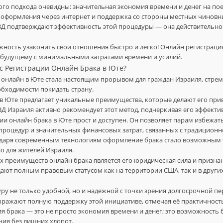
го подхода очевидны: значительная экономия времени и денег на поез
 оформления через интернет и поддержка со стороны местных чиновн
ВД подтверждают эффективность этой процедуры — она действительн
жность узаконить свои отношения быстро и легко! Онлайн регистраци
 будущему с минимальными затратами времени и усилий.
с Регистрации Онлайн Брака в Юте?
 онлайн в Юте стала настоящим прорывом для граждан Израиля, стре
бходимости покидать страну.
 в Юте предлагает уникальные преимущества, которые делают его п
ВД Израиля активно рекомендует этот метод, подчеркивая его эффектив
ии онлайн брака в Юте прост и доступен. Он позволяет парам избежат
роцедур и значительных финансовых затрат, связанных с традиционн
одаря современным технологиям оформление брака стало возможным б
о для жителей Израиля.
 преимуществ онлайн брака является его юридическая сила и призна
ают полным правовым статусом как на территории США, так и в других
уру не только удобной, но и надежной с точки зрения долгосрочной пе
ажают полную поддержку этой инициативе, отмечая её практичность
я брака — это не просто экономия времени и денег; это возможность 
ия без лишних хлопот.