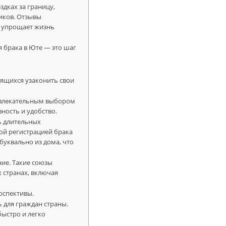
дках за границу,
иков. Отзывы
о упрощает жизнь
я брака в Юте — это шаг
мящихся узаконить свои
ривлекательным выбором
ность и удобство.
ь длительных
ой регистрацией брака
уквально из дома, что
ние. Такие союзы
 странах, включая
рспективы.
 для граждан страны.
быстро и легко