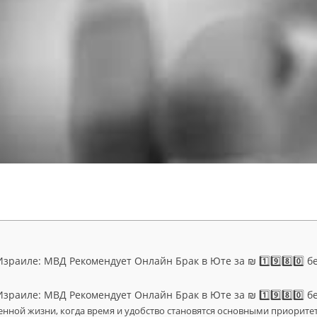
зраиле: МВД Рекомендует Онлайн Брак в Юте за ₪ 1️⃣9️⃣8️⃣0️⃣ б
зраиле: МВД Рекомендует Онлайн Брак в Юте за ₪ 1️⃣9️⃣8️⃣0️⃣ б
енной жизни, когда время и удобство становятся основными приорите