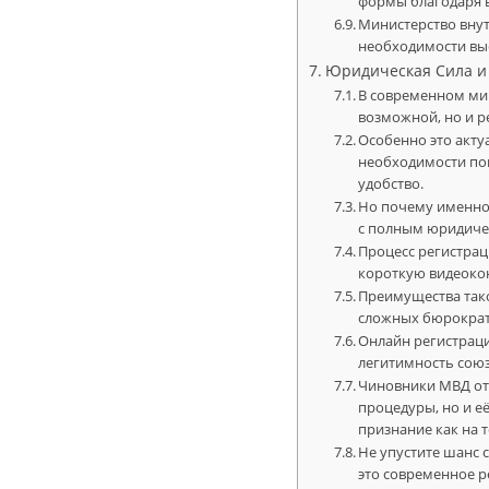
формы благодаря 
Министерство внут
необходимости вые
Юридическая Сила и
В современном мир
возможной, но и 
Особенно это акту
необходимости пок
удобство.
Но почему именно
с полным юридиче
Процесс регистрац
короткую видеоко
Преимущества тако
сложных бюрократи
Онлайн регистраци
легитимность союз
Чиновники МВД от
процедуры, но и е
признание как на т
Не упустите шанс 
это современное р