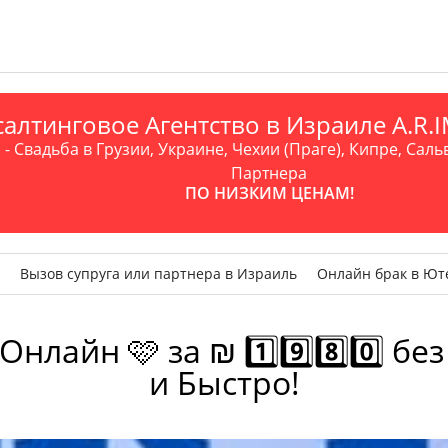
алтинговое Агентство в Израиле A.R
- Свадьба в Грузии, Украине, Чехии (Праге), Кипре, Саль
Партнера
ПО НИЗКИМ ЦЕНАМ!
Вызов супруга или партнера в Израиль
Онлайн брак в Ют
айн 🩷 за ₪ 1️⃣9️⃣8️⃣0️⃣ без
и Быстро!