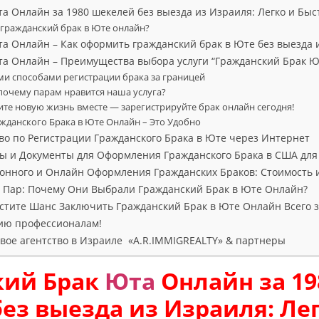
а Онлайн за 1980 шекелей без выезда из Израиля: Легко и Быс
гражданский брак в Юте онлайн?
а Онлайн – Как оформить гражданский брак в Юте без выезда 
а Онлайн – Преимущества выбора услуги “Гражданский Брак 
ми способами регистрации брака за границей
почему парам нравится наша услуга?
те новую жизнь вместе — зарегистрируйте брак онлайн сегодня!
жданского Брака в Юте Онлайн – Это Удобно
во по Регистрации Гражданского Брака в Юте через Интернет
ы и Документы для Оформления Гражданского Брака в США для
онного и Онлайн Оформления Гражданских Браков: Стоимость 
 Пар: Почему Они Выбрали Гражданский Брак в Юте Онлайн?
стите Шанс Заключить Гражданский Брак в Юте Онлайн Всего з
ию профессионалам!
ое агентство в Израиле «A.R.IMMIGREALTY» & партнеры
кий Брак
Юта
Онлайн за 19
ез выезда из Израиля: Ле