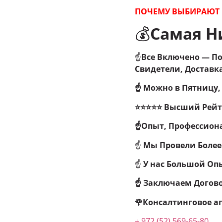
ПОЧЕМУ ВЫБИРАЮТ 
💰
Самая Ни
☝
Все Включено — По
Свидетели, Доставка
☝ Можно в Пятницу,
⭐⭐⭐⭐⭐ Высший Рейти
☝Опыт, Профессион
☝
Мы Провели
Более 
☝
У нас Большой Оп
☝ Заключаем Догово
🌹Консалтинговое аг
+ 972 (52) 569-65-80