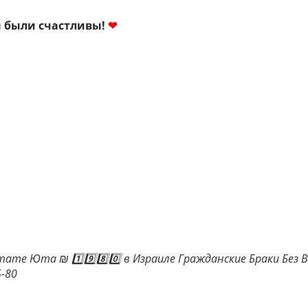
ы были счастливы!
❤
ате Юта ₪ 1️⃣9️⃣8️⃣0️⃣ в Израиле Гражданские Браки Без 
-80