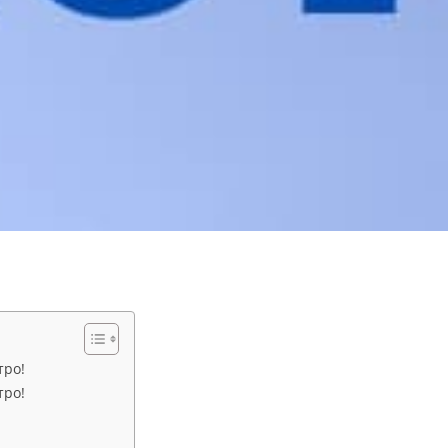
тро!
тро!