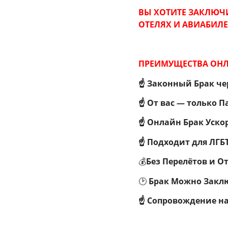
ВЫ ХОТИТЕ ЗАКЛЮЧИ
ОТЕЛЯХ И АВИАБИЛЕ
ПРЕИМУЩЕСТВА ОНЛ
☝
Законный Брак че
☝ От вас — только П
☝ Онлайн Брак Уско
☝ Подходит для ЛГБ
💰
Без Перелётов и О
🕑
Брак Можно Заклю
☝ Сопровождение н