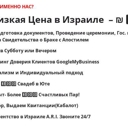
ИМЕННО НАС?
зкая Цена в Израиле – ₪ 1️⃣9
дготовка документов, Проведение церемонии, Гос.
 Свидетельства о Браке с Апостилем
 в Субботу или Вечером
нг Доверия Клиентов GoogleMyBusiness
ализм и Индивидуальный подход
3️⃣0️⃣0️⃣ Свадеб в Юте
ыт- Более
3️⃣0️⃣0️⃣
Счастливых Пар!
р, Выдаем Квитанции(Кабалот)
ентство в Израиле A.R.I.
Звоните 24/7