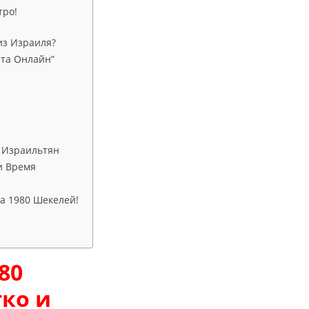
тро!
из Израиля?
Юта Онлайн”
 Израильтян
и Время
а 1980 Шекелей!
80
гко и