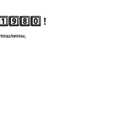
️⃣8️⃣0️⃣ !
 пошлины,