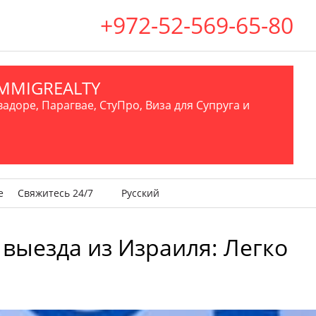
+972-52-569-65-80
.IMMIGREALTY
вадоре, Парагвае, СтуПро, Виза для Супруга и
е
Свяжитесь 24/7
Русский
 выезда из Израиля: Легко