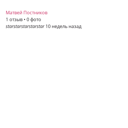
Матвей Постников
1 отзыв • 0 фото
star
star
star
star
star
10 недель назад