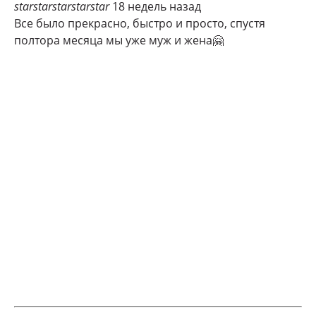
star
star
star
star
star
18 недель назад
Все было прекрасно, быстро и просто, спустя
полтора месяца мы уже муж и жена🤗