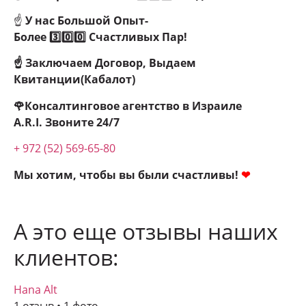
☝
У нас Большой Опыт-
Более
3️⃣0️⃣0️⃣
Счастливых Пар!
☝ Заключаем Договор, Выдаем
Квитанции(Кабалот)
🌹Консалтинговое агентство в Израиле
A.R.I.
Звоните 24/7
+ 972 (52) 569-65-80
Мы хотим, чтобы вы были счастливы!
❤
А это еще отзывы наших
клиентов:
Hana Alt