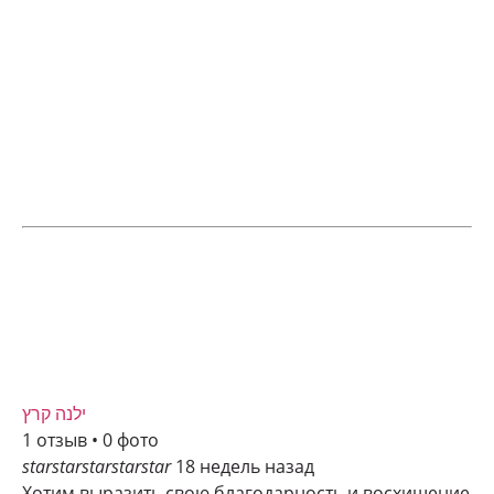
ילנה קרץ
1 отзыв • 0 фото
star
star
star
star
star
18 недель назад
Хотим выразить свою благодарность и восхищение