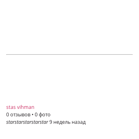
stas vihman
0 отзывов • 0 фото
star
star
star
star
star
9 недель назад