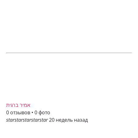
אמיר ברגית
0 отзывов • 0 фото
star
star
star
star
star
20 недель назад