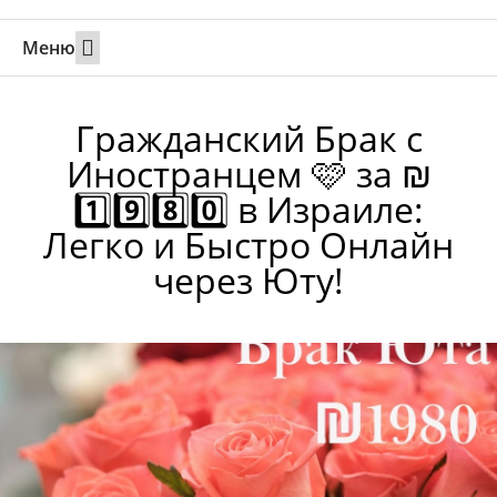
Меню
Свадьбы за границей
Вызов супруга или партнера в Израиль
Онлайн брак в Юте
Свяжитесь 24/7
Гражданский Брак с
Иностранцем 🩷 за ₪
1️⃣9️⃣8️⃣0️⃣ в Израиле:
Легко и Быстро Онлайн
через Юту!