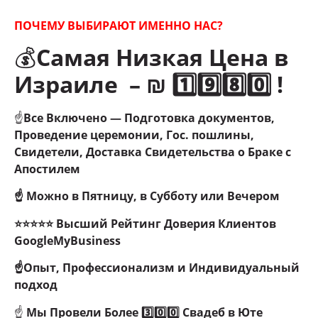
ПОЧЕМУ ВЫБИРАЮТ ИМЕННО НАС?
💰
Самая Низкая Цена в
Израиле – ₪ 1️⃣9️⃣8️⃣0️⃣ !
☝
Все Включено — Подготовка документов,
Проведение церемонии, Гос. пошлины,
Свидетели, Доставка Свидетельства о Браке с
Апостилем
☝ Можно в Пятницу, в Субботу или Вечером
⭐⭐⭐⭐⭐ Высший Рейтинг Доверия Клиентов
GoogleMyBusiness
☝Опыт, Профессионализм и Индивидуальный
подход
☝
Мы Провели
Более 3️⃣0️⃣0️⃣ Свадеб в Юте