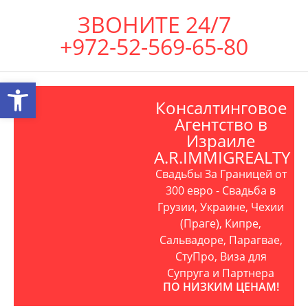
ЗВОНИТЕ 24/7
+972-52-569-65-80
Открыть панель инструментов
Консалтинговое
Агентство в
Израиле
A.R.IMMIGREALTY
Свадьбы За Границей от
300 евро - Свадьба в
Грузии, Украине, Чехии
(Праге), Кипре,
Сальвадоре, Парагвае,
СтуПро, Виза для
Супруга и Партнера
ПО НИЗКИМ ЦЕНАМ!