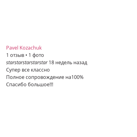
Pavel Kozachuk
1 отзыв • 1 фото
star
star
star
star
star
18 недель назад
Супер все классно
Полное сопровождение на100%
Спасибо большое!!!