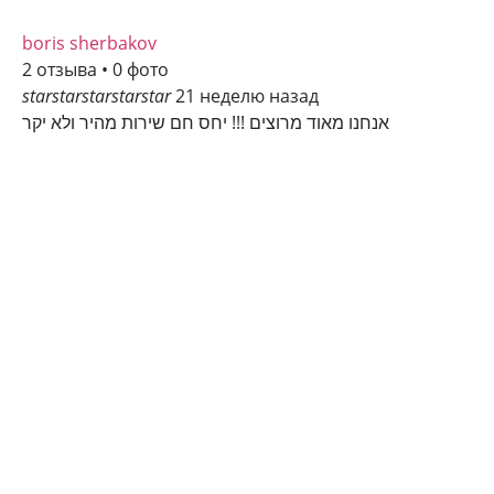
boris sherbakov
2 отзыва • 0 фото
star
star
star
star
star
21 неделю назад
אנחנו מאוד מרוצים !!! יחס חם שירות מהיר ולא יקר