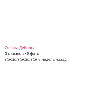
Оксана Дубнова
0 отзывов • 8 фото
star
star
star
star
star
8 недель назад