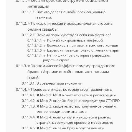
⭐ Онлайн брак как инструмент социальной
интеграции
Вот что делает онлайн брак социально
важным:
⭐ Психологическая и эмоциональная сторона
онлайн свадьбы
Почему пары чувствуют себя комфортнее?
🔹 Полный контроль над атмосферой
🔹 Возможность пригласить всех, кого хочешь
🔹 Церемония зависит только от желания пары
🔹 Нет лишних трат, которые превращают
радость в стресс
⭐ Экономический эффект: почему гражданские
браки в Израиле онлайн помогают тысячам
семей
В среднем пара экономит:
⭐ Правовые мифы, которые стоит развенчать
❌ Миф 1: МВД может отказать в регистрации
❌ Миф 2: онлайн-брак не подходит для СТУПРО
❌ Миф 3: свидетельство, полученное онлайн,
менее юридически значимо
❌ Миф 4: если супруги находятся в разных
странах, церемонию провести невозможно
❌ Миф 5: онлайн брак могут отменить