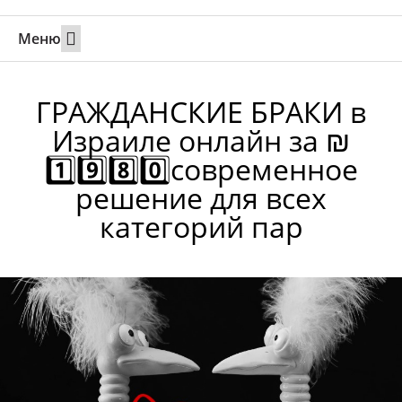
Меню
Свадьбы за границей
Вызов супруга или партнера в Израиль
Онлайн брак в Юте
Свяжитесь 24/7
ГРАЖДАНСКИЕ БРАКИ в
Израиле онлайн за ₪
1️⃣9️⃣8️⃣0️⃣современное
решение для всех
категорий пар