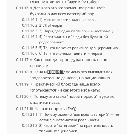
главное отличие от “ядуим бе-цибур”
⭐ Для кого это “современное решение”:
буквально для всех категорий пар
1) Межконфессиональные пары
2) ЛГБТ-пары
3) Пары, где один партнёр — иностранец
4) Репатрианты и “люди без бумажной
родословной”
5) Те, кто не хочет религиозную церемонию
6) Те, кто экономит деньги и нервы
⭐ Как проходит процедура: просто, но по
правилам
⭐ Цена ₪1️⃣9️⃣8️⃣0️⃣: почему это выглядит как
“подозрительно дёшево”, но рационально
⭐ Практический блок: где чаще всего
“спотыкаются” (и как этого избежать)
⭐ Почему это стало “новой нормой” и уже не
откатится назад
🟦 Частые вопросы (FAQ)
1) Почему именно “для всех категорий” — не
лозунг, а математика реальности
2) Кто эти “категории” на практике: шесть
типичных сценариев