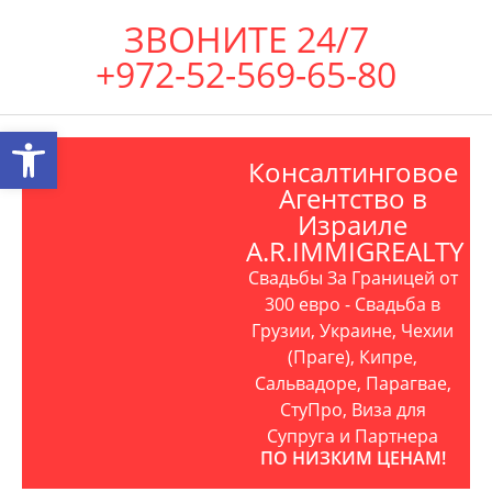
ЗВОНИТЕ 24/7
+972-52-569-65-80
Открыть панель инструментов
Консалтинговое
Агентство в
Израиле
A.R.IMMIGREALTY
Свадьбы За Границей от
300 евро - Свадьба в
Грузии, Украине, Чехии
(Праге), Кипре,
Сальвадоре, Парагвае,
СтуПро, Виза для
Супруга и Партнера
ПО НИЗКИМ ЦЕНАМ!