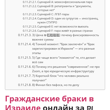
Сценарий А: межконфессиональная пара
Сценарий B: репатрианты и “документы,
которых нет”
Сценарий C: ЛГБТ-пары
Сценарий D: один из супругов — иностранец,
нужен СТУПРО
Сценарий E: нет возможности выехать
Сценарий F: пара живёт в разных странах
3) Цена ₪ 1️⃣9️⃣8️⃣0️⃣: почему фиксированность
важнее суммы
4) Тонкий момент: “брак заключён” и “брак
зарегистрирован в Израиле” — это разные
этапы
5) Где чаще всего “ломаются” те, кто делает
всё сам
6) Почему это решение “современное”: не про
Zoom, а про юридическую инфраструктуру
7) Короткий блок “что человек реально
получает”
8) Финал без пафоса, но по делу
Гражданские браки в
Израиле
онлайн за ₪