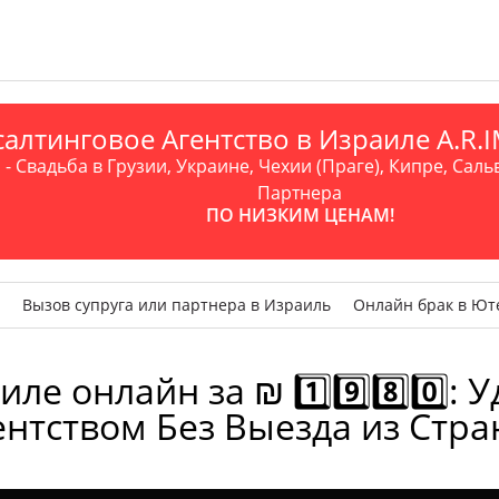
алтинговое Агентство в Израиле A.R
- Свадьба в Грузии, Украине, Чехии (Праге), Кипре, Саль
Партнера
ПО НИЗКИМ ЦЕНАМ!
Вызов супруга или партнера в Израиль
Онлайн брак в Ют
е онлайн за ₪ 1️⃣9️⃣8️⃣0️⃣:
ентством Без Выезда из Стра