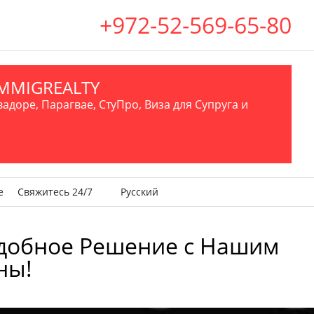
+972-52-569-65-80
.IMMIGREALTY
вадоре, Парагвае, СтуПро, Виза для Супруга и
е
Свяжитесь 24/7
Русский
 Удобное Решение с Нашим
ны!