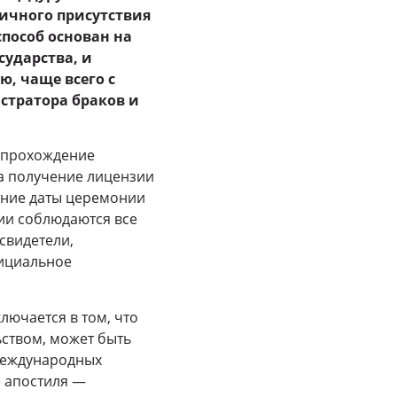
ичного присутствия
пособ основан на
ударства, и
, чаще всего с
стратора браков и
 прохождение
а получение лицензии
ение даты церемонии
ии соблюдаются все
свидетели,
фициальное
ючается в том, что
ьством, может быть
международных
е апостиля —