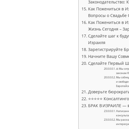
Законодательство: 
Как Пожениться в И
Вопросы о Свадьбе 
Как Пожениться в И
Жизнь Сегодня – За
Сделайте шаг к буд
Израиля
Зарегистрируйте Бр
Начните Вашу Совм
Сделайте Первый Ш
⚖ Мы сотр
законам 
Мы соблюд
и свободе
Европейс
Доверьте бюрократ
⭐⭐⭐⭐⭐ Консалтингов
БРАК В ИЗРАИЛЕ — ₪
Написанно
консульта
Мы расска
интересу