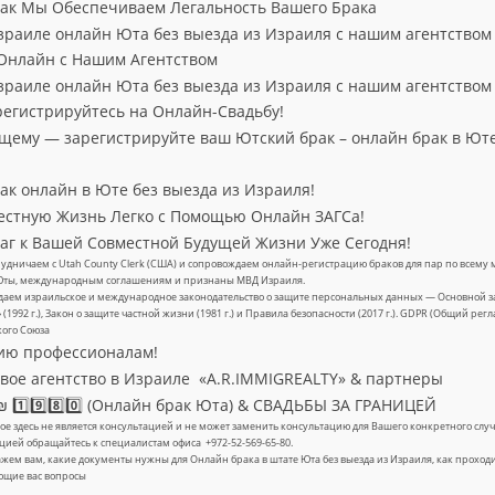
Как Мы Обеспечиваем Легальность Вашего Брака
зраиле онлайн Юта без выезда из Израиля с нашим агентством
Онлайн с Нашим Агентством
зраиле онлайн Юта без выезда из Израиля с нашим агентством
регистрируйтесь на Онлайн-Свадьбу!
ущему — зарегистрируйте ваш Ютский брак – онлайн брак в Юте
ак онлайн в Юте без выезда из Израиля!
естную Жизнь Легко с Помощью Онлайн ЗАГСа!
аг к Вашей Совместной Будущей Жизни Уже Сегодня!
удничаем с Utah County Clerk (США) и сопровождаем онлайн-регистрацию браков для пар по всему м
Юты, международным соглашениям и признаны МВД Израиля.
аем израильское и международное законодательство о защите персональных данных — Основной за
» (1992 г.), Закон о защите частной жизни (1981 г.) и Правила безопасности (2017 г.). GDPR (Общий ре
кого Союза
ию профессионалам!
ое агентство в Израиле «A.R.IMMIGREALTY» & партнеры
 1️⃣9️⃣8️⃣0️⃣ (Онлайн брак Юта) & СВАДЬБЫ ЗА ГРАНИЦЕЙ
е здесь не является консультацией и не может заменить консультацию для Вашего конкретного с
цией обращайтесь к специалистам офиса +972-52-569-65-80.
жем вам, какие документы нужны для Онлайн брака в штате Юта без выезда из Израиля, как проход
ющие вас вопросы