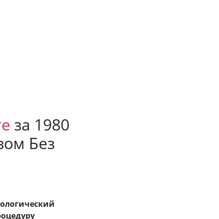
е
за 1980
вом Без
нологический
роцедуру