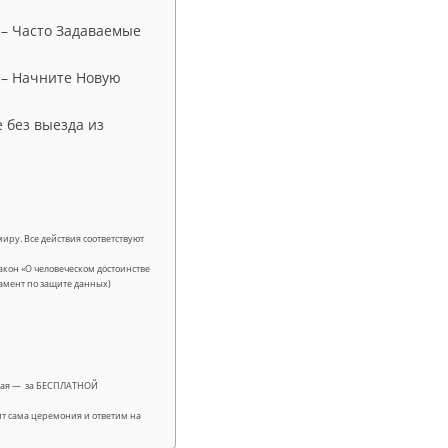
 – Часто Задаваемые
 – Начните Новую
 без выезда из
иру. Все действия соответствуют
кон «О человеческом достоинстве
гламент по защите данных)
лучая — за БЕСПЛАТНОЙ
ит сама церемония и ответим на