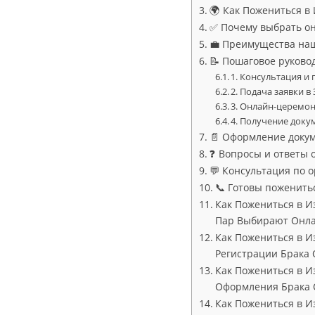
🌍 Как Пожениться в
✅ Почему выбрать о
💼 Преимущества наш
📝 Пошаговое руково
1. Консультация и
2. Подача заявки 
3. Онлайн-церемо
4. Получение доку
📄 Оформление докум
❓ Вопросы и ответы 
💬 Консультация по 
📞 Готовы поженить
Как Пожениться в И
Пар Выбирают Онла
Как Пожениться в И
Регистрации Брака 
Как Пожениться в И
Оформления Брака 
Как Пожениться в И