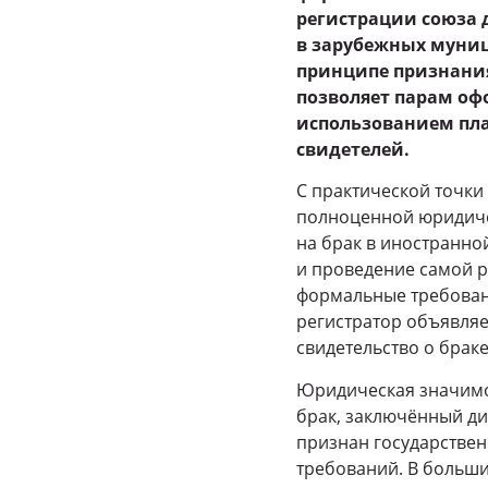
регистрации союза 
в зарубежных муниц
принципе признания
позволяет парам оф
использованием пла
свидетелей.
С практической точк
полноценной юридиче
на брак в иностранно
и проведение самой р
формальные требовани
регистратор объявляе
свидетельство о брак
Юридическая значимо
брак, заключённый ди
признан государстве
требований. В больши