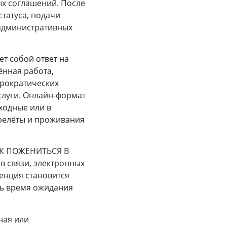
х соглашений. После
статуса, подачи
 административных
т собой ответ на
нная работа,
юрократических
луги. Онлайн-формат
ходные или в
ерелёты и проживания
КАК ПОЖЕНИТЬСЯ В
 связи, электронных
енция становится
ть время ожидания
ная или