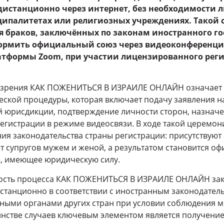
дистанционно через интернет, без необходимости л
ипалитетах или религиозных учреждениях. Такой с
 браков, заключённых по законам иностранного гос
ормить официальный союз через видеоконференцию
тформы Zoom, при участии лицензированного реги
и зрения КАК ПОЖЕНИТЬСЯ В ИЗРАИЛЕ ОНЛАЙН означает
ской процедуры, которая включает подачу заявления н
й юрисдикции, подтверждение личности сторон, назнач
егистрации в режиме видеосвязи. В ходе такой церемон
я законодательства страны регистрации: присутствуют 
т супругов мужем и женой, а результатом становится о
е, имеющее юридическую силу.
сть процесса КАК ПОЖЕНИТЬСЯ В ИЗРАИЛЕ ОНЛАЙН закл
станционно в соответствии с иностранным законодател
нными органами других стран при условии соблюдения 
нстве случаев ключевым элементом является получени