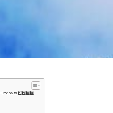
 за ₪ 1️⃣9️⃣8️⃣0️⃣