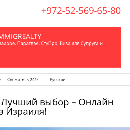
+972-52-569-65-80
.IMMIGREALTY
вадоре, Парагвае, СтуПро, Виза для Супруга и
е
Свяжитесь 24/7
Русский
 Лучший выбор – Онлайн
из Израиля!