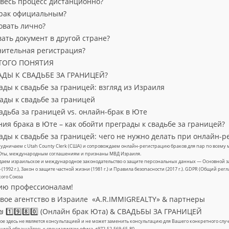
весь процесс дистанционно?
брак официальным?
овать лично?
ать документ в другой стране?
нительная регистрация?
ТОГО ПОНЯТИЯ
АДЫ К СВАДЬБЕ ЗА ГРАНИЦЕЙ?
ады к свадьбе за границей: взгляд из Израиля
ады к свадьбе за границей
адьба за границей vs. онлайн-брак в Юте
ия брака в Юте – как обойти преграды к свадьбе за границей?
рады к свадьбе за границей: чего не нужно делать при онлайн-
удничаем с Utah County Clerk (США) и сопровождаем онлайн-регистрацию браков для пар по всему м
Юты, международным соглашениям и признаны МВД Израиля.
аем израильское и международное законодательство о защите персональных данных — Основной за
» (1992 г.), Закон о защите частной жизни (1981 г.) и Правила безопасности (2017 г.). GDPR (Общий ре
кого Союза
ию профессионалам!
ое агентство в Израиле «A.R.IMMIGREALTY» & партнеры
 1️⃣9️⃣8️⃣0️⃣ (Онлайн брак Юта) & СВАДЬБЫ ЗА ГРАНИЦЕЙ
е здесь не является консультацией и не может заменить консультацию для Вашего конкретного с
цией обращайтесь к специалистам офиса +972-52-569-65-80.