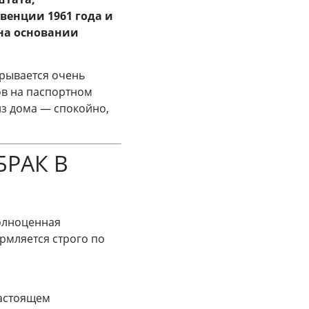
венции 1961 года и
 на основании
крывается очень
ов на паспортном
из дома — спокойно,
БРАК В
олноценная
ормляется строго по
настоящем