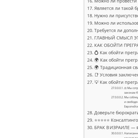
Можно ли провести 
Является ли такой 
Нужно ли присутств
Можно ли использов
Требуется ли допол
ГЛАВНЫЙ СМЫСЛ Э
КАК ОБОЙТИ ПРЕГР
💍 Как обойти прегр
🌍 Как обойти прегр
🌍 Традиционная св
📑 Условия заключен
💡 Как обойти прег
⚖ Мы сотр
законам 
Мы соблюд
и свободе
Европейс
Доверьте бюрократ
⭐⭐⭐⭐⭐ Консалтингов
БРАК В ИЗРАИЛЕ — ₪
Написанно
консульта