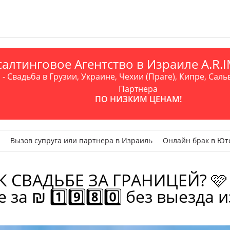
алтинговое Агентство в Израиле A.R
- Свадьба в Грузии, Украине, Чехии (Праге), Кипре, Саль
Партнера
ПО НИЗКИМ ЦЕНАМ!
Вызов супруга или партнера в Израиль
Онлайн брак в Ют
 СВАДЬБЕ ЗА ГРАНИЦЕЙ? 🩷
 за ₪ 1️⃣9️⃣8️⃣0️⃣ без выезда 