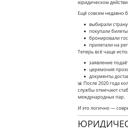
юридическом действии
Ещё совсем недавно б
выбирали страну
покупали билеты
бронировали го
прилетали на ре
Теперь всё чаще испо
заявление подаё
церемония прох
документы дост
📊 После 2020 года к
службы отмечают стаб
международных пар.
И это логично — совр
ЮРИДИЧЕС