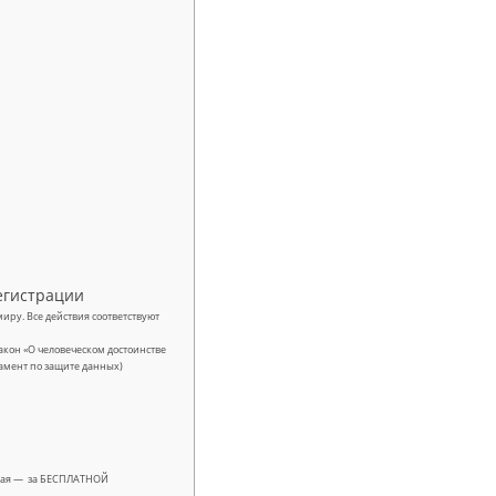
регистрации
иру. Все действия соответствуют
кон «О человеческом достоинстве
гламент по защите данных)
лучая — за БЕСПЛАТНОЙ