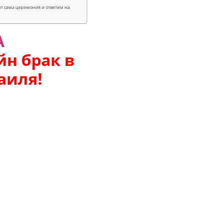
ит сама церемония и ответим на
А
йн брак в
раиля!