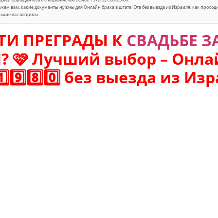
жем вам, какие документы нужны для Онлайн брака в штате Юта без выезда из Израиля, как проход
ющие вас вопросы
ТИ ПРЕГРАДЫ К
СВАДЬБЕ З
Й
? 🩷 Лучший выбор – Онла
️⃣9️⃣8️⃣0️⃣ без выезда из Из