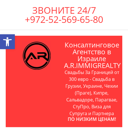
ЗВОНИТЕ 24/7
+972-52-569-65-80
Открыть панель инструментов
Консалтинговое
Агентство в
Израиле
A.R.IMMIGREALTY
Свадьбы За Границей от
300 евро - Свадьба в
Грузии, Украине, Чехии
(Праге), Кипре,
Сальвадоре, Парагвае,
СтуПро, Виза для
Супруга и Партнера
ПО НИЗКИМ ЦЕНАМ!