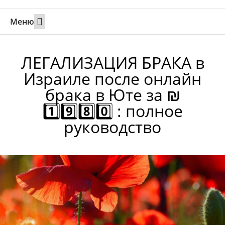
Меню
Свадьбы за границей
Вызов супруга или партнера в Израиль
Онлайн брак в Юте
Свяжитесь 24/7
ЛЕГАЛИЗАЦИЯ БРАКА в
Израиле после онлайн
брака в Юте за ₪
1️⃣9️⃣8️⃣0️⃣ : полное
руководство