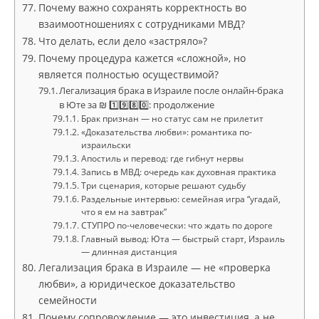
Почему важно сохранять корректность во
взаимоотношениях с сотрудниками МВД?
Что делать, если дело «застряло»?
Почему процедура кажется «сложной», но
является полностью осуществимой?
Легализация брака в Израиле после онлайн-брака
в Юте за ₪ 1️⃣9️⃣8️⃣0️⃣: продолжение
Брак признан — но статус сам не прилетит
«Доказательства любви»: романтика по-
израильски
Апостиль и перевод: где гибнут нервы
Запись в МВД: очередь как духовная практика
Три сценария, которые решают судьбу
Раздельные интервью: семейная игра “угадай,
что я ем на завтрак”
СТУПРО по-человечески: что ждать по дороге
Главный вывод: Юта — быстрый старт, Израиль
— длинная дистанция
Легализация брака в Израиле — не «проверка
любви», а юридическое доказательство
семейности
Почему сопровождение — это инвестиция, а не