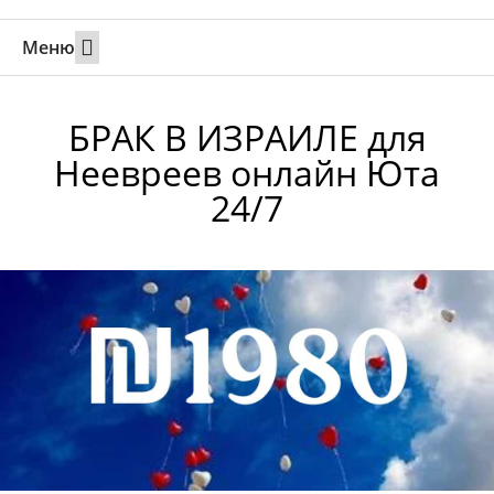
Меню
Свадьбы за границей
Вызов супруга или партнера в Израиль
Онлайн брак в Юте
Свяжитесь 24/7
БРАК В ИЗРАИЛЕ для
Неевреев онлайн Юта
24/7