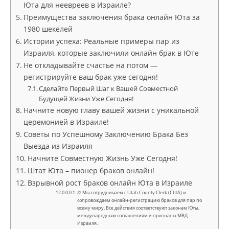
Юта для неевреев в Израиле?
Преимущества заключения брака онлайн Юта за
1980 шекелей
Истории успеха: Реальные примеры пар из
Израиля, которые заключили онлайн брак в Юте
Не откладывайте счастье на потом —
регистрируйте ваш брак уже сегодня!
Сделайте Первый Шаг к Вашей Совместной
Будущей Жизни Уже Сегодня!
Начните новую главу вашей жизни с уникальной
церемонией в Израиле!
Советы по Успешному Заключению Брака Без
Выезда из Израиля
Начните Совместную Жизнь Уже Сегодня!
Штат Юта – пионер браков онлайн!
Взрывной рост браков онлайн Юта в Израиле
⚖ Мы сотрудничаем с Utah County Clerk (США) и
сопровождаем онлайн-регистрацию браков для пар по
всему миру. Все действия соответствуют законам Юты,
международным соглашениям и признаны МВД
Израиля.