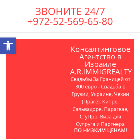
ЗВОНИТЕ 24/7
+972-52-569-65-80
Открыть панель инструментов
Консалтинговое
Агентство в
Израиле
A.R.IMMIGREALTY
Свадьбы За Границей от
300 евро - Свадьба в
Грузии, Украине, Чехии
(Праге), Кипре,
Сальвадоре, Парагвае,
СтуПро, Виза для
Супруга и Партнера
ПО НИЗКИМ ЦЕНАМ!