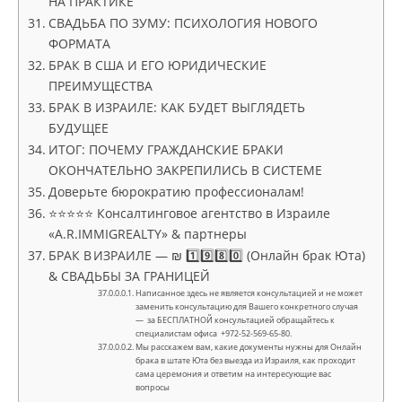
НА ПРАКТИКЕ
СВАДЬБА ПО ЗУМУ: ПСИХОЛОГИЯ НОВОГО
ФОРМАТА
БРАК В США И ЕГО ЮРИДИЧЕСКИЕ
ПРЕИМУЩЕСТВА
БРАК В ИЗРАИЛЕ: КАК БУДЕТ ВЫГЛЯДЕТЬ
БУДУЩЕЕ
ИТОГ: ПОЧЕМУ ГРАЖДАНСКИЕ БРАКИ
ОКОНЧАТЕЛЬНО ЗАКРЕПИЛИСЬ В СИСТЕМЕ
Доверьте бюрократию профессионалам!
⭐⭐⭐⭐⭐ Консалтинговое агентство в Израиле
«A.R.IMMIGREALTY» & партнеры
БРАК В ИЗРАИЛЕ — ₪ 1️⃣9️⃣8️⃣0️⃣ (Онлайн брак Юта)
& СВАДЬБЫ ЗА ГРАНИЦЕЙ
Написанное здесь не является консультацией и не может
заменить консультацию для Вашего конкретного случая
— за БЕСПЛАТНОЙ консультацией обращайтесь к
специалистам офиса +972-52-569-65-80.
Мы расскажем вам, какие документы нужны для Онлайн
брака в штате Юта без выезда из Израиля, как проходит
сама церемония и ответим на интересующие вас
вопросы