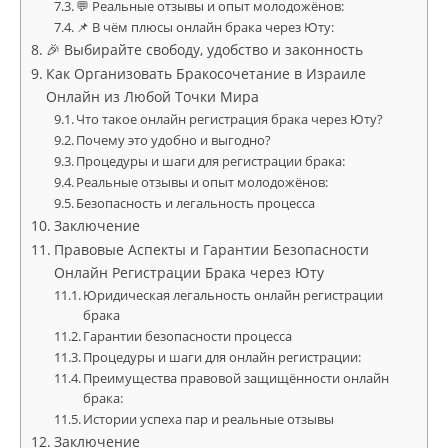
💬 Реальные отзывы и опыт молодожёнов:
📌 В чём плюсы онлайн брака через Юту:
🎉 Выбирайте свободу, удобство и законность
Как Организовать Бракосочетание в Израиле
Онлайн из Любой Точки Мира
Что такое онлайн регистрация брака через Юту?
Почему это удобно и выгодно?
Процедуры и шаги для регистрации брака:
Реальные отзывы и опыт молодожёнов:
Безопасность и легальность процесса
Заключение
Правовые Аспекты и Гарантии Безопасности
Онлайн Регистрации Брака через Юту
Юридическая легальность онлайн регистрации
брака
Гарантии безопасности процесса
Процедуры и шаги для онлайн регистрации:
Преимущества правовой защищённости онлайн
брака:
Истории успеха пар и реальные отзывы
Заключение