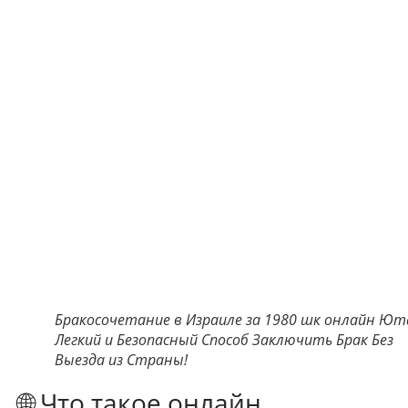
Бракосочетание в Израиле за 1980 шк онлайн Ют
Легкий и Безопасный Способ Заключить Брак Без
Выезда из Страны!
🌐 Что такое онлайн