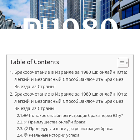
Table of Contents
Бракосочетание в Израиле за 1980 шк онлайн Юта:
Легкий и Безопасный Способ Заключить Брак Без
Выезда из Страны!
Бракосочетание в Израиле за 1980 шк онлайн Юта:
Легкий и Безопасный Способ Заключить Брак Без
Выезда из Страны!
🌐 Что такое онлайн регистрация брака через Юту?
✅ Преимущества онлайн брака:
📋 Процедуры и шаги для регистрации брака:
💬 Реальные истории успеха