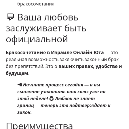
бракосочетания
💬 Ваша любовь
заслуживает быть
официальной
Бракосочетание в Израиле Онлайн Юта
— это
реальная возможность заключить законный брак
без препятствий. Это о
ваших правах, удобстве и
будущем
.
📲
Начните процесс сегодня — и вы
сможете узаконить ваш союз уже на
этой неделе!
💍
Любовь не знает
границ — теперь это подтверждает и
закон.
Преимущества