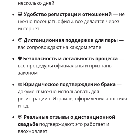
несколько дней
💻
Удобство регистрации отношений
— не
нужно посещать офисы, всё делается через
интернет
💬
Дистанционная поддержка для пары
—
вас сопровождают на каждом этапе
🛡️
Безопасность и легальность процесса
—
все процедуры официальны и признаны
законом
⚖️
Юридическое подтверждение брака
—
документ можно использовать для
регистрации в Израиле, оформления апостиля
и т.д.
💬
Реальные отзывы о дистанционной
свадьбе
подтверждают: это работает и
вдохновляет