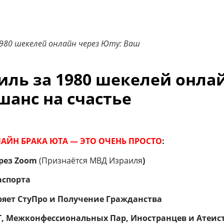
1980 шекелей онлайн через Юту: Ваш
иль за 1980 шекелей онла
шанс на счастье
АЙН БРАКА ЮТА — ЭТО ОЧЕНЬ ПРОСТО
:
рез Zoom
(Признаётся МВД Израиля
)
аспорта
ряет СтуПро и Получение Гражданства
Т, Межконфессиональных Пар, Иностранцев и Атеис