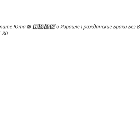
ате Юта ₪ 1️⃣9️⃣8️⃣0️⃣ в Израиле Гражданские Браки Без 
-80