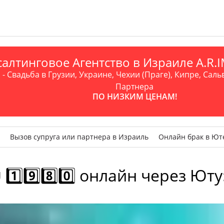
алтинговое Агентство в Израиле A.R
- Свадьба в Грузии, Украине, Чехии (Праге), Кипре, Саль
Партнера
ПО НИЗКИМ ЦЕНАМ!
Вызов супруга или партнера в Израиль
Онлайн брак в Ют
️⃣9️⃣8️⃣0️⃣ онлайн через Ют