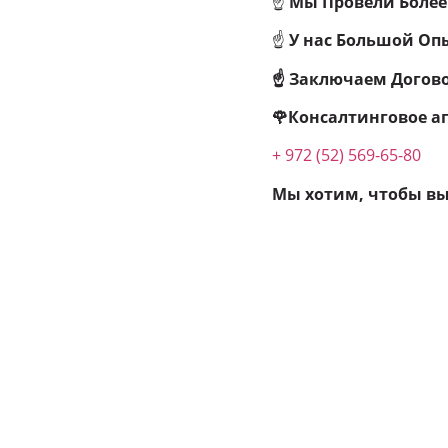
☝
Мы Провели
Более 
☝
У нас Большой Оп
☝ Заключаем Догово
🌹Консалтинговое аг
+ 972 (52) 569-65-80
Мы хотим, чтобы в