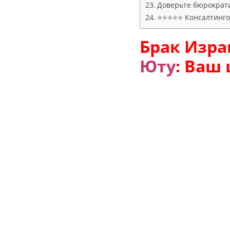
Доверьте бюрократ
⭐⭐⭐⭐⭐ Консалтингов
Брак Изра
Юту
: Ваш 