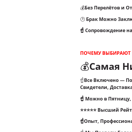
💰
Без Перелётов и О
🕑
Брак Можно Заклю
☝ Сопровождение н
ПОЧЕМУ ВЫБИРАЮТ 
💰
Самая Ни
☝
Все Включено — По
Свидетели, Доставка
☝ Можно в Пятницу,
⭐⭐⭐⭐⭐ Высший Рейти
☝Опыт, Профессион