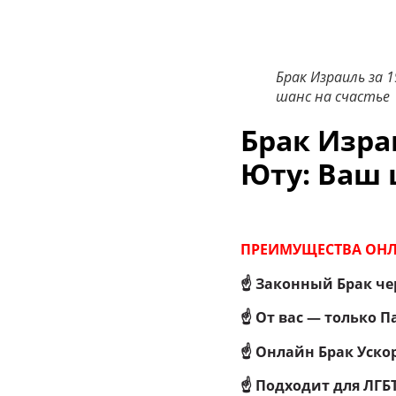
Брак Израиль за 
шанс на счастье
Брак Изра
Юту
: Ваш 
ПРЕИМУЩЕСТВА ОНЛ
☝
Законный Брак че
☝ От вас — только П
☝ Онлайн Брак Уско
☝ Подходит для ЛГБ