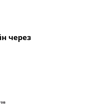
йн через
тов