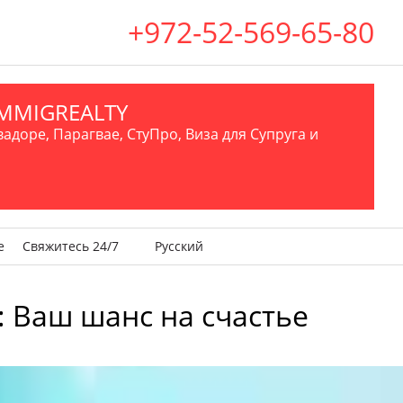
+972-52-569-65-80
.IMMIGREALTY
вадоре, Парагвае, СтуПро, Виза для Супруга и
е
Свяжитесь 24/7
Русский
у: Ваш шанс на счастье