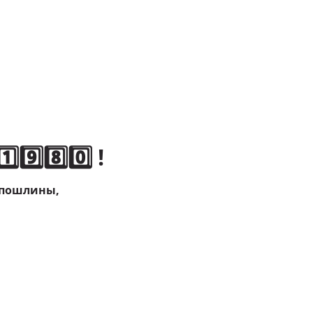
️⃣8️⃣0️⃣ !
 пошлины,