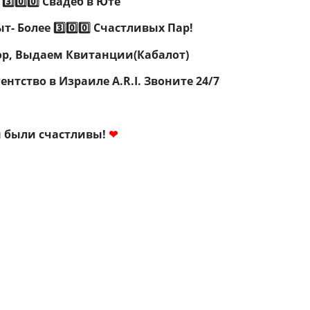
3️⃣0️⃣0️⃣ Свадеб в Юте
ыт- Более
3️⃣0️⃣0️⃣
Счастливых Пар!
р, Выдаем Квитанции(Кабалот)
ентство в Израиле A.R.I.
Звоните 24/7
ы были счастливы!
❤