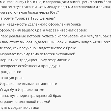
 с Utah County Clerk (США) и сопровождаем онлайн-регистрацию брак
ия соответствуют законам Юты, международным соглашениям и призна
ура заключения брака через Юту?
 услуги “Брак за 1980 шекелей”
ы и надежность удаленного оформления брака
оформления вашего брака через интернет-сервис
пар: реальные истории успеха с использованием услуги “Брак з
 вам стоит выбрать удаленный брак и начать новую жизнь уже
е того, как получено Свидетельство о браке
 Израиле: почему тема остаётся актуальной
льтернатива традиционному оформлению
 неевреев: особенности процедуры
 гражданство
 важную роль
 Израиле: реальные возможности
Свадьбу в Израиле позже
нина: путь через гражданский брак
страция стала новой нормой
путь к созданию семьи