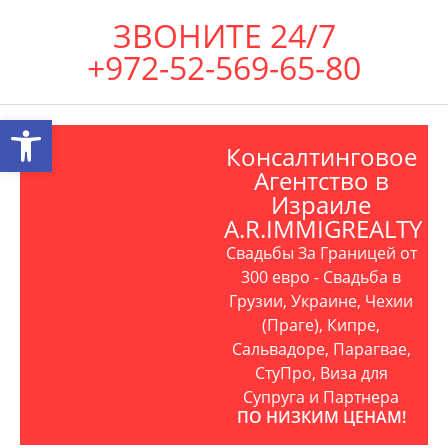
ЗВОНИТЕ 24/7
+972-52-569-65-80
Открыть панель инструментов
Консалтинговое
Агентство в
Израиле
A.R.IMMIGREALTY
Свадьбы За Границей от
300 евро - Свадьба в
Грузии, Украине, Чехии
(Праге), Кипре,
Сальвадоре, Парагвае,
СтуПро, Виза для
Супруга и Партнера
ПО НИЗКИМ ЦЕНАМ!