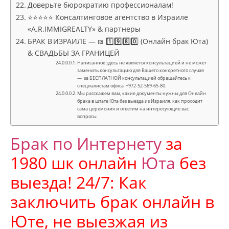
Доверьте бюрократию профессионалам!
⭐⭐⭐⭐⭐ Консалтинговое агентство в Израиле
«A.R.IMMIGREALTY» & партнеры
БРАК В ИЗРАИЛЕ — ₪ 1️⃣9️⃣8️⃣0️⃣ (Онлайн брак Юта)
& СВАДЬБЫ ЗА ГРАНИЦЕЙ
Написанное здесь не является консультацией и не может
заменить консультацию для Вашего конкретного случая
— за БЕСПЛАТНОЙ консультацией обращайтесь к
специалистам офиса +972-52-569-65-80.
Мы расскажем вам, какие документы нужны для Онлайн
брака в штате Юта без выезда из Израиля, как проходит
сама церемония и ответим на интересующие вас
вопросы
Брак по Интернету
за
1980 шк онлайн
Юта
без
выезда! 24/7: Как
заключить брак онлайн в
Юте, не выезжая из