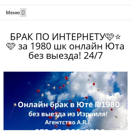
Меню
Свадьбы за границей
Вызов супруга или партнера в Израиль
Онлайн брак в Юте
Свяжитесь 24/7
БРАК ПО ИНТЕРНЕТУ🩷⭐
🩷 за 1980 шк онлайн Юта
без выезда! 24/7