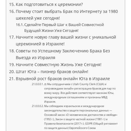
Как подготовиться к церемонии?
Почему стоит выбрать Брак по Интернету за 1980
шекелей уже сегодня!
Сделайте Первый Шаг к Вашей Совместной
Будущей Жизни Уже Сегодня!
Начните новую главу вашей жизни с уникальной
церемонией в Израиле!
Советы по Успешному Заключению Брака Без
Выезда из Израиля
Начните Совместную Жизнь Уже Сегодня!
Штат Юта – пионер браков онлайн!
Взрывной рост браков онлайн Юта в Израиле
⚖ Мы сотрудничаем с Utah County Clerk (США) и
сопровождаем онлайн-регистрацию браков для пар по
всему миру. Все действия соответствуют законам Юты,
международным соглашениям и признаны МВД
Израиля.
Мы соблюдаем израильское и международное
законодательство о защите персональных данных —
Основной закон «О человеческом достоинстве и свободе»
(1992 г.), Закон о защите частной жизни (1981 г.) и
Правила безопасности (2017 г.). GDPR (Общий регламент
по защите данных) Европейского Союза