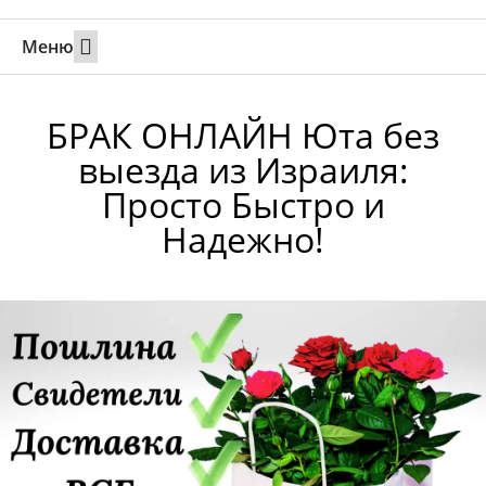
Меню
Свадьбы за границей
Вызов супруга или партнера в Израиль
Онлайн брак в Юте
Свяжитесь 24/7
БРАК ОНЛАЙН Юта без
выезда из Израиля:
Просто Быстро и
Надежно!