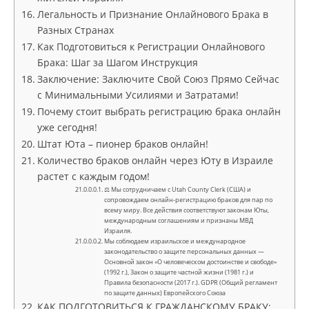
Легальность и Признание Онлайнового Брака в
Разных Странах
Как Подготовиться к Регистрации Онлайнового
Брака: Шаг за Шагом Инструкция
Заключение: Заключите Свой Союз Прямо Сейчас
с Минимальными Усилиями и Затратами!
Почему стоит выбрать регистрацию брака онлайн
уже сегодня!
Штат Юта – пионер браков онлайн!
Количество браков онлайн через Юту в Израиле
растет с каждым годом!
⚖ Мы сотрудничаем с Utah County Clerk (США) и
сопровождаем онлайн-регистрацию браков для пар по
всему миру. Все действия соответствуют законам Юты,
международным соглашениям и признаны МВД
Израиля.
Мы соблюдаем израильское и международное
законодательство о защите персональных данных —
Основной закон «О человеческом достоинстве и свободе»
(1992 г.), Закон о защите частной жизни (1981 г.) и
Правила безопасности (2017 г.). GDPR (Общий регламент
по защите данных) Европейского Союза
КАК ПОДГОТОВИТЬСЯ К ГРАЖДАНСКОМУ БРАКУ: