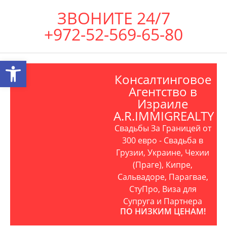
ЗВОНИТЕ 24/7
+972-52-569-65-80
Открыть панель инструментов
Консалтинговое
Агентство в
Израиле
A.R.IMMIGREALTY
Свадьбы За Границей от
300 евро - Свадьба в
Грузии, Украине, Чехии
(Праге), Кипре,
Сальвадоре, Парагвае,
СтуПро, Виза для
Супруга и Партнера
ПО НИЗКИМ ЦЕНАМ!