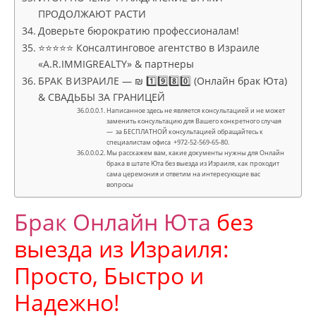
ПРОДОЛЖАЮТ РАСТИ
Доверьте бюрократию профессионалам!
⭐⭐⭐⭐⭐ Консалтинговое агентство в Израиле
«A.R.IMMIGREALTY» & партнеры
БРАК В ИЗРАИЛЕ — ₪ 1️⃣9️⃣8️⃣0️⃣ (Онлайн брак Юта)
& СВАДЬБЫ ЗА ГРАНИЦЕЙ
Написанное здесь не является консультацией и не может
заменить консультацию для Вашего конкретного случая
— за БЕСПЛАТНОЙ консультацией обращайтесь к
специалистам офиса +972-52-569-65-80.
Мы расскажем вам, какие документы нужны для Онлайн
брака в штате Юта без выезда из Израиля, как проходит
сама церемония и ответим на интересующие вас
вопросы
Брак Онлайн
Юта
без
выезда из Израиля:
Просто, Быстро и
Надежно!