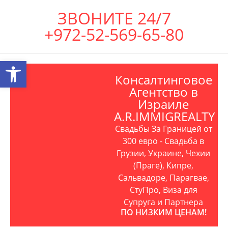
ЗВОНИТЕ 24/7
+972-52-569-65-80
Открыть панель инструментов
Консалтинговое
Агентство в
Израиле
A.R.IMMIGREALTY
Свадьбы За Границей от
300 евро - Свадьба в
Грузии, Украине, Чехии
(Праге), Кипре,
Сальвадоре, Парагвае,
СтуПро, Виза для
Супруга и Партнера
ПО НИЗКИМ ЦЕНАМ!