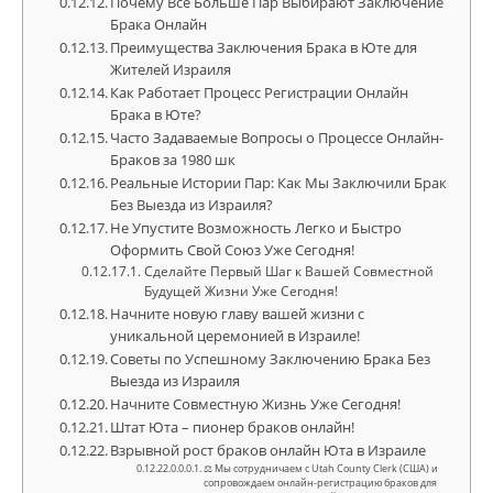
Почему Все Больше Пар Выбирают Заключение
Брака Онлайн
Преимущества Заключения Брака в Юте для
Жителей Израиля
Как Работает Процесс Регистрации Онлайн
Брака в Юте?
Часто Задаваемые Вопросы о Процессе Онлайн-
Браков за 1980 шк
Реальные Истории Пар: Как Мы Заключили Брак
Без Выезда из Израиля?
Не Упустите Возможность Легко и Быстро
Оформить Свой Союз Уже Сегодня!
Сделайте Первый Шаг к Вашей Совместной
Будущей Жизни Уже Сегодня!
Начните новую главу вашей жизни с
уникальной церемонией в Израиле!
Советы по Успешному Заключению Брака Без
Выезда из Израиля
Начните Совместную Жизнь Уже Сегодня!
Штат Юта – пионер браков онлайн!
Взрывной рост браков онлайн Юта в Израиле
⚖ Мы сотрудничаем с Utah County Clerk (США) и
сопровождаем онлайн-регистрацию браков для