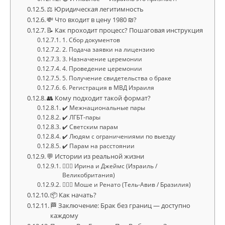
⚖️ Юридическая легитимность
💸 Что входит в цену 1980 ₪?
📝 Как проходит процесс? Пошаговая инструкция
1. Сбор документов
2. Подача заявки на лицензию
3. Назначение церемонии
4. Проведение церемонии
5. Получение свидетельства о браке
6. Регистрация в МВД Израиля
👥 Кому подходит такой формат?
✔️ Межнациональные пары
✔️ ЛГБТ-пары
✔️ Светским парам
✔️ Людям с ограничениями по выезду
✔️ Парам на расстоянии
💬 Истории из реальной жизни
👩‍❤️‍👨 Ирина и Джеймс (Израиль /
Великобритания)
👨‍❤️‍👨 Моше и Ренато (Тель-Авив / Бразилия)
📦 Как начать?
🏁 Заключение: Брак без границ — доступно
каждому