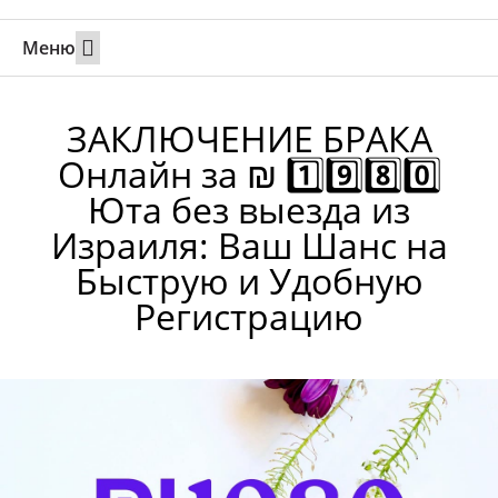
Меню
Свадьбы за границей
Вызов супруга или партнера в Израиль
Онлайн брак в Юте
Свяжитесь 24/7
ЗАКЛЮЧЕНИЕ БРАКА
Онлайн за ₪ 1️⃣9️⃣8️⃣0️⃣
Юта без выезда из
Израиля: Ваш Шанс на
Быструю и Удобную
Регистрацию