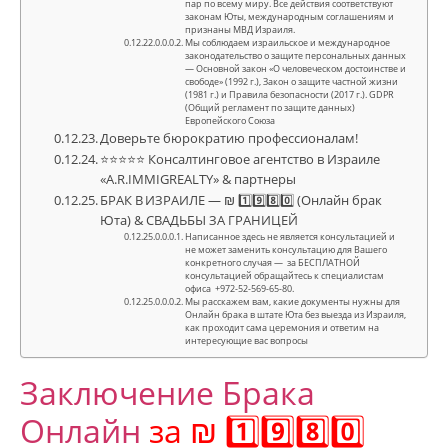
пар по всему миру. Все действия соответствуют
законам Юты, международным соглашениям и
признаны МВД Израиля.
Мы соблюдаем израильское и международное
законодательство о защите персональных данных
— Основной закон «О человеческом достоинстве и
свободе» (1992 г.), Закон о защите частной жизни
(1981 г.) и Правила безопасности (2017 г.). GDPR
(Общий регламент по защите данных)
Европейского Союза
Доверьте бюрократию профессионалам!
⭐⭐⭐⭐⭐ Консалтинговое агентство в Израиле
«A.R.IMMIGREALTY» & партнеры
БРАК В ИЗРАИЛЕ — ₪ 1️⃣9️⃣8️⃣0️⃣ (Онлайн брак
Юта) & СВАДЬБЫ ЗА ГРАНИЦЕЙ
Написанное здесь не является консультацией и
не может заменить консультацию для Вашего
конкретного случая — за БЕСПЛАТНОЙ
консультацией обращайтесь к специалистам
офиса +972-52-569-65-80.
Мы расскажем вам, какие документы нужны для
Онлайн брака в штате Юта без выезда из Израиля,
как проходит сама церемония и ответим на
интересующие вас вопросы
Заключение Брака
Онлайн
за ₪ 1️⃣9️⃣8️⃣0️⃣