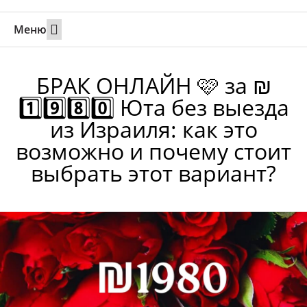
Меню
Свадьбы за границей
Вызов супруга или партнера в Израиль
Онлайн брак в Юте
Свяжитесь 24/7
БРАК ОНЛАЙН 🩷 за ₪
1️⃣9️⃣8️⃣0️⃣ Юта без выезда
из Израиля: как это
возможно и почему стоит
выбрать этот вариант?