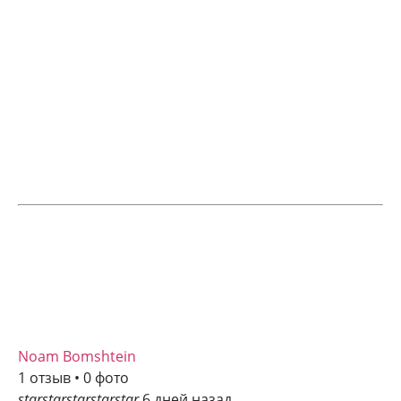
Noam Bomshtein
1 отзыв • 0 фото
star
star
star
star
star
6 дней назад