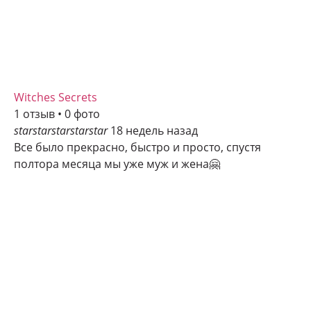
Witches Secrets
1 отзыв • 0 фото
star
star
star
star
star
18 недель назад
Все было прекрасно, быстро и просто, спустя
полтора месяца мы уже муж и жена🤗