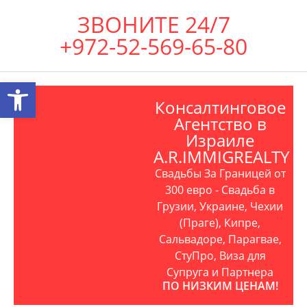
ЗВОНИТЕ 24/7
+972-52-569-65-80
Открыть панель инструментов
Консалтинговое
Агентство в
Израиле
A.R.IMMIGREALTY
Свадьбы За Границей от
300 евро - Свадьба в
Грузии, Украине, Чехии
(Праге), Кипре,
Сальвадоре, Парагвае,
СтуПро, Виза для
Супруга и Партнера
ПО НИЗКИМ ЦЕНАМ!