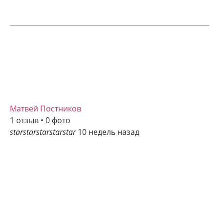
Матвей Постников
1 отзыв • 0 фото
star
star
star
star
star
10 недель назад