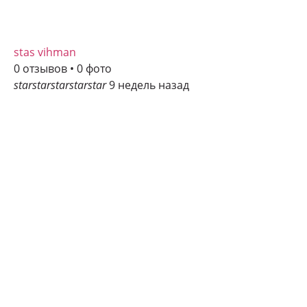
stas vihman
0 отзывов • 0 фото
star
star
star
star
star
9 недель назад