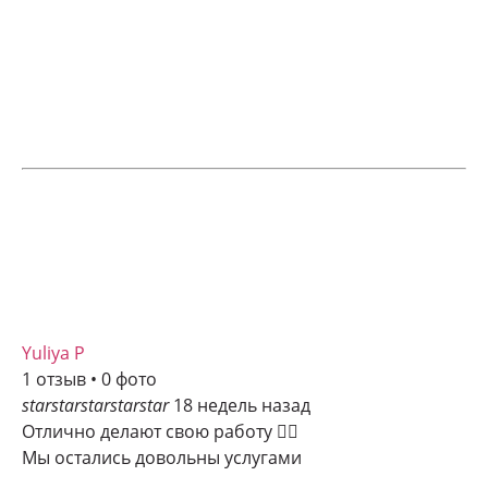
Yuliya P
1 отзыв • 0 фото
star
star
star
star
star
18 недель назад
Отлично делают свою работу 👍🏻
Мы остались довольны услугами