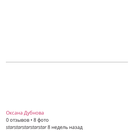
Оксана Дубнова
0 отзывов • 8 фото
star
star
star
star
star
8 недель назад