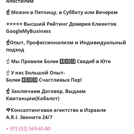
Апостилем
☝ Можно в Пятницу, в Субботу или Вечером
⭐⭐⭐⭐⭐ Высший Рейтинг Доверия Клиентов
GoogleMyBusiness
☝Опыт, Профессионализм и Индивидуальный
подход
☝
Мы Провели
Более 3️⃣0️⃣0️⃣ Свадеб в Юте
☝
У нас Большой Опыт-
Более
3️⃣0️⃣0️⃣
Счастливых Пар!
☝ Заключаем Договор, Выдаем
Квитанции(Кабалот)
🌹Консалтинговое агентство в Израиле
A.R.I.
Звоните 24/7
+ 972 (52) 569-65-80