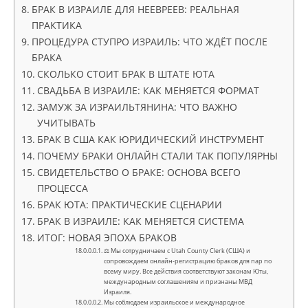
БРАК В ИЗРАИЛЕ ДЛЯ НЕЕВРЕЕВ: РЕАЛЬНАЯ
ПРАКТИКА
ПРОЦЕДУРА СТУПРО ИЗРАИЛЬ: ЧТО ЖДЁТ ПОСЛЕ
БРАКА
СКОЛЬКО СТОИТ БРАК В ШТАТЕ ЮТА
СВАДЬБА В ИЗРАИЛЕ: КАК МЕНЯЕТСЯ ФОРМАТ
ЗАМУЖ ЗА ИЗРАИЛЬТЯНИНА: ЧТО ВАЖНО
УЧИТЫВАТЬ
БРАК В США КАК ЮРИДИЧЕСКИЙ ИНСТРУМЕНТ
ПОЧЕМУ БРАКИ ОНЛАЙН СТАЛИ ТАК ПОПУЛЯРНЫ
СВИДЕТЕЛЬСТВО О БРАКЕ: ОСНОВА ВСЕГО
ПРОЦЕССА
БРАК ЮТА: ПРАКТИЧЕСКИЕ СЦЕНАРИИ
БРАК В ИЗРАИЛЕ: КАК МЕНЯЕТСЯ СИСТЕМА
ИТОГ: НОВАЯ ЭПОХА БРАКОВ
⚖ Мы сотрудничаем с Utah County Clerk (США) и
сопровождаем онлайн-регистрацию браков для пар по
всему миру. Все действия соответствуют законам Юты,
международным соглашениям и признаны МВД
Израиля.
Мы соблюдаем израильское и международное