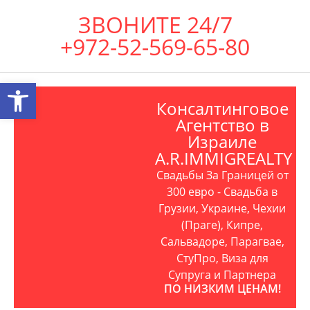
ЗВОНИТЕ 24/7
+972-52-569-65-80
Открыть панель инструментов
Консалтинговое
Агентство в
Израиле
A.R.IMMIGREALTY
Свадьбы За Границей от
300 евро - Свадьба в
Грузии, Украине, Чехии
(Праге), Кипре,
Сальвадоре, Парагвае,
СтуПро, Виза для
Супруга и Партнера
ПО НИЗКИМ ЦЕНАМ!