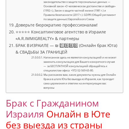
законодательство о защите персональных данных —
Основной закон «О человеческом достоинстве и свободе»
(1992 г.), Закон о защите частной жизни (1981 г.) и
Правила безопасности (2017 г.). GDPR (Общий регламент
по защите данных) Европейского Союза
Доверьте бюрократию профессионалам!
⭐⭐⭐⭐⭐ Консалтинговое агентство в Израиле
«A.R.IMMIGREALTY» & партнеры
БРАК В ИЗРАИЛЕ — ₪ 1️⃣9️⃣8️⃣0️⃣ (Онлайн брак Юта)
& СВАДЬБЫ ЗА ГРАНИЦЕЙ
Написанное здесь не является консультацией и не может
заменить консультацию для Вашего конкретного случая
— за БЕСПЛАТНОЙ консультацией обращайтесь к
специалистам офиса +972-52-569-65-80.
Мы расскажем вам, какие документы нужны для Онлайн
брака в штате Юта без выезда из Израиля, как проходит
сама церемония и ответим на интересующие вас
вопросы
Брак с Гражданином
Израиля
Онлайн в
Юте
без выезда из страны