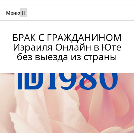
Меню
Свадьбы за границей
Вызов супруга или партнера в Израиль
Онлайн брак в Юте
Свяжитесь 24/7
БРАК С ГРАЖДАНИНОМ
Израиля Онлайн в Юте
без выезда из страны