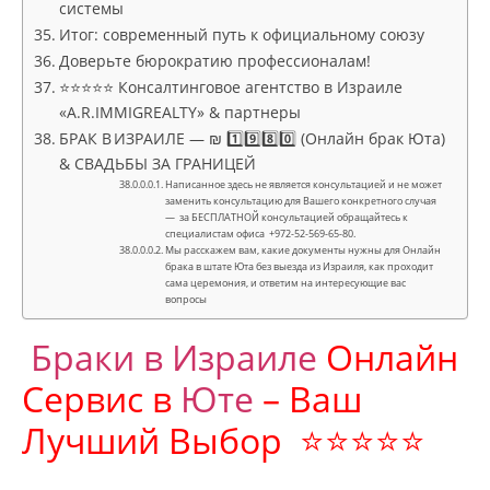
системы
Итог: современный путь к официальному союзу
Доверьте бюрократию профессионалам!
⭐⭐⭐⭐⭐ Консалтинговое агентство в Израиле
«A.R.IMMIGREALTY» & партнеры
БРАК В ИЗРАИЛЕ — ₪ 1️⃣9️⃣8️⃣0️⃣ (Онлайн брак Юта)
& СВАДЬБЫ ЗА ГРАНИЦЕЙ
Написанное здесь не является консультацией и не может
заменить консультацию для Вашего конкретного случая
— за БЕСПЛАТНОЙ консультацией обращайтесь к
специалистам офиса +972-52-569-65-80.
Мы расскажем вам, какие документы нужны для Онлайн
брака в штате Юта без выезда из Израиля, как проходит
сама церемония, и ответим на интересующие вас
вопросы
Браки в Израиле
Онлайн
Сервис в
Юте
– Ваш
Лучший Выбор ⭐⭐⭐⭐⭐