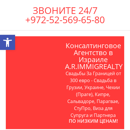
ЗВОНИТЕ 24/7
+972-52-569-65-80
Открыть панель инструментов
Консалтинговое
Агентство в
Израиле
A.R.IMMIGREALTY
Свадьбы За Границей от
300 евро - Свадьба в
Грузии, Украине, Чехии
(Праге), Кипре,
Сальвадоре, Парагвае,
СтуПро, Виза для
Супруга и Партнера
ПО НИЗКИМ ЦЕНАМ!