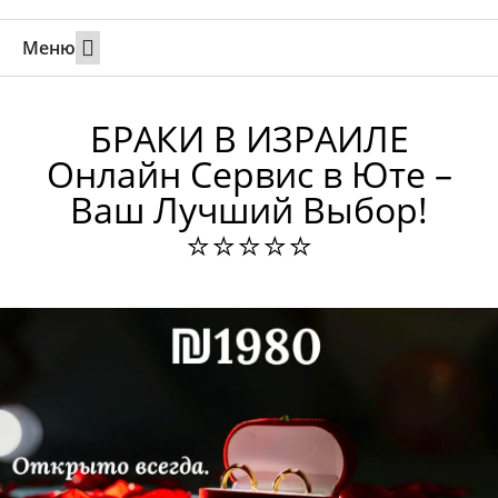
Меню
Свадьбы за границей
Вызов супруга или партнера в Израиль
Онлайн брак в Юте
Свяжитесь 24/7
БРАКИ В ИЗРАИЛЕ
Онлайн Сервис в Юте –
Ваш Лучший Выбор!
⭐⭐⭐⭐⭐