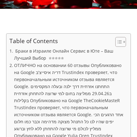
Table of Contents
Браки в Израиле Онлайн Сервис в Юте – Ваш
Лучший Выбор ⭐⭐⭐⭐⭐
ОТЛИЧНО на основании 60 отзывы Опубликовано
на Google דריה איסייצ'ב Trustindex проверяет, что
первоначальным источником отзыва является
Google. התחתנו אזרחית דרך ילנה ובעלה המקסימים
ב29.04.26 ממליצה בחום למי שרוצה להתחתן אזרחית
בקלילות Опубликовано на Google TheCookieMasteR
Trustindex проверяет, что первоначальным
источником отзыва является Google. אחד הרגעים הכי
יפים שהיו לנו כל התנהל מצוקה מדהימה וכבר כמו חלום
ממליץ לכולם מי שרוצה להתחתן ללא לחץ וברוגע
Опубликовано на Google Yulia Oren Trustindex