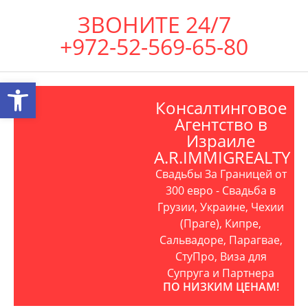
ЗВОНИТЕ 24/7
+972-52-569-65-80
Открыть панель инструментов
Консалтинговое
Агентство в
Израиле
A.R.IMMIGREALTY
Свадьбы За Границей от
300 евро - Свадьба в
Грузии, Украине, Чехии
(Праге), Кипре,
Сальвадоре, Парагвае,
СтуПро, Виза для
Супруга и Партнера
ПО НИЗКИМ ЦЕНАМ!