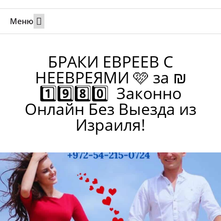
Меню
Свадьбы за границей
Вызов супруга или партнера в Израиль
Онлайн брак в Юте
Свяжитесь 24/7
БРАКИ ЕВРЕЕВ С
НЕЕВРЕЯМИ 🩷 за ₪
1️⃣9️⃣8️⃣0️⃣ Законно
Онлайн Без Выезда из
Израиля!