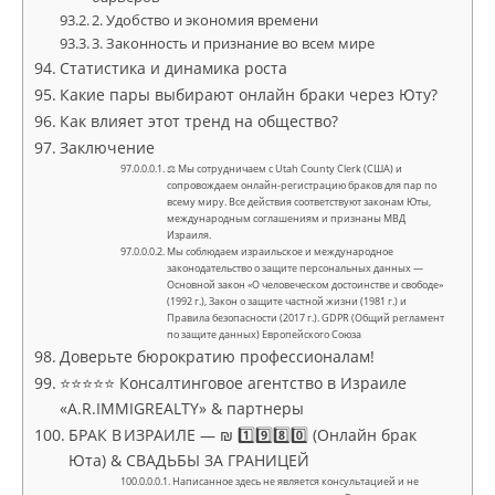
2. Удобство и экономия времени
3. Законность и признание во всем мире
Статистика и динамика роста
Какие пары выбирают онлайн браки через Юту?
Как влияет этот тренд на общество?
Заключение
⚖ Мы сотрудничаем с Utah County Clerk (США) и
сопровождаем онлайн-регистрацию браков для пар по
всему миру. Все действия соответствуют законам Юты,
международным соглашениям и признаны МВД
Израиля.
Мы соблюдаем израильское и международное
законодательство о защите персональных данных —
Основной закон «О человеческом достоинстве и свободе»
(1992 г.), Закон о защите частной жизни (1981 г.) и
Правила безопасности (2017 г.). GDPR (Общий регламент
по защите данных) Европейского Союза
Доверьте бюрократию профессионалам!
⭐⭐⭐⭐⭐ Консалтинговое агентство в Израиле
«A.R.IMMIGREALTY» & партнеры
БРАК В ИЗРАИЛЕ — ₪ 1️⃣9️⃣8️⃣0️⃣ (Онлайн брак
Юта) & СВАДЬБЫ ЗА ГРАНИЦЕЙ
Написанное здесь не является консультацией и не