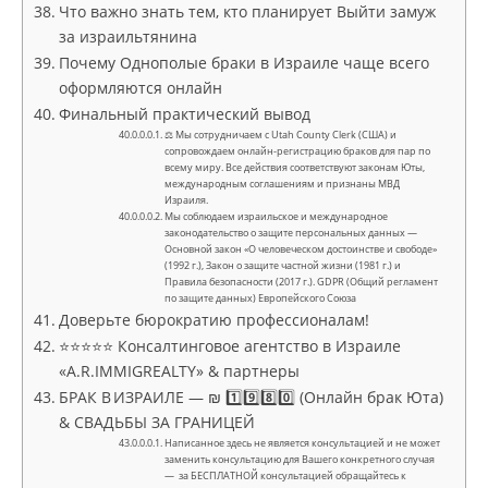
Что важно знать тем, кто планирует Выйти замуж
за израильтянина
Почему Однополые браки в Израиле чаще всего
оформляются онлайн
Финальный практический вывод
⚖ Мы сотрудничаем с Utah County Clerk (США) и
сопровождаем онлайн-регистрацию браков для пар по
всему миру. Все действия соответствуют законам Юты,
международным соглашениям и признаны МВД
Израиля.
Мы соблюдаем израильское и международное
законодательство о защите персональных данных —
Основной закон «О человеческом достоинстве и свободе»
(1992 г.), Закон о защите частной жизни (1981 г.) и
Правила безопасности (2017 г.). GDPR (Общий регламент
по защите данных) Европейского Союза
Доверьте бюрократию профессионалам!
⭐⭐⭐⭐⭐ Консалтинговое агентство в Израиле
«A.R.IMMIGREALTY» & партнеры
БРАК В ИЗРАИЛЕ — ₪ 1️⃣9️⃣8️⃣0️⃣ (Онлайн брак Юта)
& СВАДЬБЫ ЗА ГРАНИЦЕЙ
Написанное здесь не является консультацией и не может
заменить консультацию для Вашего конкретного случая
— за БЕСПЛАТНОЙ консультацией обращайтесь к