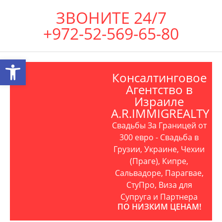
ЗВОНИТЕ 24/7
+972-52-569-65-80
Открыть панель инструментов
Консалтинговое
Агентство в
Израиле
A.R.IMMIGREALTY
Свадьбы За Границей от
300 евро - Свадьба в
Грузии, Украине, Чехии
(Праге), Кипре,
Сальвадоре, Парагвае,
СтуПро, Виза для
Супруга и Партнера
ПО НИЗКИМ ЦЕНАМ!