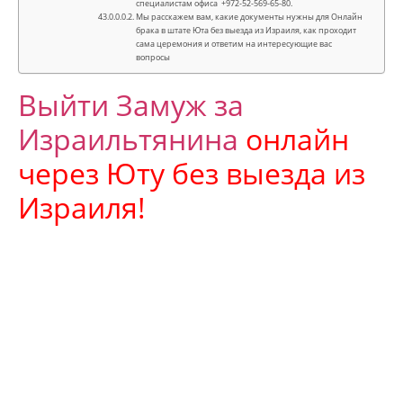
специалистам офиса +972-52-569-65-80.
Мы расскажем вам, какие документы нужны для Онлайн
брака в штате Юта без выезда из Израиля, как проходит
сама церемония и ответим на интересующие вас
вопросы
Выйти Замуж за
Израильтянина
онлайн
через
Юту
без выезда из
Израиля!