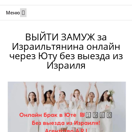
Меню
Свадьбы за границей
Вызов супруга или партнера в Израиль
Онлайн брак в Юте
Свяжитесь 24/7
ВЫЙТИ ЗАМУЖ за
Израильтянина онлайн
через Юту без выезда из
Израиля