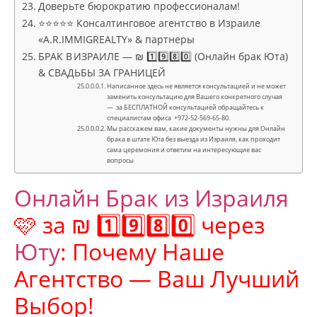
Доверьте бюрократию профессионалам!
⭐⭐⭐⭐⭐ Консалтинговое агентство в Израиле
«A.R.IMMIGREALTY» & партнеры
БРАК В ИЗРАИЛЕ — ₪ 1️⃣9️⃣8️⃣0️⃣ (Онлайн брак Юта)
& СВАДЬБЫ ЗА ГРАНИЦЕЙ
Написанное здесь не является консультацией и не может
заменить консультацию для Вашего конкретного случая
— за БЕСПЛАТНОЙ консультацией обращайтесь к
специалистам офиса +972-52-569-65-80.
Мы расскажем вам, какие документы нужны для Онлайн
брака в штате Юта без выезда из Израиля, как проходит
сама церемония и ответим на интересующие вас
вопросы
Онлайн Брак из Израиля
🩷 за ₪ 1️⃣9️⃣8️⃣0️⃣ через
Юту
: Почему Наше
Агентство — Ваш Лучший
Выбор!