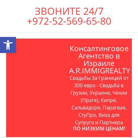
ЗВОНИТЕ 24/7
+972-52-569-65-80
Открыть панель инструментов
Консалтинговое
Агентство в
Израиле
A.R.IMMIGREALTY
Свадьбы За Границей от
300 евро - Свадьба в
Грузии, Украине, Чехии
(Праге), Кипре,
Сальвадоре, Парагвае,
СтуПро, Виза для
Супруга и Партнера
ПО НИЗКИМ ЦЕНАМ!