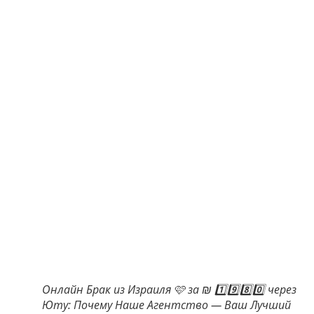
Онлайн Брак из Израиля 🩷 за ₪ 1️⃣9️⃣8️⃣0️⃣ через
Юту: Почему Наше Агентство — Ваш Лучший