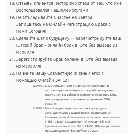
Отзывы Клиентов: Истории Успеха от Тех, Кто Уже
Воспользовался Нашими Услугами
Не Откладывайте Счастье на Завтра —
Запишитесь на Онлайн Регистрацию Брака с
Нами Сегодня!
Сделайте шаг к будущему — зарегистрируйте ваш
Ютский брак – онлайн брак в Юте без выезда из
Израиля
Зарегистрируйте Брак онлайн в Юте без выезда
из Израиля!
Начните Вашу Совместную Жизнь Легко с
Помощью Онлайн ЗАГСа!
⚖ Мы сотрудничаем с Utah County Clerk (США) и
сопровождаем онлайн-регистрацию браков для пар по
всему миру. Все действия соответствуют законам Юты,
международным соглашениям и признаны МВД
Израиля.
Мы соблюдаем израильское и международное
законодательство о защите персональных данных —
Основной закон «О человеческом достоинстве и свободе»
(1992 г.), Закон о защите частной жизни (1981 г.) и
Правила безопасности (2017 г.). GDPR (Общий регламент
по защите данных) Европейского Союза