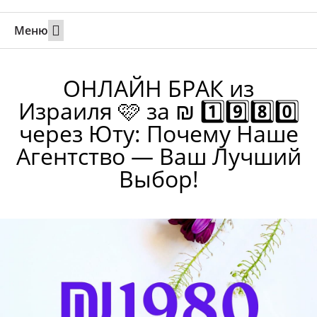
Меню
Свадьбы за границей
Вызов супруга или партнера в Израиль
Онлайн брак в Юте
Свяжитесь 24/7
ОНЛАЙН БРАК из
Израиля 🩷 за ₪ 1️⃣9️⃣8️⃣0️⃣
через Юту: Почему Наше
Агентство — Ваш Лучший
Выбор!