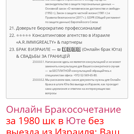
законодательство о защите персональных данных —
Основной закон «О человеческом достоинстве и свободе»
(1992 г.), Закон о защите частной жизни (1981 г.) и
Правила безопасности (2017 г.). GDPR (Общий регламент
по защите данных) Европейского Союза
Доверьте бюрократию профессионалам!
⭐⭐⭐⭐⭐ Консалтинговое агентство в Израиле
«A.R.IMMIGREALTY» & партнеры
БРАК В ИЗРАИЛЕ — ₪ 1️⃣9️⃣8️⃣0️⃣ (Онлайн брак Юта)
& СВАДЬБЫ ЗА ГРАНИЦЕЙ
Написанное здесь не является консультацией и не может
заменить консультацию для Вашего конкретного случая
— за БЕСПЛАТНОЙ консультацией обращайтесь к
специалистам офиса +972-52-569-65-80.
Мы расскажем вам, какие документы нужны для Онлайн
брака в штате Юта без выезда из Израиля, как проходит
сама церемония и ответим на интересующие вас
вопросы
Онлайн Бракосочетание
за 1980 шк в
Юте
без
выезда из Израиля: Ваш