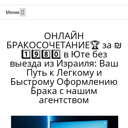
Меню
Свадьбы за границей
Вызов супруга или партнера в Израиль
Онлайн брак в Юте
Свяжитесь 24/7
ОНЛАЙН
БРАКОСОЧЕТАНИЕ🏆 за ₪
1️⃣9️⃣8️⃣0️⃣ в Юте без
выезда из Израиля: Ваш
Путь к Легкому и
Быстрому Оформлению
Брака с нашим
агентством