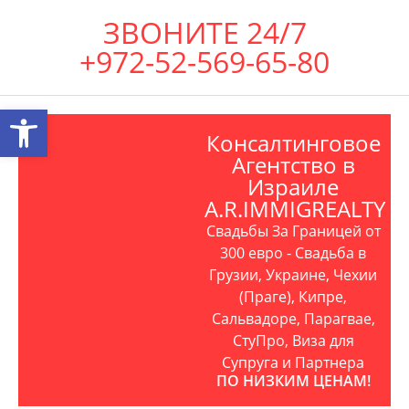
ЗВОНИТЕ 24/7
+972-52-569-65-80
Открыть панель инструментов
Консалтинговое
Агентство в
Израиле
A.R.IMMIGREALTY
Свадьбы За Границей от
300 евро - Свадьба в
Грузии, Украине, Чехии
(Праге), Кипре,
Сальвадоре, Парагвае,
СтуПро, Виза для
Супруга и Партнера
ПО НИЗКИМ ЦЕНАМ!