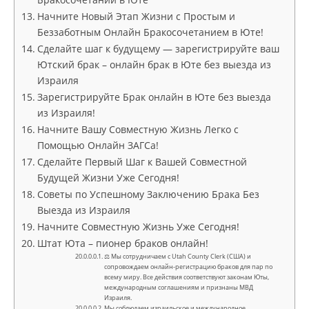
Начните Новый Этап Жизни с Простым и
Беззаботным Онлайн Бракосочетанием в Юте!
Сделайте шаг к будущему — зарегистрируйте ваш
Ютский брак – онлайн брак в Юте без выезда из
Израиля
Зарегистрируйте Брак онлайн в Юте без выезда
из Израиля!
Начните Вашу Совместную Жизнь Легко с
Помощью Онлайн ЗАГСа!
Сделайте Первый Шаг к Вашей Совместной
Будущей Жизни Уже Сегодня!
Советы по Успешному Заключению Брака Без
Выезда из Израиля
Начните Совместную Жизнь Уже Сегодня!
Штат Юта – пионер браков онлайн!
⚖ Мы сотрудничаем с Utah County Clerk (США) и
сопровождаем онлайн-регистрацию браков для пар по
всему миру. Все действия соответствуют законам Юты,
международным соглашениям и признаны МВД
Израиля.
Мы соблюдаем израильское и международное