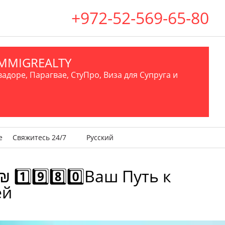
+972-52-569-65-80
.IMMIGREALTY
вадоре, Парагвае, СтуПро, Виза для Супруга и
е
Свяжитесь 24/7
Русский
️⃣9️⃣8️⃣0️⃣Ваш Путь к
ей