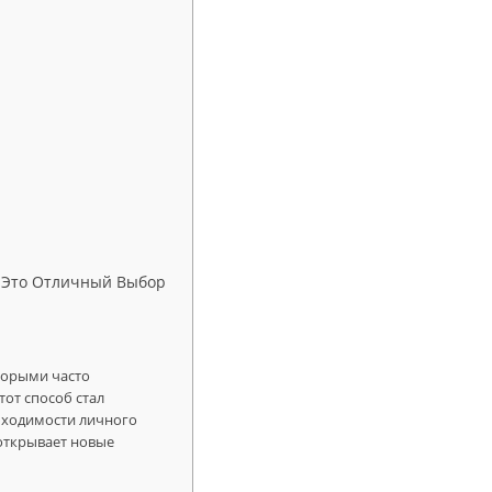
у Это Отличный Выбор
торыми часто
от способ стал
бходимости личного
 открывает новые