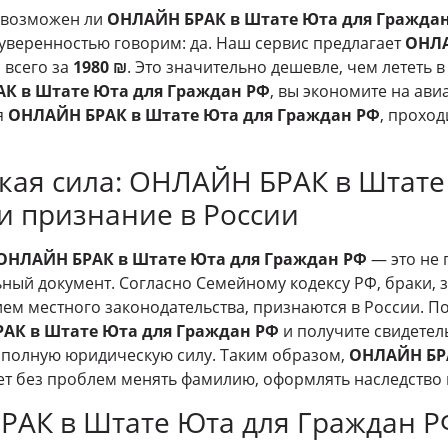
 возможен ли
ОНЛАЙН БРАК в Штате Юта для Гражда
 уверенностью говорим: да. Наш сервис предлагает
ОНЛА
Ф
всего за
1980 ₪
. Это значительно дешевле, чем лететь в
К в Штате Юта для Граждан РФ
, вы экономите на ави
я
ОНЛАЙН БРАК в Штате Юта для Граждан РФ
, проход
кая сила: ОНЛАЙН БРАК в Штате
и признание в России
ОНЛАЙН БРАК в Штате Юта для Граждан РФ
— это не 
ьный документ. Согласно Семейному кодексу РФ, браки,
ем местного законодательства, признаются в России. По
АК в Штате Юта для Граждан РФ
и получите свидетел
 полную юридическую силу. Таким образом,
ОНЛАЙН БРА
т без проблем менять фамилию, оформлять наследство 
РАК в Штате Юта для Граждан РФ