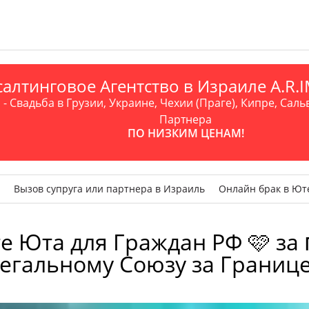
алтинговое Агентство в Израиле A.R
- Свадьба в Грузии, Украине, Чехии (Праге), Кипре, Саль
Партнера
ПО НИЗКИМ ЦЕНАМ!
Вызов супруга или партнера в Израиль
Онлайн брак в Ют
Юта для Граждан РФ 🩷 за ₪ 1
егальному Союзу за Границ