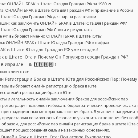
цена: ОНЛАЙН БРАК в Штате Юта для Граждан РФ за 1980 ₪
ла: ОНЛАЙН БРАК в Штате Юта для Граждан РФ и признание в России
Штате Юта для Граждан РФ для пар на расстоянии
рации: Как заключить ОНЛАЙН БРАК в Штате Юта для Граждан РФ?
Штате Юта для Граждан РФ: Сроки и результаты
не РФ выбирают именно ОНЛАЙН БРАК в Штате Юта?
ывы: ОНЛАЙН БРАК в Штате Юта для Граждан РФ в цифрах
К в Штате Юта для Граждан РФ уже сегодня!
ак в Штате Юта и Почему Он Популярен среди Граждан РФ?
 Израиле – ₪ 1️⃣9️⃣8️⃣0️⃣ !
ших клиентов:
 Регистрации Брака в Штате Юта для Российских Пар: Почем
 пары выбирают онлайн регистрацию брака в Юте
есс онлайн регистрации брака в Юте
ты и легальность онлайн заключения браков для российских пар
н регистрация позволяет избежать бюрократических проволочек, с ко
 при традиционных методах заключения брака. В условиях пандемии эт
, предоставляя возможность безопасно узаконить отношения без нео
м образом, для российских пар онлайн регистрация брака в штате Юта
ощает процесс создания семьи на законных основаниях.
а Онлайн Брак в Штате Юта: Пошаговое Руководство