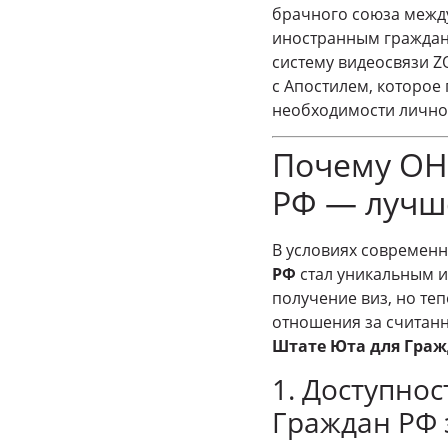
брачного союза межд
иностранным граждан
систему видеосвязи Z
с Апостилем, которое
необходимости личног
Почему ОН
РФ — лучш
В условиях современ
РФ
стал уникальным и
получение виз, но те
отношения за считанн
Штате Юта для Гра
1. Доступно
Граждан РФ 