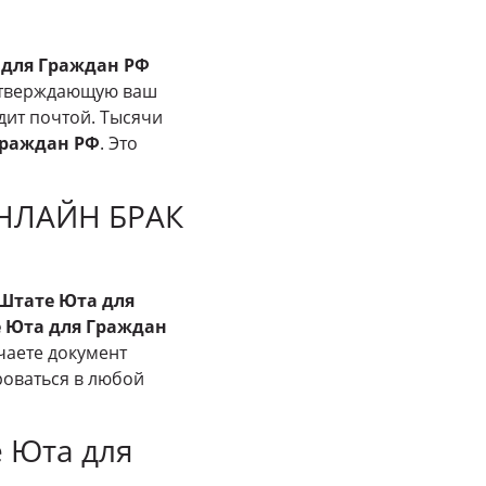
 для Граждан РФ
одтверждающую ваш
дит почтой. Тысячи
Граждан РФ
. Это
ОНЛАЙН БРАК
Штате Юта для
 Юта для Граждан
учаете документ
роваться в любой
е Юта для