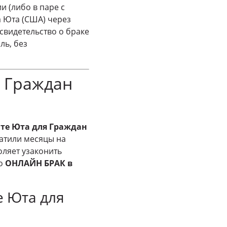
 (либо в паре с
 Юта (США) через
свидетельство о браке
ль, без
 Граждан
те Юта для Граждан
атили месяцы на
ляет узаконить
то
ОНЛАЙН БРАК в
е Юта для