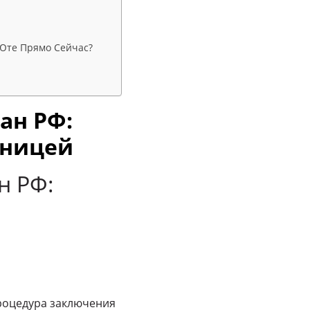
 Юте Прямо Сейчас?
ан РФ:
аницей
н РФ:
роцедура заключения