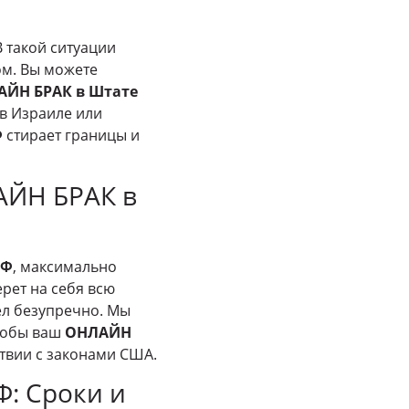
В такой ситуации
м. Вы можете
АЙН БРАК в Штате
 в Израиле или
Ф
стирает границы и
АЙН БРАК в
РФ
, максимально
рет на себя всю
л безупречно. Мы
чтобы ваш
ОНЛАЙН
твии с законами США.
Ф: Сроки и