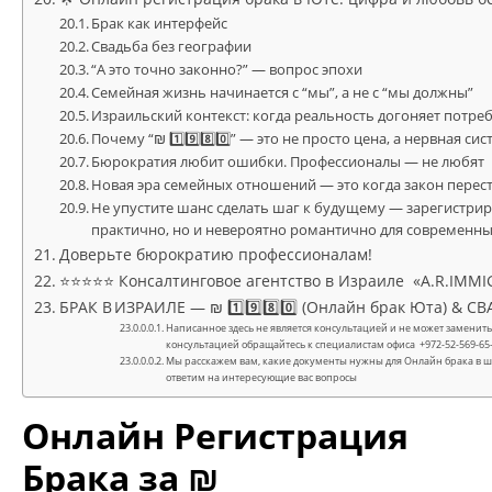
Брак как интерфейс
Свадьба без географии
“А это точно законно?” — вопрос эпохи
Семейная жизнь начинается с “мы”, а не с “мы должны”
Израильский контекст: когда реальность догоняет потре
Почему “₪ 1️⃣9️⃣8️⃣0️⃣” — это не просто цена, а нервная си
Бюрократия любит ошибки. Профессионалы — не любят
Новая эра семейных отношений — это когда закон перес
Не упустите шанс сделать шаг к будущему — зарегистрир
практично, но и невероятно романтично для современных
Доверьте бюрократию профессионалам!
⭐⭐⭐⭐⭐ Консалтинговое агентство в Израиле «A.R.IMMI
БРАК В ИЗРАИЛЕ — ₪ 1️⃣9️⃣8️⃣0️⃣ (Онлайн брак Юта) & 
Написанное здесь не является консультацией и не может замени
консультацией обращайтесь к специалистам офиса +972-52-569-65-
Мы расскажем вам, какие документы нужны для Онлайн брака в шт
ответим на интересующие вас вопросы
Онлайн Регистрация
Брака за ₪