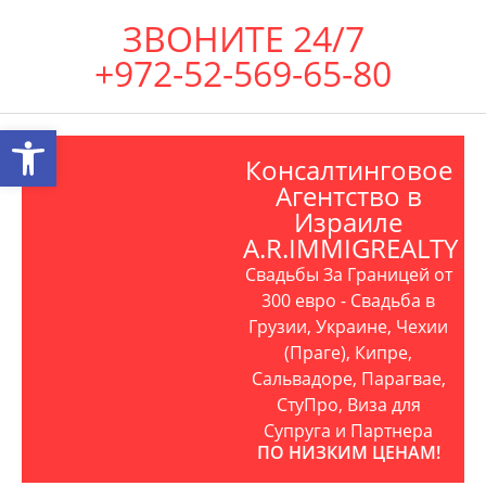
ЗВОНИТЕ 24/7
+972-52-569-65-80
Открыть панель инструментов
Консалтинговое
Агентство в
Израиле
A.R.IMMIGREALTY
Свадьбы За Границей от
300 евро - Свадьба в
Грузии, Украине, Чехии
(Праге), Кипре,
Сальвадоре, Парагвае,
СтуПро, Виза для
Супруга и Партнера
ПО НИЗКИМ ЦЕНАМ!