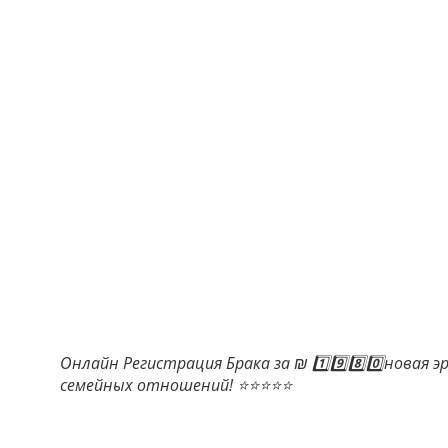
Онлайн Регистрация Брака за ₪ 1️⃣9️⃣8️⃣0️⃣новая э
семейных отношений! ⭐⭐⭐⭐⭐