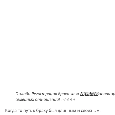
Онлайн Регистрация Брака за ₪ 1️⃣9️⃣8️⃣0️⃣новая э
семейных отношений! ⭐⭐⭐⭐⭐
Когда-то путь к браку был длинным и сложным.