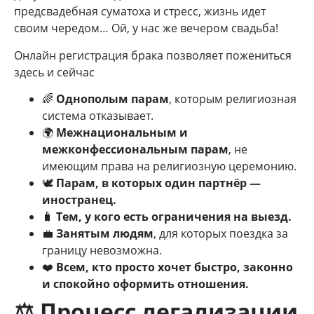
предсвадебная суматоха и стресс, жизнь идет
своим чередом… Ой, у нас же вечером свадьба!
Онлайн регистрация брака позволяет пожениться
здесь и сейчас
🌈
Однополым парам
, которым религиозная
система отказывает.
🌍
Межнациональным и
межконфессиональным парам
, не
имеющим права на религиозную церемонию.
🕊
Парам, в которых один партнёр —
иностранец.
🧳
Тем, у кого есть ограничения на выезд.
💼
Занятым людям
, для которых поездка за
границу невозможна.
❤️
Всем, кто просто хочет быстро, законно
и спокойно оформить отношения.
⚖️
Процесс легализации