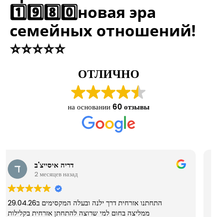
1️⃣9️⃣8️⃣0️⃣новая эра
семейных отношений!
⭐⭐⭐⭐⭐
ОТЛИЧНО
на основании
60 отзывы
TheCookieMasteR
2 месяцев назад
אחד הרגעים הכי יפים שהיו לנו כל התנהל מצוקה מדהימה וכבר
כמו חלום