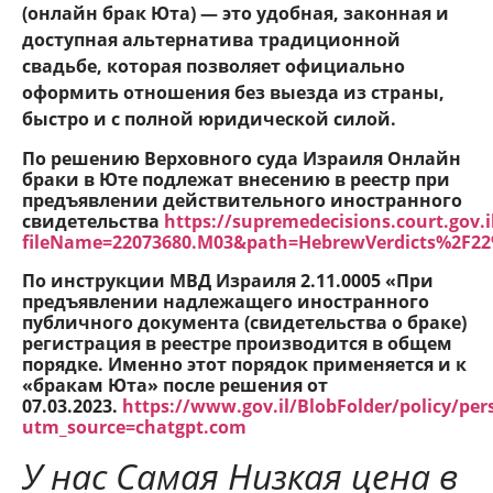
(онлайн брак Юта) — это удобная, законная и
доступная альтернатива традиционной
свадьбе, которая позволяет официально
оформить отношения без выезда из страны,
быстро и с полной юридической силой.
По решению Верховного суда Израиля Онлайн
браки в Юте подлежат внесению в реестр при
предъявлении действительного иностранного
свидетельства
https://supremedecisions.court.gov
fileName=22073680.M03&path=HebrewVerdicts%2F2
По инструкции МВД Израиля 2.11.0005 «При
предъявлении надлежащего иностранного
публичного документа (свидетельства о браке)
регистрация в реестре производится в общем
порядке. Именно этот порядок применяется и к
«бракам Юта» после решения от
07.03.2023.
https://www.gov.il/BlobFolder/policy/pe
utm_source=chatgpt.com
У нас Самая Низкая цена в