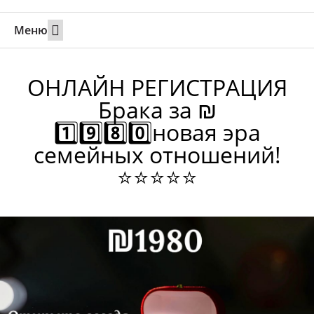
Меню
Свадьбы за границей
Вызов супруга или партнера в Израиль
Онлайн брак в Юте
Свяжитесь 24/7
ОНЛАЙН РЕГИСТРАЦИЯ
Брака за ₪
1️⃣9️⃣8️⃣0️⃣новая эра
семейных отношений!
⭐⭐⭐⭐⭐