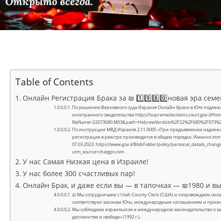
Table of Contents
Онлайн Регистрация Брака за ₪ 1️⃣9️⃣8️⃣0️⃣новая эра с
По решению Верховного суда Израиля Онлайн браки в Юте подлежа
иностранного свидетельства https://supremedecisions.court.gov.il/H
fileName=22073680.M03&path=HebrewVerdicts%2F22%2F680%2F073%
По инструкции МВД Израиля 2.11.0005 «При предъявлении надлежащ
регистрация в реестре производится в общем порядке. Именно этот
07.03.2023. https://www.gov.il/BlobFolder/policy/personal_details_ch
utm_source=chatgpt.com
У нас Самая Низкая цена в Израиле!
У нас более 300 счастливых пар!
Онлайн Брак, и даже если вы — в тапочках — ₪1980 и вы
⚖ Мы сотрудничаем с Utah County Clerk (США) и сопровождаем онла
соответствуют законам Юты, международным соглашениям и приз
Мы соблюдаем израильское и международное законодательство о з
достоинстве и свободе» (1992 г.),