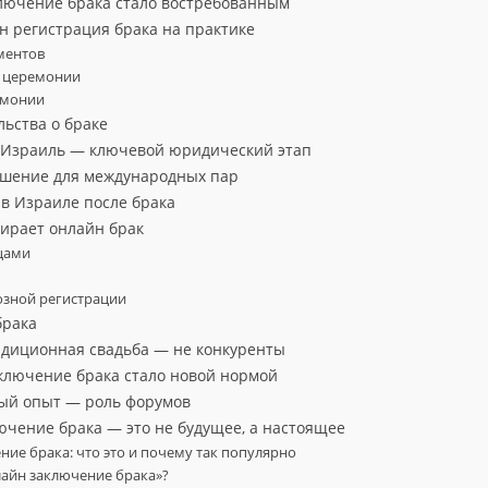
лючение брака стало востребованным
н регистрация брака на практике
ментов
ы церемонии
емонии
ьства о браке
 Израиль — ключевой юридический этап
ешение для международных пар
в Израиле после брака
бирает онлайн брак
цами
озной регистрации
брака
адиционная свадьба — не конкуренты
ключение брака стало новой нормой
ный опыт — роль форумов
ючение брака — это не будущее, а настоящее
ие брака: что это и почему так популярно
лайн заключение брака»?