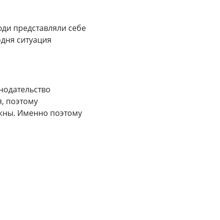
юди представляли себе
одня ситуация
нодательство
, поэтому
жны. Именно поэтому