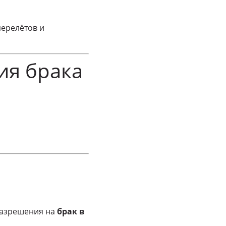
ерелётов и
ия брака
разрешения на
брак в