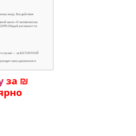
всему миру. Все действия
вной закон «О человеческом
.). GDPR (Общий регламент по
ного случая — за БЕСПЛАТНОЙ
проходит сама церемония и
у
за ₪
лярно