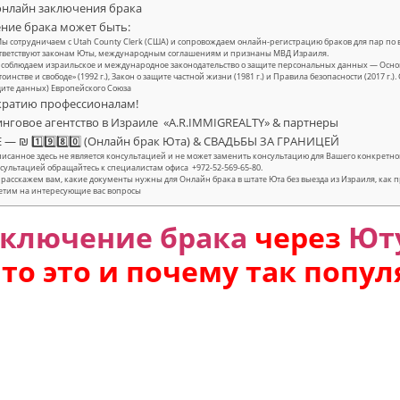
нлайн заключения брака
ние брака может быть:
ы сотрудничаем с Utah County Clerk (США) и сопровождаем онлайн-регистрацию браков для пар по 
тветствуют законам Юты, международным соглашениям и признаны МВД Израиля.
соблюдаем израильское и международное законодательство о защите персональных данных — Осно
тоинстве и свободе» (1992 г.), Закон о защите частной жизни (1981 г.) и Правила безопасности (2017 г
ите данных) Европейского Союза
кратию профессионалам!
нговое агентство в Израиле «A.R.IMMIGREALTY» & партнеры
— ₪ 1️⃣9️⃣8️⃣0️⃣ (Онлайн брак Юта) & СВАДЬБЫ ЗА ГРАНИЦЕЙ
исанное здесь не является консультацией и не может заменить консультацию для Вашего конкрет
сультацией обращайтесь к специалистам офиса +972-52-569-65-80.
расскажем вам, какие документы нужны для Онлайн брака в штате Юта без выезда из Израиля, как 
етим на интересующие вас вопросы
аключение брака
через
Ют
⃣: что это и почему так попу