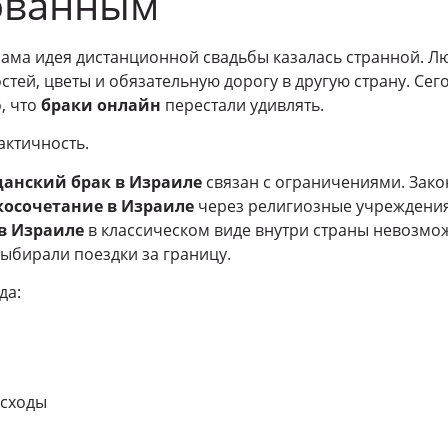
ованным
 сама идея дистанционной свадьбы казалась странной. Л
стей, цветы и обязательную дорогу в другую страну. Сег
, что
браки онлайн
перестали удивлять.
актичность.
анский брак в Израиле
связан с ограничениями. Зако
косочетание в Израиле
через религиозные учреждения
в Израиле
в классическом виде внутри страны невозмо
ыбирали поездки за границу.
да:
асходы