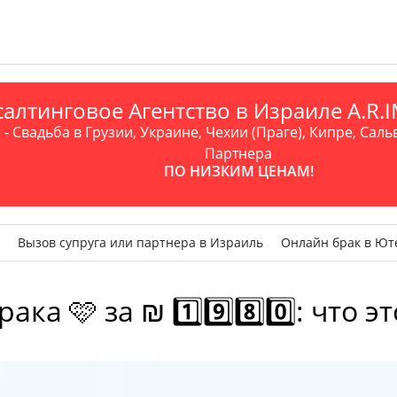
алтинговое Агентство в Израиле A.R
- Свадьба в Грузии, Украине, Чехии (Праге), Кипре, Саль
Партнера
ПО НИЗКИМ ЦЕНАМ!
Вызов супруга или партнера в Израиль
Онлайн брак в Ют
🩷 за ₪ 1️⃣9️⃣8️⃣0️⃣: что э