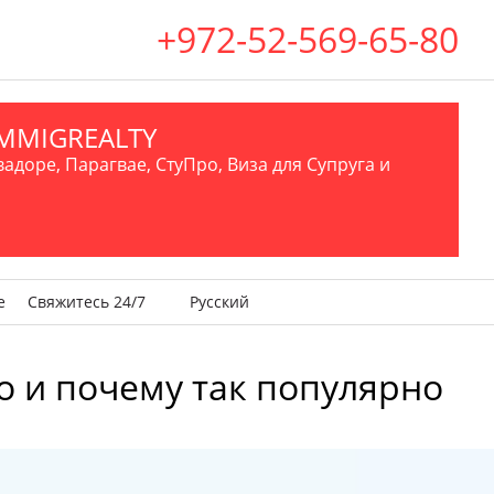
+972-52-569-65-80
.IMMIGREALTY
вадоре, Парагвае, СтуПро, Виза для Супруга и
е
Свяжитесь 24/7
Русский
то и почему так популярно