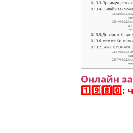
Преимущества о
Онлайн заключе
⚖ М
соо
Мы 
дос
защ
Доверьте бюро
⭐⭐⭐⭐⭐ Консалти
БРАК В ИЗРАИЛЕ 
Нап
кон
Мы 
отв
Онлайн з
1️⃣9️⃣8️⃣0️