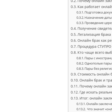
Почему онлайн зак
Как работает онлай
Подготовка доку
Назначение дат
Проведение цер
Получение свидетел
Легализация брака
Онлайн брак как р
Процедура СТУПРО 
Кто чаще всего вы
Пары с иностран
Однополые пары
Пары без религи
Стоимость онлайн 
Онлайн брак и тр
Почему онлайн за
Где искать реаль
Итог: онлайн закл
Онлайн заключен
Что значит «он