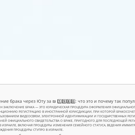
ие брака через Юту за ₪ 1️⃣9️⃣8️⃣0️⃣: что это и почему так попу
Н ЗАКЛЮЧЕНИЕ БРАКА — ЭТО ЮРИДИЧЕСКАЯ ПРОЦЕДУРА ОФОРМЛЕНИЯ ОФИЦИАЛЬНОГ
НЦИОННУЮ РЕГИСТРАЦИЮ В ИНОСТРАННОЙ ЮРИСДИКЦИИ, ПРИ КОТОРОЙ БРАКОСОЧЕТ
ЬЗОВАНИЕМ ВИДЕОСВЯЗИ, ЭЛЕКТРОННОЙ ИДЕНТИФИКАЦИИ И ГОСУДАРСТВЕННЫХ РЕГ
АЧЕЙ ОФИЦИАЛЬНОГО СВИДЕТЕЛЬСТВА О БРАКЕ, ПРИГОДНОГО ДЛЯ ПОСЛЕДУЮЩЕЙ РЕГ
 В ИЗРАИЛЕ, ВКЛЮЧАЯ ПРОЦЕДУРЫ ИЗМЕНЕНИЯ СЕМЕЙНОГО СТАТУСА, ВЕДЕНИЯ ИММИГ
ЖДЕНИЯ ПРОЦЕДУРЫ СТУПРО В ИЗРАИЛЕ.