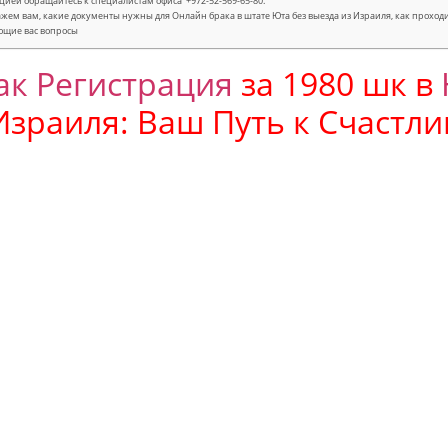
цией обращайтесь к специалистам офиса +972-52-569-65-80.
жем вам, какие документы нужны для Онлайн брака в штате Юта без выезда из Израиля, как проход
ющие вас вопросы
ак Регистрация
за 1980 шк в
Израиля: Ваш Путь к Счастл