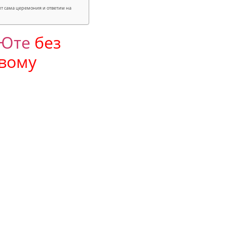
ит сама церемония и ответим на
Юте
без
ивому