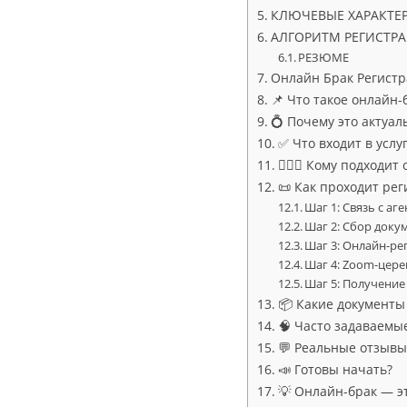
КЛЮЧЕВЫЕ ХАРАКТЕ
АЛГОРИТМ РЕГИСТРА
РЕЗЮМЕ
Онлайн Брак Регистр
📌 Что такое онлайн-
💍 Почему это актуал
✅ Что входит в услугу
👩‍❤️‍👨 Кому подходи
📜 Как проходит рег
Шаг 1: Связь с аг
Шаг 2: Сбор доку
Шаг 3: Онлайн-ре
Шаг 4: Zoom-цер
Шаг 5: Получение
📦 Какие документы
🧠 Часто задаваемы
💬 Реальные отзывы
📣 Готовы начать?
💡 Онлайн-брак — э