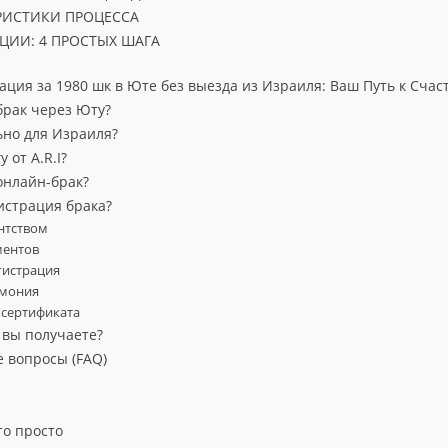
РИСТИКИ ПРОЦЕССА
ЦИИ: 4 ПРОСТЫХ ШАГА
ация за 1980 шк в Юте без выезда из Израиля: Ваш Путь к Сча
брак через Юту?
ьно для Израиля?
 от A.R.I?
т онлайн-брак?
истрация брака?
ентством
ментов
гистрация
емония
 сертификата
 вы получаете?
е вопросы (FAQ)
то просто