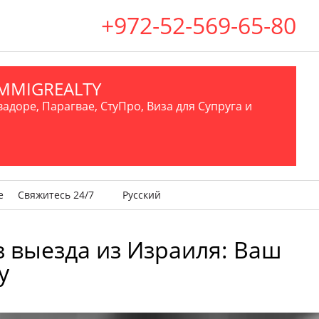
+972-52-569-65-80
.IMMIGREALTY
вадоре, Парагвае, СтуПро, Виза для Супруга и
е
Свяжитесь 24/7
Русский
ез выезда из Израиля: Ваш
у