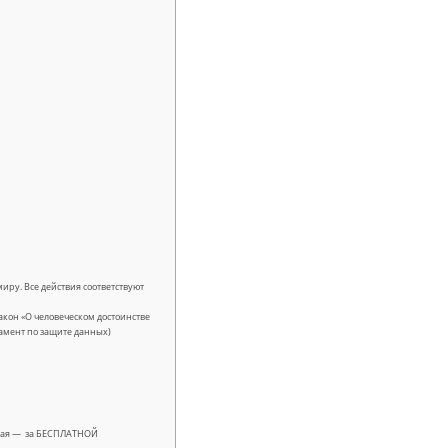
иру. Все действия соответствуют
кон «О человеческом достоинстве
гламент по защите данных)
лучая — за БЕСПЛАТНОЙ