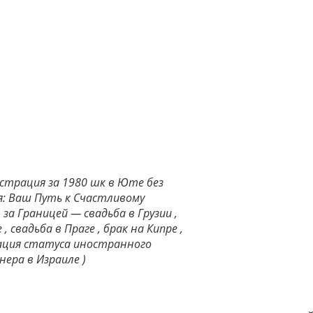
страция за 1980 шк в Юте без
я: Ваш Путь к Счастливому
за Границей — свадьба в Грузии ,
, свадьба в Праге , брак на Кипре ,
зация статуса иностранного
нера в Израиле )