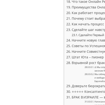
Что такое Онлайн Ре
Преимущества Онлай
Как работает проце
Почему стоит выбра
Как начать процесс 
Сделайте шаг навст
Сделайте Первый
Начните новую глав
Советы по Успешно
Начните Совместну
Штат Юта – пионер 
Взрывной рост бра
⚖ Мы сотр
законам 
Мы соблюд
и свободе
Европейс
Доверьте бюрократ
⭐⭐⭐⭐⭐ Консалтингов
БРАК В ИЗРАИЛЕ — ₪
Написанно