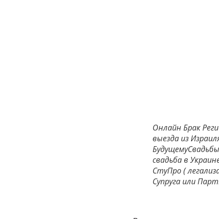
Онлайн Брак Реги
выезда из Израил
БудущемуСвадьбы 
свадьба в Украине 
СтуПро ( легали
Супруга или Парт