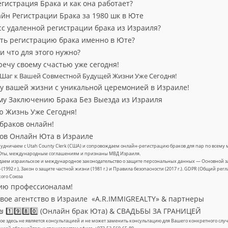
гистрация Брака и как она работает?
н Регистрации Брака за 1980 шк в Юте
сс удаленной регистрации брака из Израиля?
ть регистрацию брака именно в Юте?
и что для этого нужно?
речу своему счастью уже сегодня!
 Шаг к Вашей Совместной Будущей Жизни Уже Сегодня!
у вашей жизни с уникальной церемонией в Израиле!
му Заключению Брака Без Выезда из Израиля
ю Жизнь Уже Сегодня!
браков онлайн!
ков Онлайн Юта в Израиле
удничаем с Utah County Clerk (США) и сопровождаем онлайн-регистрацию браков для пар по всему м
Юты, международным соглашениям и признаны МВД Израиля.
аем израильское и международное законодательство о защите персональных данных — Основной за
» (1992 г.), Закон о защите частной жизни (1981 г.) и Правила безопасности (2017 г.). GDPR (Общий ре
кого Союза
ию профессионалам!
ое агентство в Израиле «A.R.IMMIGREALTY» & партнеры
 1️⃣9️⃣8️⃣0️⃣ (Онлайн брак Юта) & СВАДЬБЫ ЗА ГРАНИЦЕЙ
е здесь не является консультацией и не может заменить консультацию для Вашего конкретного с