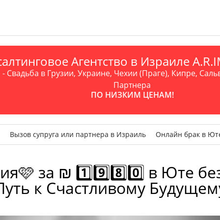
алтинговое Агентство в Израиле A.R
- Свадьба в Грузии, Украине, Чехии (Праге), Кипре, Саль
Партнера
ПО НИЗКИМ ЦЕНАМ!
Вызов супруга или партнера в Израиль
Онлайн брак в Ют
 за ₪ 1️⃣9️⃣8️⃣0️⃣ в Юте б
Путь к Счастливому Будущем