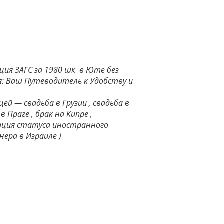
ия ЗАГС за 1980 шк в Юте без
я: Ваш Путеводитель к Удобству и
ей — свадьба в Грузии , свадьба в
в Праге , брак на Кипре ,
зация статуса иностранного
нера в Израиле )