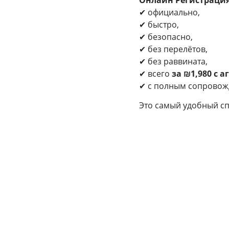
✔ официально,
✔ быстро,
✔ безопасно,
✔ без перелётов,
✔ без раввината,
✔ всего
за ₪1,980 с 
✔ с полным сопровож
Это самый удобный с