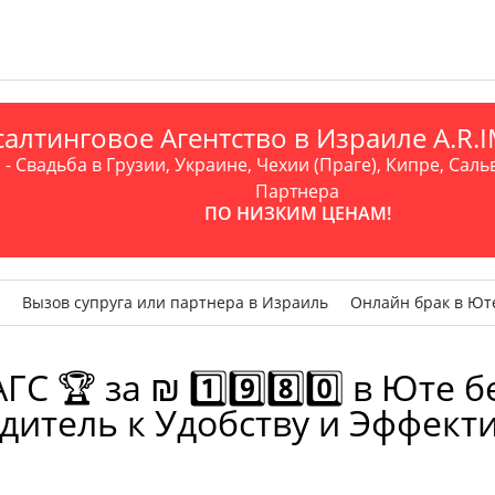
алтинговое Агентство в Израиле A.R
- Свадьба в Грузии, Украине, Чехии (Праге), Кипре, Саль
Партнера
ПО НИЗКИМ ЦЕНАМ!
Вызов супруга или партнера в Израиль
Онлайн брак в Ют
🏆 за ₪ 1️⃣9️⃣8️⃣0️⃣ в Юте б
дитель к Удобству и Эффект