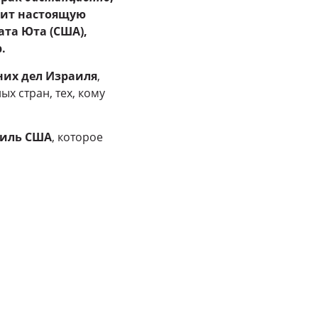
одит настоящую
та Юта (США),
.
них дел Израиля
,
х стран, тех, кому
тиль США
, которое