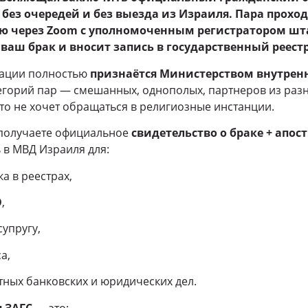
 без очередей и без выезда из Израиля. Пара прох
 через Zoom с уполномоченным регистратором шта
ваш брак и вносит запись в государственный реестр
рации полностью
признаётся Министерством внутрен
тегорий пар — смешанных, однополых, партнеров из разны
то не хочет обращаться в религиозные инстанции.
получаете официальное
свидетельство о браке + апос
 в МВД Израиля для:
а в реестрах,
О
,
упругу,
а,
тных банковских и юридических дел.
 ЗАГС
— это: