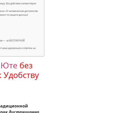
иру. Все действия соответствуют
кон «О человеческом достоинстве
гламент по защите данных)
лучая — за БЕСПЛАТНОЙ
ит сама церемония и ответим на
в
Юте
без
к Удобству
традиционной
брак
дистанционно
,