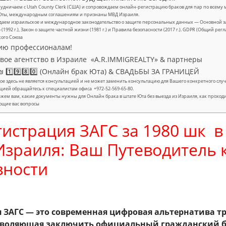
удничаем с Utah County Clerk (США) и сопровождаем онлайн-регистрацию браков для пар по всему м
Юты, международным соглашениям и признаны МВД Израиля.
аем израильское и международное законодательство о защите персональных данных — Основной за
» (1992 г.), Закон о защите частной жизни (1981 г.) и Правила безопасности (2017 г.). GDPR (Общий ре
кого Союза
ию профессионалам!
ое агентство в Израиле «A.R.IMMIGREALTY» & партнеры
 1️⃣9️⃣8️⃣0️⃣ (Онлайн брак Юта) & СВАДЬБЫ ЗА ГРАНИЦЕЙ
е здесь не является консультацией и не может заменить консультацию для Вашего конкретного с
цией обращайтесь к специалистам офиса +972-52-569-65-80.
жем вам, какие документы нужны для Онлайн брака в штате Юта без выезда из Израиля, как проход
ющие вас вопросы
истрация ЗАГС за 1980 шк 
Израиля: Ваш Путеводитель 
вности
 ЗАГС — это современная цифровая альтернатива 
позволяющая заключить официальный гражданский 