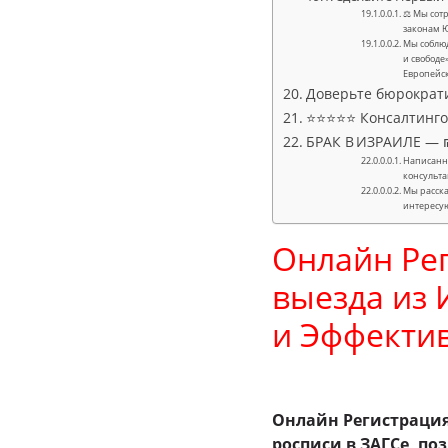
⚖ Мы сотр
законам 
Мы соблюд
и свободе
Европейс
Доверьте бюрократ
⭐⭐⭐⭐⭐ Консалтингов
БРАК В ИЗРАИЛЕ — ₪
Написанно
консульта
Мы расска
интересу
Онлайн Рег
выезда из 
и Эффекти
Онлайн Регистрация
росписи в ЗАГСе, 