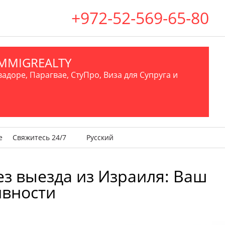
+972-52-569-65-80
.IMMIGREALTY
вадоре, Парагвае, СтуПро, Виза для Супруга и
е
Свяжитесь 24/7
Русский
ез выезда из Израиля: Ваш
ивности