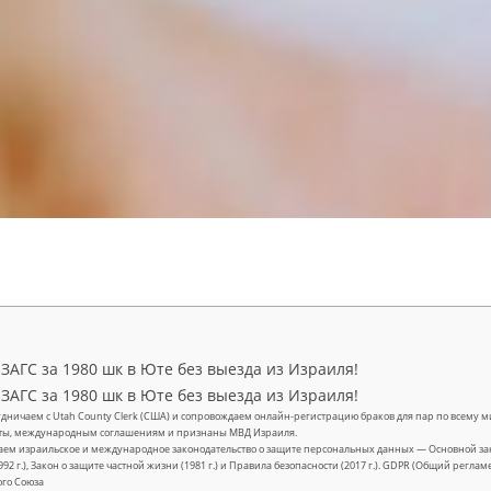
ЗАГС за 1980 шк в Юте без выезда из Израиля!
ЗАГС за 1980 шк в Юте без выезда из Израиля!
дничаем с Utah County Clerk (США) и сопровождаем онлайн-регистрацию браков для пар по всему ми
ты, международным соглашениям и признаны МВД Израиля.
ем израильское и международное законодательство о защите персональных данных — Основной зак
992 г.), Закон о защите частной жизни (1981 г.) и Правила безопасности (2017 г.). GDPR (Общий регла
ого Союза