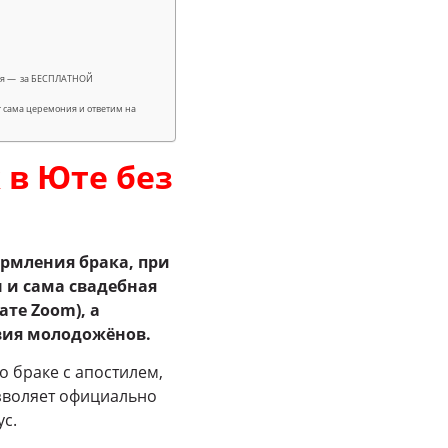
учая — за БЕСПЛАТНОЙ
т сама церемония и ответим на
 в Юте без
рмления брака, при
 и сама свадебная
те Zoom), а
вия молодожёнов.
 браке с апостилем,
зволяет официально
с.