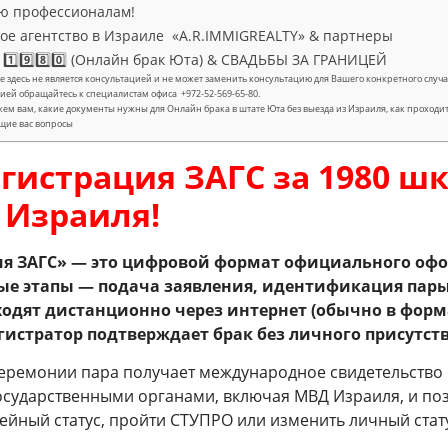
ю профессионалам!
е агентство в Израиле «A.R.IMMIGREALTY» & партнеры
1️⃣9️⃣8️⃣0️⃣ (Онлайн брак Юта) & СВАДЬБЫ ЗА ГРАНИЦЕЙ
 здесь не является консультацией и не может заменить консультацию для Вашего конкретного сл
ией обращайтесь к специалистам офиса +972-52-569-65-80.
ем вам, какие документы нужны для Онлайн брака в штате Юта без выезда из Израиля, как проходи
щие вас вопросы
гистрация ЗАГС за 1980 шк
 Израиля!
я ЗАГС» — это цифровой формат официального офо
ые этапы — подача заявления, идентификация пары
одят дистанционно через интернет (обычно в форма
гистратор подтверждает брак без личного присутст
еремонии пара получает международное свидетельство о
осударственными органами, включая МВД Израиля, и по
ейный статус, пройти СТУПРО или изменить личный стату