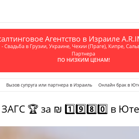
алтинговое Агентство в Израиле A.R
- Свадьба в Грузии, Украине, Чехии (Праге), Кипре, Саль
Партнера
ПО НИЗКИМ ЦЕНАМ!
Вызов супруга или партнера в Израиль
Онлайн брак в Ют
С 🏆 за ₪ 1️⃣9️⃣8️⃣0️⃣ в Юте