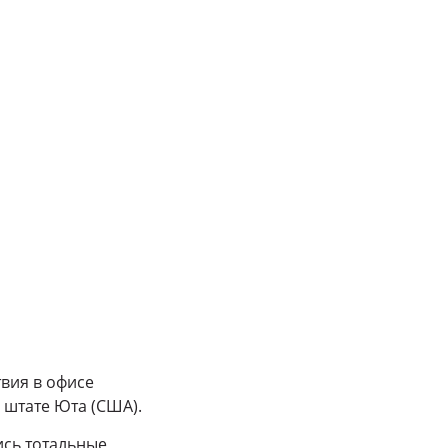
твия в офисе
 штате Юта (США).
ись тотальные