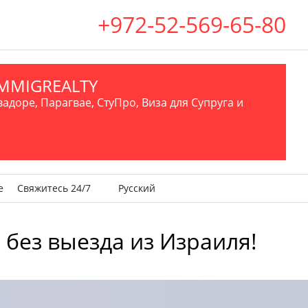
+972-52-569-65-80
.IMMIGREALTY
вадоре, Парагвае, СтуПро, Виза для Супруга и
е
Свяжитесь 24/7
Русский
 без выезда из Израиля!