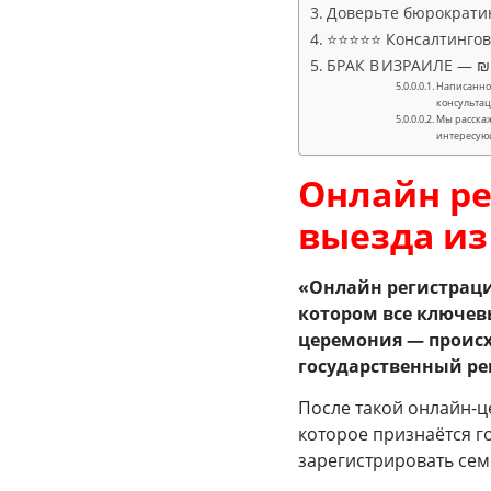
Доверьте бюрократи
⭐⭐⭐⭐⭐ Консалтингово
БРАК В ИЗРАИЛЕ — ₪ 
Написанное
консультац
Мы расскаж
интересую
Онлайн ре
выезда из
«Онлайн регистраци
котором все ключев
церемония — происх
государственный ре
После такой онлайн-ц
которое признаётся г
зарегистрировать сем