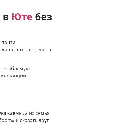
к в
Юте
без
 почти
дательство встали на
ы незыблемую
 инстанций
уважаемы, а их семья
oom» и сказать друг