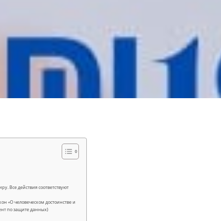
ру. Все действия соответствуют
он «О человеческом достоинстве и
мент по защите данных)